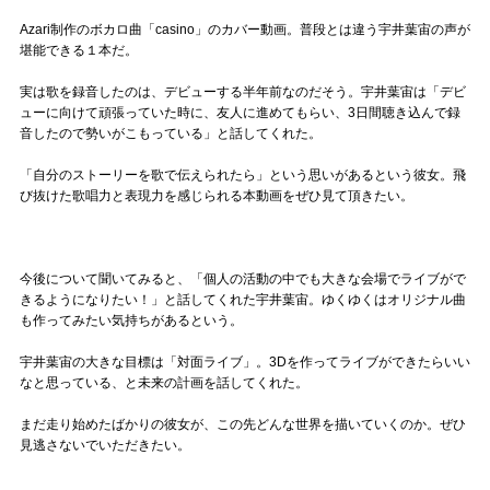
Azari制作のボカロ曲「casino」のカバー動画。普段とは違う宇井葉宙の声が
堪能できる１本だ。
実は歌を録音したのは、デビューする半年前なのだそう。宇井葉宙は「デビ
ューに向けて頑張っていた時に、友人に進めてもらい、3日間聴き込んで録
音したので勢いがこもっている」と話してくれた。
「自分のストーリーを歌で伝えられたら」という思いがあるという彼女。飛
び抜けた歌唱力と表現力を感じられる本動画をぜひ見て頂きたい。
今後について聞いてみると、「個人の活動の中でも大きな会場でライブがで
きるようになりたい！」と話してくれた宇井葉宙。ゆくゆくはオリジナル曲
も作ってみたい気持ちがあるという。
宇井葉宙の大きな目標は「対面ライブ」。3Dを作ってライブができたらいい
なと思っている、と未来の計画を話してくれた。
まだ走り始めたばかりの彼女が、この先どんな世界を描いていくのか。ぜひ
見逃さないでいただきたい。