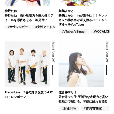
神野たね
舞鶴よかと
神野たね 高い歌唱力を兼ね備えア
舞鶴よかと わが道をゆく！キレッ
イドルを憑依させる、神見習い
キレの博多弁が冴え渡るバーチャル
博多っ子YouTuber
#女性シンガー
#女性アイドル
#VTuber/VSinger
#VTuber/VSinger
#VOCALOID
Related Artist 007
Related Artist 008
Throw Line 7色の輝きを放つ４本
佐合井マリ子
のトロンボーン
佐合井マリ子 圧倒的な表現力と高い
歌唱力で届ける、琴線に触れる音楽
#女性SSW
#作詞/作曲家
#