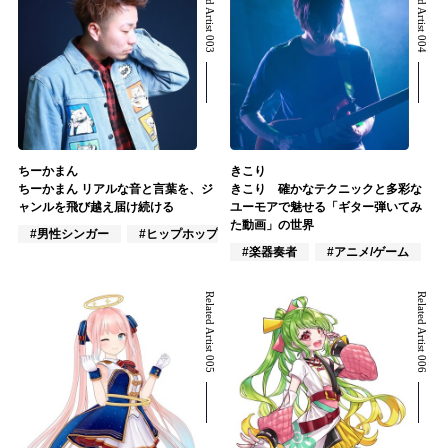
Related Artist 003
Related Artist 004
ちーかまん
きこり
ちーかまん リアルな音と言葉を、ジ
きこり 確かなテクニックと多彩な
ャンルを飛び越え届け続ける
ユーモアで魅せる「ギター弾いてみ
た動画」の世界
#男性シンガー
#ヒップホップ
#クラブ/ダンス
#楽器奏者
#アニメ/ゲーム
Related Artist 005
Related Artist 006