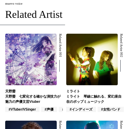
muevo voice
Related Artist
Related Artist 001
Related Artist 002
天野螢
ミライト
天野螢 七変化する確かな演技力が
ミライト 琴線に触れる、変幻座自
魅力の声優文芸Vtuber
在のポップミュージック
#VTuber/VSinger
#声優
#アニメ/ゲーム
#インディーズ
#女性バンド