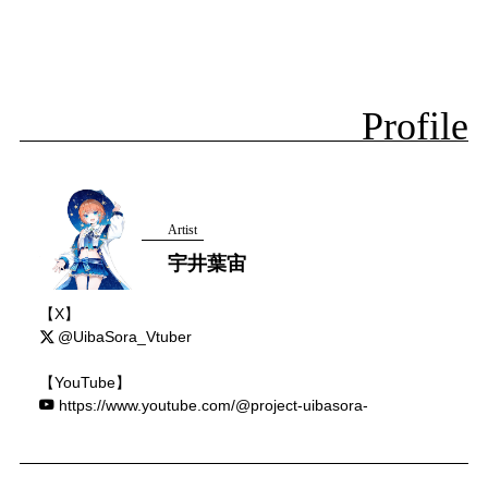
Profile
Artist
宇井葉宙
【X】
@UibaSora_Vtuber
【YouTube】
https://www.youtube.com/@project-uibasora-