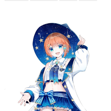
記事リクエスト
ログイン
LINK
muevoクラウドファンディング
muevoコミュニティ
ぶいクラ！by muevo
ぶいコミュ！by muevo
ぶいマガ！ by muevo
Follow us