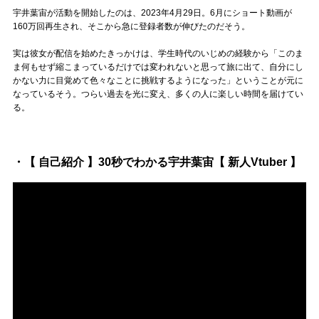
宇井葉宙が活動を開始したのは、2023年4月29日。6月にショート動画が
160万回再生され、そこから急に登録者数が伸びたのだそう。
実は彼女が配信を始めたきっかけは、学生時代のいじめの経験から「このま
ま何もせず縮こまっているだけでは変われないと思って旅に出て、自分にし
かない力に目覚めて色々なことに挑戦するようになった」ということが元に
なっているそう。つらい過去を光に変え、多くの人に楽しい時間を届けてい
る。
・【 自己紹介 】30秒でわかる宇井葉宙【 新人Vtuber 】