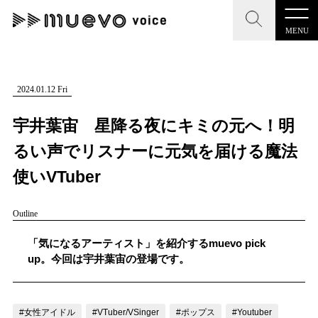
MENU
CLOSE
CLOSE
muevo media
記事を検索する
2024.01.12 Fri
"読者の声を形にする”音楽特化メディア
宇井葉宙 星降る夜にキミの元へ！明
るい声でリスナーに元気を届ける魔法
使いVTuber
MENU
人気ワード
Outline
記事一覧
#男性SSW
#ポップス
#女性SSW
#ロック
「気になるアーティスト」を紹介するmuevo pick
プレスリリース一覧
#男性シンガー
#HR/HM
#女性シンガー
up。今回は宇井葉宙の登場です。
会社概要
#ヒップホップ
#男性シンガーグループ
#R&B/ソウル
お問い合わせ
#女性アイドル
#VTuber/VSinger
#ポップス
#Youtuber