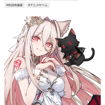
#作詞/作曲家
#アニメ/ゲーム
記事リクエスト
ログイン
LINK
muevoクラウドファンディング
muevoコミュニティ
ぶいクラ！by muevo
ぶいコミュ！by muevo
ぶいマガ！ by muevo
Follow us