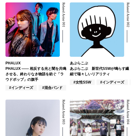
Related Artist 001
Related Artist 002
PHALUX
あぶらこぶ
PHALUX ―― 相反する光と闇を共鳴
あぶらこぶ 新世代SSWが鳴らす繊
させる、終わりなき物語を紡ぐ「ラ
細で瑞々しいリアリティ
ウドポップ」の旗手
#女性SSW
#インディーズ
#
#インディーズ
#混合バンド
#ロック
Related Artist 003
Related Artist 004