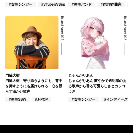
#女性シンガー
#VTuber/VSinger
#男性バンド
#VOCALOID
#作詞/作曲家
Related Artist 007
Related Artist 008
門脇大樹
じゃんがりあん
門脇大樹 寄り添うようにも、背中
じゃんがりあん 爽やかで透明感のあ
を押すようにも届けられる、心を照
る歌声から香る可愛らしさとカッコ
らす温かい歌声
よさ
#男性SSW
#J-POP
#女性シンガー
#インディーズ