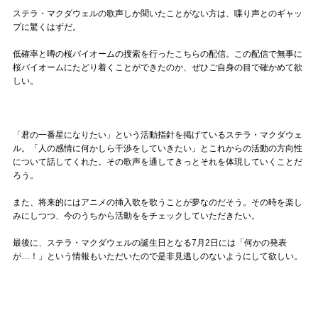
ステラ・マクダウェルの歌声しか聞いたことがない方は、喋り声とのギャッ
プに驚くはずだ。
低確率と噂の桜バイオームの捜索を行ったこちらの配信。この配信で無事に
桜バイオームにたどり着くことができたのか、ぜひご自身の目で確かめて欲
しい。
「君の一番星になりたい」という活動指針を掲げているステラ・マクダウェ
ル。「人の感情に何かしら干渉をしていきたい」とこれからの活動の方向性
について話してくれた。その歌声を通してきっとそれを体現していくことだ
ろう。
また、将来的にはアニメの挿入歌を歌うことが夢なのだそう。その時を楽し
みにしつつ、今のうちから活動ををチェックしていただきたい。
最後に、ステラ・マクダウェルの誕生日となる7月2日には「何かの発表
が…！」という情報もいただいたので是非見逃しのないようにして欲しい。