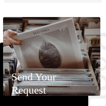
Requ
Send Your
Request