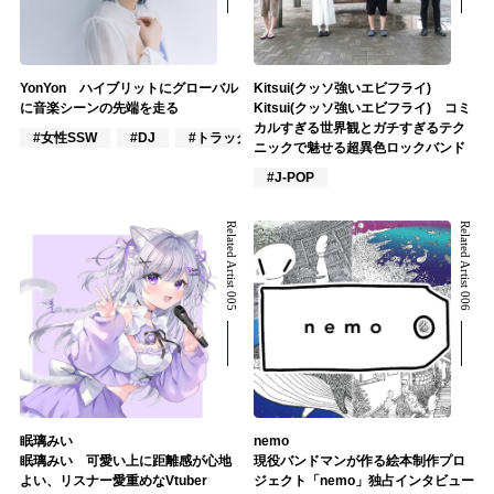
YonYon ハイブリットにグローバル
Kitsui(クッソ強いエビフライ)
に音楽シーンの先端を走る
Kitsui(クッソ強いエビフライ) コミ
カルすぎる世界観とガチすぎるテク
#女性SSW
#DJ
#トラックメイカー
ニックで魅せる超異色ロックバンド
#J-POP
Related Artist 005
Related Artist 006
眠璃みい
nemo
眠璃みい 可愛い上に距離感が心地
現役バンドマンが作る絵本制作プロ
よい、リスナー愛重めなVtuber
ジェクト「nemo」独占インタビュー