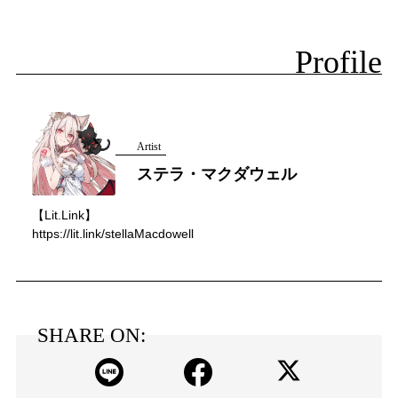
Profile
Artist
ステラ・マクダウェル
【Lit.Link】
https://lit.link/stellaMacdowell
SHARE ON: