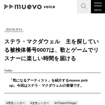
MENU
CLOSE
CLOSE
muevo media
記事を検索する
2024.04.26 Fri
"読者の声を形にする”音楽特化メディア
ステラ・マクダウェル 主を探してい
る被検体番号0007は、歌とゲームでリ
スナーに楽しい時間を届ける
MENU
人気ワード
Outline
記事一覧
#男性SSW
#ポップス
#女性SSW
#ロック
「気になるアーティスト」を紹介するmuevo pick
プレスリリース一覧
#男性シンガー
#HR/HM
#女性シンガー
up。今回はステラ・マクダウェルの登場です。
会社概要
#ヒップホップ
#男性シンガーグループ
#R&B/ソウル
お問い合わせ
#男性シンガー
#女性シンガー
#VTuber/VSinger