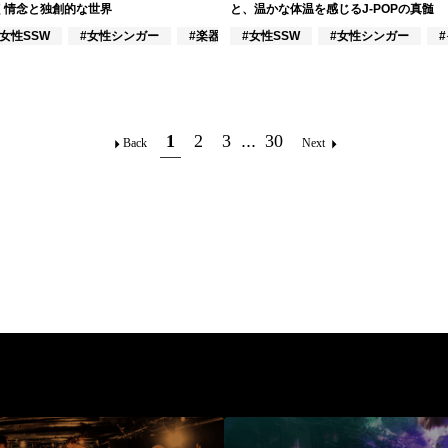
く情念と独創的な世界
と、温かな体温を感じるJ-POPの真髄
#女性SSW
#女性シンガー
#楽器奏者
#女性SSW
#女性シンガー
#インディーズ
1
2
3
...
30
Back
Next