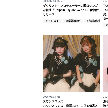
2026.07.13 Mon
202
ギタリスト・プロデューサーの関口シンゴ
TA
Official SNS
が新曲「Dolphin」を2026年7月15日(水)に
T
リリース
光
タ
#インスト
#楽器奏者
#作詞/作曲家
#
2026.06.05 Fri
202
スワンスワンズ
渋
スワンスワンズ 微睡みの中に宿る気高き
渋