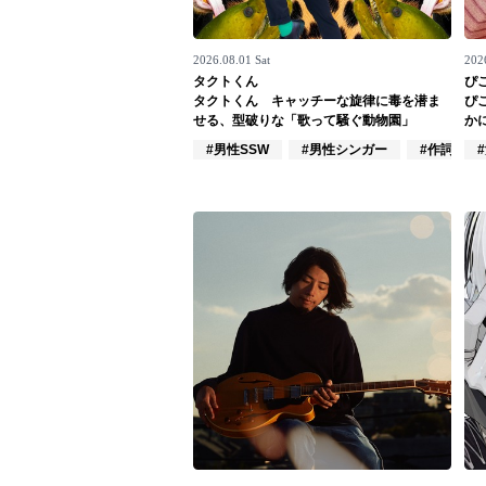
お問い合わせ
2026.08.01 Sat
202
記事リクエスト
タクトくん
ぴ
タクトくん キャッチーな旋律に毒を潜ま
ぴ
ログイン
せる、型破りな「歌って騒ぐ動物園」
か
#男性SSW
#男性シンガー
#作詞/作曲
LINK
muevoクラウドファンディング
muevoコミュニティ
ぶいクラ！by muevo
ぶいコミュ！by muevo
ぶいマガ！ by muevo
Follow us