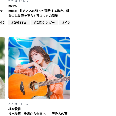
2026.06.08 Mon
melto
女
melto 甘さと芯の強さが同居する歌声、独
自の世界観を鳴らす邦ロックの新星
#インディーズ
#女性SSW
#女性シンガー
#インディーズ
2026.05.14 Thu
福本愛莉
福本愛莉 香川から全国へ――等身大の言