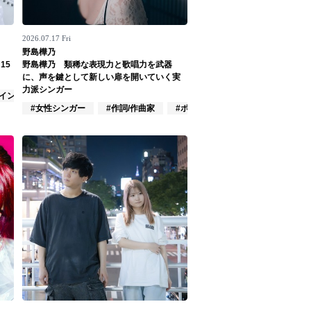
2026.07.17 Fri
野島樺乃
15
野島樺乃 類稀な表現力と歌唱力を武器
に、声を鍵として新しい扉を開いていく実
力派シンガー
#インディーズ
#女性シンガー
#作詞/作曲家
#ポップス