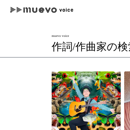
muevo media
記事を検索する
muevo voice
"読者の声を形にする”音楽特化メディア
作詞/作曲家の検
人気ワード
MENU
#男性SSW
#ポップス
#女性SSW
#ロック
#男性シンガー
記事一覧
プレスリリース一覧
会社概要