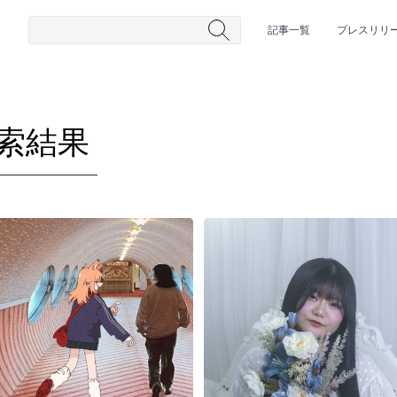
記事一覧
プレスリリ
索結果
#HR/HM
#女性シンガー
#ヒップホップ
#男性シンガーグルー