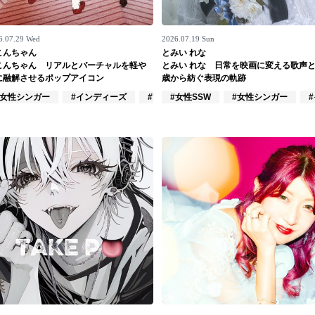
6.07.29 Wed
2026.07.19 Sun
こんちゃん
とみい れな
こんちゃん リアルとバーチャルを軽や
とみい れな 日常を映画に変える歌声と
に融解させるポップアイコン
歳から紡ぐ表現の軌跡
家
#女性シンガー
#インディーズ
#VTuber/VSinger
#女性SSW
#女性シンガー