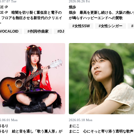
6.07.07 Tue
2026.06.26 Fri
KE･P
畑歩
AKE･P 暗闇を切り裂く重低音と電子の
畑歩 最高を更新し続ける、大阪の熱い
、フロアを熱狂させる新世代のクリエイ
が鳴らすハッピーエンドへの賛歌
ー
#女性SSW
#女性シンガー
VOCALOID
#作詞/作曲家
#DJ
6.06.01 Mon
2026.05.18 Mon
谷るり
まにこ
谷るり 絵と音を通し「歌う藁人形」が
まにこ 心にそっと寄り添う透明な歌声