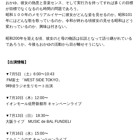
おかゆ。彼女の熱意と音楽センス、そして実行力を持ってすれば多くの目標
が目標でなくなるのも時間の問題であろう。
昭和１００年のメモリアルイヤーに彼女がどんな姿を見せるのか。昭和101
年にはどんな歌を歌っているのか。令和が終わる頃彼女の見せる昭和はどう
変わっているのか、興味は付きない。
昭和200年を迎える頃、彼女のと母の物語は伝説となって語り継がれている
であろうか。今後もおかゆの活動から目が離せそうにない。
【出演情報】
▼7月5日 （土）6:00〜10:43
FM富士 「WEST SIDE TOKYO」
9時頃ラジオ生リモート出演
▼7月10日（木）12:00〜
イオンモール佐野新都市 キャンペーンライブ
▼7月13日（日） 18:30〜
大阪ライブ MUSIC de BAL FUNDELI
▼7月16日（水）15:00〜
エルミこうのす キャンペーンライブ