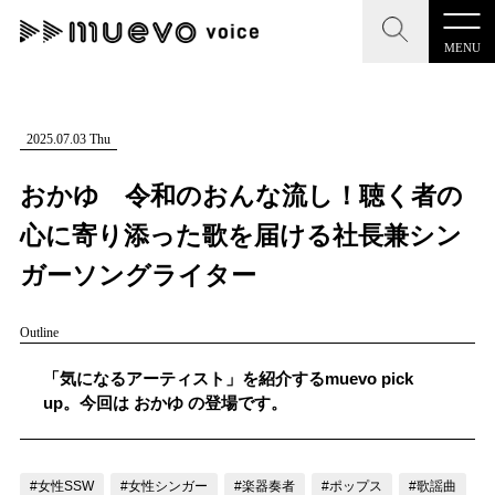
MENU
CLOSE
CLOSE
muevo media
記事を検索する
2025.07.03 Thu
"読者の声を形にする”音楽特化メディア
おかゆ 令和のおんな流し！聴く者の
心に寄り添った歌を届ける社長兼シン
ガーソングライター
MENU
人気ワード
Outline
記事一覧
#男性SSW
#ポップス
#女性SSW
#ロック
「気になるアーティスト」を紹介するmuevo pick
プレスリリース一覧
#男性シンガー
#HR/HM
#女性シンガー
up。今回は おかゆ の登場です。
会社概要
#ヒップホップ
#男性シンガーグループ
#R&B/ソウル
お問い合わせ
#女性SSW
#女性シンガー
#楽器奏者
#ポップス
#歌謡曲