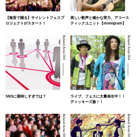
【無音で踊る】サイレントフェスプ
美しい歌声と確かな実力、アコース
ロジェクトがスタート！
ティックユニット【monogram】
Related Artist 003
Related Artist 004
SNSに期待しすぎでは？
ライブ、フェスに大量発生中！！
ディッキーズ族！！
Related Artist 005
Related Artist 006