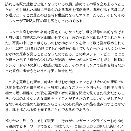
訪れるも既に建物ごと無くなっている状態。諦めてその場を立ち去ろうとし
たが、少し離れた場所に見覚えのある看板を偶然発見。看板が示す店舗に足
を運ぶと、そこに居たのは当時お世話になったマスターだった。そしてその
マスターが”7842人目”の流し客となったのである。
マスター自身おかゆの名前は覚えていなかったが、母と祖母の名前を告げる
と思い出し当時の話を沢山聞かせてくれ、昔の写真を沢山見せてくれたそう
だ。写真の中には２歳くらいのおかゆがマイクを持って歌う姿が収められて
おり、10年に渡る旅の終点でおかゆ自身が覚えていなかったようなシンガー
おかゆの原点を見ることとなったのである。この時メジャーデビューとはま
た違った形で「母から受け継いだ物語」が一つのエピローグを迎え、同時に
シンガーおかゆの新しい物語が始まった。そのタイミングで自身も知らなか
った原点に出会うというのは実に運命的だ。
この旅を完遂した翌年、前述の通りおかゆはファンとより近い心の距離での
活動を求めて所属事務所から独立し新たなスタートを切った。全国津々浦々
極めて近い距離でその歌を届け聴く者の表情を間近で見てきた彼女だからこ
そ、今回のような大きな決断を下すことができたのではないか。そしてそん
な想いを心に秘めた彼女だからこそ人の心に染みる作品を生み出すことがで
き、魂を揺さぶる歌を奏でることができるのであろう。
巡り合い、絆、心、そして現実……それがシンガーソングライターおかゆか
ら連想するキーワードである。”現実”という言葉はしばしば冷たい悪いイメ