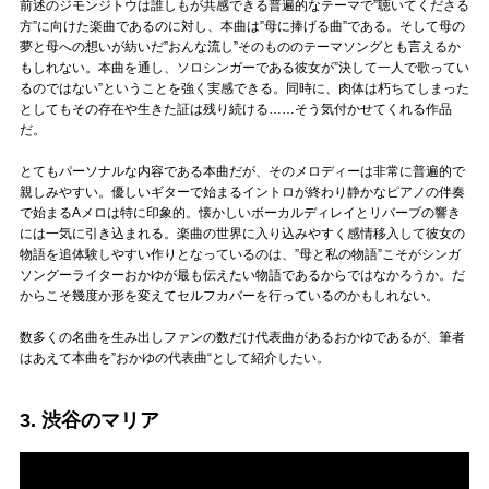
前述のジモンジトウは誰しもが共感できる普遍的なテーマで”聴いてくださる
方”に向けた楽曲であるのに対し、本曲は”母に捧げる曲”である。そして母の
夢と母への想いが紡いだ”おんな流し”そのもののテーマソングとも言えるか
もしれない。本曲を通し、ソロシンガーである彼女が”決して一人で歌ってい
るのではない”ということを強く実感できる。同時に、肉体は朽ちてしまった
としてもその存在や生きた証は残り続ける……そう気付かせてくれる作品
だ。
とてもパーソナルな内容である本曲だが、そのメロディーは非常に普遍的で
親しみやすい。優しいギターで始まるイントロが終わり静かなピアノの伴奏
で始まるAメロは特に印象的。懐かしいボーカルディレイとリバーブの響き
には一気に引き込まれる。楽曲の世界に入り込みやすく感情移入して彼女の
物語を追体験しやすい作りとなっているのは、”母と私の物語”こそがシンガ
ソングーライターおかゆが最も伝えたい物語であるからではなかろうか。だ
からこそ幾度か形を変えてセルフカバーを行っているのかもしれない。
数多くの名曲を生み出しファンの数だけ代表曲があるおかゆであるが、筆者
はあえて本曲を”おかゆの代表曲“として紹介したい。
3. 渋谷のマリア