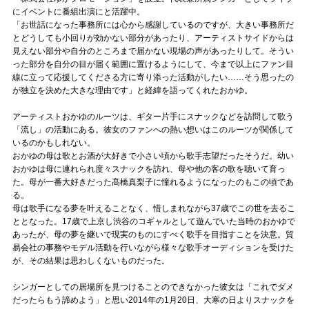
にイベントに番組出演にと活躍中。
「お世話になった事務所には心から感謝しているのですが、大きい事務所だ
とどうしても小回りが効かない部分があったり、アーティストサイドからは
見えない部分や自分のところまで届かない現場の声があったりして。そうい
った部分を自分の目が届く範囲に置けるようにして、今まで以上にファン目
線に立って応援してくださる方に寄り添った活動がしたい……そう思ったの
が独立を決めた大きな理由です」と経緯を語ってくれたおかゆ。
アーティストおかゆのルーツは、ギター片手にスナックなどを訪問して歌う
「流し」の活動にある。彼女のファンへの熱い想いはこのルーツが関係して
いるのかもしれない。
おかゆの母は歌とお酒が大好きで小さい頃から歌手志望だったそうだ。幼い
おかゆは母に連れられ度々スナックを訪れ、母や他の客の歌を聴いて育っ
た。母が一番大好きだった髙橋真梨子に憧れるようになったのもこの頃であ
る。
母は歌手になる夢を叶えることなく、惜しまれながら37歳でこの世を去るこ
ととなった。17歳で上京し渋谷のコギャルとして遊んでいた当時のおかゆで
あったが、母の夢を継いで現実のものにすべく歌手を目指すことを決意。貿
易会社の事務やモデル活動を行いながら様々な歌手オーディションを受けた
が、その結果は思わしくないものだった。
シンガーとしての居場所を見つけることのできなかった彼女は「これでダメ
だったらもう諦めよう」と思い2014年の1月20日、大寒の日よりスナックを