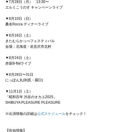
▼7月28日（月） 13:30〜
エルミこうのす キャンペーンライブ
▼8月10日（日）
桑名Rocca ディナーライブ
▼8月16日（土）
きたむらかっぺフェスティバル
会場：北海道・岩見沢市北村
▼8月24日（土）
赤坂B-flatライブ
▼8月28日〜31日
にっぽん丸(利尻・羅臼)
▼11月1日（土）
「昭和百年 渋谷のオカユ2025」
SHIBUYA PLEASURE PLEASURE
※出演情報の詳細は
公式スケジュール
をチェック！
【告知情報】