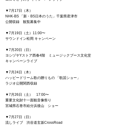
▼7月17日（木）
NHK-BS 「新・BS日本のうた」千葉県君津市
公開収録 観覧募集中
▼7月19日（土）11:00〜
サウンドイン松岡 キャンペーン
▼7月20日（日）
ヨシヅヤYストア西春4階 ミュージックブース文化堂
キャンペーンライブ
▼7月24日（木）
ハッピードリーム歌の贈りもの 「歌謡ショー」
ラジオ公開関西収録
▼7月26日（土） 17:00〜
重要文化財十一面観音像祭り
宮城県石巻市給分浜後山 ショー
▼7月27日（日）
流しライブ 渋谷道玄坂CrossRoad