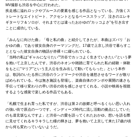
MV撮影も渋谷を中心に行われた。
疾走感に溢れロックやブルースの要素を感じる作品となっている。力強くス
トレートなエイトビート、アクセントとなるベーススラップ、泣きのエレキ
ギターリフ＆ソロが、それまでとは違ったおかゆの”カッコよさ”を引き出す
ことに成功している。
「みんなに向けた曲」「母と私の曲」と紹介してきたが、本曲はズバリ「お
かゆの曲」であり彼女自身のテーマソングだ。17歳で上京し渋谷で暮らすこ
ととなった彼女自身の物語が赤裸々に綴られている。
「当時の私は”ギャルになりたい”"渋谷でカッコよく生きていきたい”という夢
を抱いて上京したんです。渋谷のネオンや雑踏に育てられた私の経験・体験
をもとに”マリア”という主人公を生み出して動いてもらった」という本作
は、歌詞のいたる所に渋谷のランドマークや渋谷を連想させるワードが散り
ばめられている。今は無き施設も登場し、楽曲自体のテンポや展開の速さも
手伝って移り変わりの早い渋谷の街を感じさせてくれる。小説や映画を視聴
するような感覚で楽しめる作品でもある。
「札幌で生まれ育った私ですが、渋谷は第２の故郷と呼べるくらい思い入れ
の強い街で原点の一つです。インディーズ時代に流し活動の拠点にしていた
のも道玄坂なんですよ」と渋谷への愛を語ってくれたおかゆ。想いを語る際
に見せてくれるキラキラした瞳の輝きは、夢を抱いて上京して来た17歳の頃
から何も変わっていないようだ。