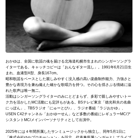
Official SNS
おかゆは、全国に歌謡の魂を届ける北海道札幌市生まれのシンガーソングラ
イターである。キャッチコピーは「おんなギター流し」。1991年6月21日生
まれ、血液型A型、身長167cm。
昭和歌謡をベースとした親しみやすく没入感の高い楽曲制作能力、力強さと
豊かな表現力を兼ね備えた確かな歌唱力を持つ。その心を揺さぶる情緒に溢
れた歌声は唯一無二。
活動はシンガーソングライターのみにとどまらず、多彩で親しみやすいトー
ク力を活かしたMC活動にも定評もがある。BSテレビ東京「徳光和夫の名曲
にっぽん」、TBSラジオ「にゅーとぴ♪」、ラジオ番組「ラジおかゆ」、
USEN C42チャンネル「おかゆーせん」など多数の番組にレギュラーMC/ア
シスタントMC/メインパーソナリティとして出演中。
2025年には４年間所属したサンミュージックから独立し、同年5月1日に
「株式会社ゆかプロモーション」を設立。代表兼所属シンガーとしてライブ