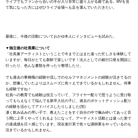
ライブでもファンから合いの手が入り非常に盛り上がる曲である。MVを見
て気になった方にはぜひライブ会場へも足を運んでいただきたい。
最後に、今後の活動についておかゆ本人にインタビューを試みた。
▼独立後の社長業について
「社長兼アーティストということで今までとはまた違った忙しさを体験して
いますが、毎日がとても新鮮で楽しいです！法人としての銀行口座を開設に
行ったり、色んな書類を作ったり整理したり。
でも過去の事務職の経験や流しでのセルフマネジメントの経験が活きてるの
か、想像していたよりはスムーズに色々えできているかもしれません。何事
も経験ですね！
社員への教育でも経験は役立っていて、フライヤー配りで思うように受け取
ってもらえなくて悩んでる新卒入社の子に、過去のポケットティッシュ配り
の経験を活かしてアドバイスしたりしました(笑)
凄く飲み込みの早い子で、教えたことをすぐ自分の中で噛み砕いてあっと言
う間に上手くやってくれるようになって。アーティスト活動とは違った形で
の達成感を日々感じています。現在進行系で色々な講師業をやっているのも
活きているかもしれません。