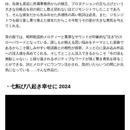
ゆ。自身も直近に所属事務所からの独立、プロダクションの立ち上げという
大きな分岐点を目の前にし数え切れないほどジモンジトウしたことであろ
う。そんな彼女だから生み出せた共感性の高い歌詞は必見。また、ジモンジ
トウを繰り返し乗り換えた彼女だからこそ今歌うその姿が大きな勇気を与え
てくれる。
音の面では、昭和歌謡的メロディーと重厚なサウンドが印象的な”泣き”のス
ローバラードとなっている。誰しもが抱える思い悩みをテーマとした楽曲で
あるからこそ親しみやすい歌謡曲との相性が抜群。スッと心に染み込み作品
への没入感を高めてくれる。そしてとことん没入できるからこそ『今の涙も
無駄じゃない』と繰り返されるポジティブなワードが強く響き勇気を得るこ
とができる。詞とメロディにワンワン泣かされ、気付いたらいつの間にか元
気になっている……そんな作品だ。
・七転び八起き幸せに 2024