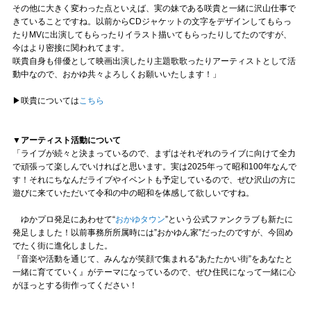
その他に大きく変わった点といえば、実の妹である咲貴と一緒に沢山仕事で
きていることですね。以前からCDジャケットの文字をデザインしてもらっ
たりMVに出演してもらったりイラスト描いてもらったりしてたのですが、
今はより密接に関われてます。
咲貴自身も俳優として映画出演したり主題歌歌ったりアーティストとして活
動中なので、おかゆ共々よろしくお願いいたします！」
▶咲貴については
こちら
▼アーティスト活動について
「ライブが続々と決まっているので、まずはそれぞれのライブに向けて全力
で頑張って楽しんでいければと思います。実は2025年って昭和100年なんで
す！それにちなんだライブやイベントも予定しているので、ぜひ沢山の方に
遊びに来ていただいて令和の中の昭和を体感して欲しいですね。
ゆかプロ発足にあわせて“
おかゆタウン
”という公式ファンクラブも新たに
発足しました！以前事務所所属時には”おかゆん家”だったのですが、今回め
でたく街に進化しました。
『音楽や活動を通じて、みんなが笑顔で集まれる“あたたかい街”をあなたと
一緒に育てていく』がテーマになっているので、ぜひ住民になって一緒に心
がほっとする街作ってください！