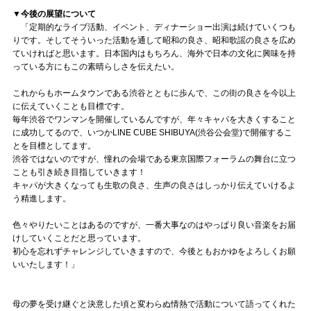
▼今後の展望について
「定期的なライブ活動、イベント、ディナーショー出演は続けていくつも
りです。そしてそういった活動を通して昭和の良さ、昭和歌謡の良さを広め
ていければと思います。日本国内はもちろん、海外で日本の文化に興味を持
っている方にもこの素晴らしさを伝えたい。
これからもホームタウンである渋谷とともに歩んで、この街の良さを今以上
に伝えていくことも目標です。
毎年渋谷でワンマンを開催しているんですが、年々キャパを大きくすること
に成功してるので、いつかLINE CUBE SHIBUYA(渋谷公会堂)で開催するこ
とを目標としてます。
渋谷ではないのですが、憧れの会場である東京国際フォーラムの舞台に立つ
ことも引き続き目指していきます！
キャパが大きくなっても生歌の良さ、生声の良さはしっかり伝えていけるよ
う精進します。
色々やりたいことはあるのですが、一番大事なのはやっぱり良い音楽をお届
けしていくことだと思っています。
初心を忘れずチャレンジしていきますので、今後ともおかゆをよろしくお願
いいたします！」
母の夢を受け継ぐと決意した頃と変わらぬ情熱で活動について語ってくれた