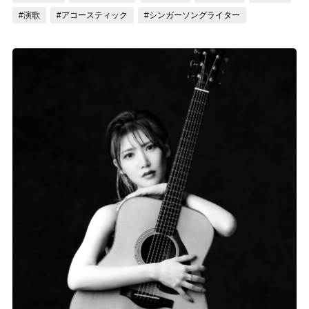
#演歌
#アコースティック
#シンガーソングライター
記事リクエスト
ログイン
LINK
muevoクラウドファンディング
muevoコミュニティ
ぶいクラ！by muevo
ぶいコミュ！by muevo
ぶいマガ！ by muevo
Follow us