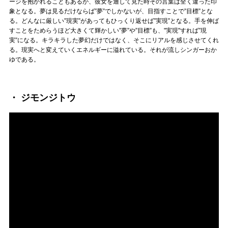
ージを抱かれることもあるが、彼女を通して見た時その言葉は全く違った印
象となる。夢は見るだけならば”夢”でしかないが、目指すことで”目標”とな
る。どんなに厳しい”現実”があってもひっくり返せば”実現”となる。手を伸ば
すことをためらうほど大きくて輝かしい”夢”や”目標”も、"実現"すれば”現
実”になる。キラキラした夢幻だけではなく、そこにリアルを感じさせてくれ
る。現実へと変えていくエネルギーに溢れている。それが流しシンガーおか
ゆである。
・ ジモンジトウ