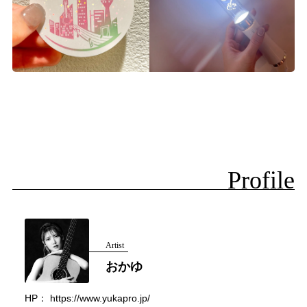
Profile
Artist
おかゆ
HP：
https://www.yukapro.jp/