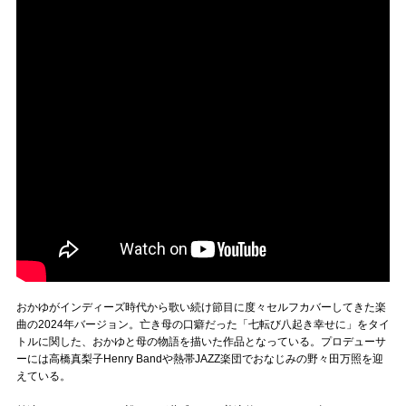
おかゆがインディーズ時代から歌い続け節目に度々セルフカバーしてきた楽
曲の2024年バージョン。亡き母の口癖だった「七転び八起き幸せに」をタイ
トルに関した、おかゆと母の物語を描いた作品となっている。プロデューサ
ーには高橋真梨子Henry Bandや熱帯JAZZ楽団でおなじみの野々田万照を迎
えている。