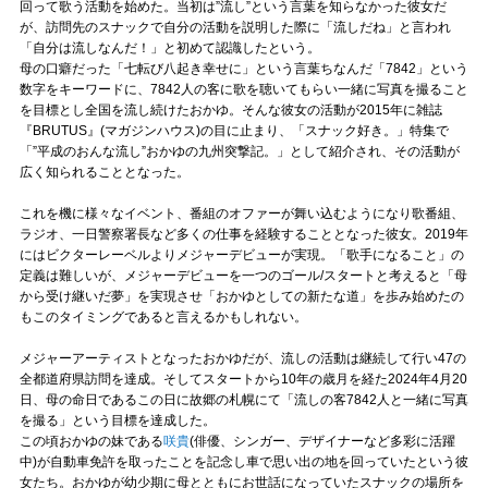
回って歌う活動を始めた。当初は”流し”という言葉を知らなかった彼女だ
が、訪問先のスナックで自分の活動を説明した際に「流しだね」と言われ
「自分は流しなんだ！」と初めて認識したという。
母の口癖だった「七転び八起き幸せに」という言葉ちなんだ「7842」という
数字をキーワードに、7842人の客に歌を聴いてもらい一緒に写真を撮ること
を目標とし全国を流し続けたおかゆ。そんな彼女の活動が2015年に雑誌
『BRUTUS』(マガジンハウス)の目に止まり、「スナック好き。」特集で
「”平成のおんな流し”おかゆの九州突撃記。」として紹介され、その活動が
広く知られることとなった。
これを機に様々なイベント、番組のオファーが舞い込むようになり歌番組、
ラジオ、一日警察署長など多くの仕事を経験することとなった彼女。2019年
にはビクターレーベルよりメジャーデビューが実現。「歌手になること」の
定義は難しいが、メジャーデビューを一つのゴール/スタートと考えると「母
から受け継いだ夢」を実現させ「おかゆとしての新たな道」を歩み始めたの
もこのタイミングであると言えるかもしれない。
メジャーアーティストとなったおかゆだが、流しの活動は継続して行い47の
全都道府県訪問を達成。そしてスタートから10年の歳月を経た2024年4月20
日、母の命日であるこの日に故郷の札幌にて「流しの客7842人と一緒に写真
を撮る」という目標を達成した。
この頃おかゆの妹である
咲貴
(俳優、シンガー、デザイナーなど多彩に活躍
中)が自動車免許を取ったことを記念し車で思い出の地を回っていたという彼
女たち。おかゆが幼少期に母とともにお世話になっていたスナックの場所を