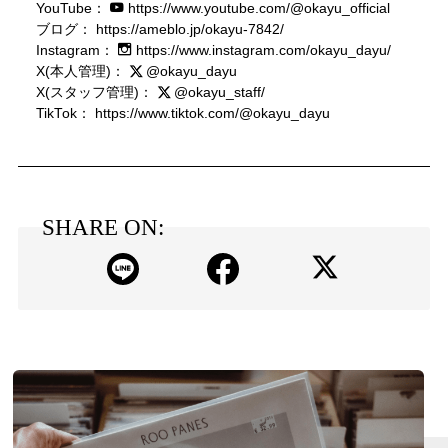
YouTube：
https://www.youtube.com/@okayu_official
ブログ：
https://ameblo.jp/okayu-7842/
Instagram：
https://www.instagram.com/okayu_dayu/
X(本人管理)：
@okayu_dayu
X(スタッフ管理)：
@okayu_staff/
TikTok：
https://www.tiktok.com/@okayu_dayu
SHARE ON: