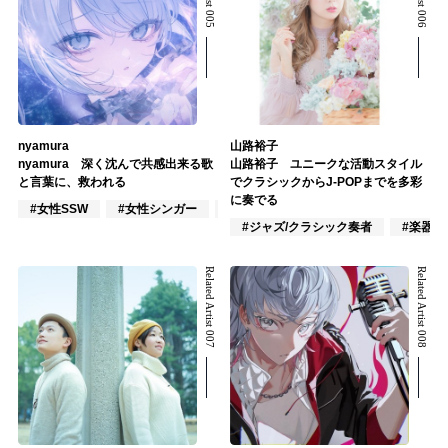
nyamura
山路裕子
nyamura 深く沈んで共感出来る歌
山路裕子 ユニークな活動スタイル
と言葉に、救われる
でクラシックからJ-POPまでを多彩
に奏でる
#女性SSW
#女性シンガー
#作詞/作曲家
#ジャズ/クラシック奏者
#楽器奏
Related Artist 007
Related Artist 008