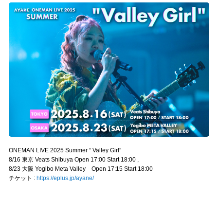
ONEMAN LIVE 2025 Summer “ Valley Girl”
8/16 東京 Veats Shibuya Open 17:00 Start 18:00 ,
8/23 大阪 Yogibo Meta Valley Open 17:15 Start 18:00
チケット :
https://eplus.jp/ayane/