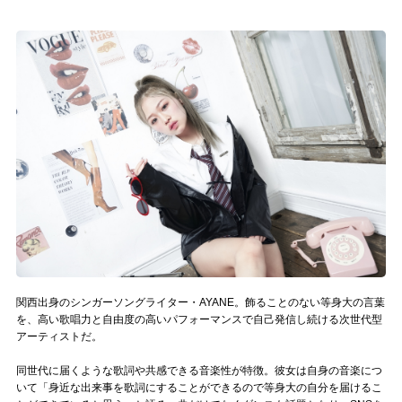
記事リクエスト
ログイン
LINK
muevoクラウドファンディング
muevoコミュニティ
ぶいクラ！by muevo
ぶいコミュ！by muevo
関西出身のシンガーソングライター・AYANE。飾ることのない等身大の言葉
ぶいマガ！ by muevo
を、高い歌唱力と自由度の高いパフォーマンスで自己発信し続ける次世代型
アーティストだ。
Follow us
同世代に届くような歌詞や共感できる音楽性が特徴。彼女は自身の音楽につ
いて「身近な出来事を歌詞にすることができるので等身大の自分を届けるこ