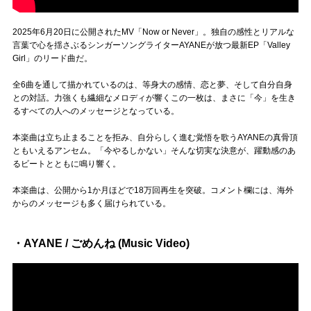
2025年6月20日に公開されたMV「Now or Never」。独自の感性とリアルな
言葉で心を揺さぶるシンガーソングライターAYANEが放つ最新EP「Valley
Girl」のリード曲だ。
全6曲を通して描かれているのは、等身大の感情、恋と夢、そして自分自身
との対話。力強くも繊細なメロディが響くこの一枚は、まさに「今」を生き
るすべての人へのメッセージとなっている。
本楽曲は立ち止まることを拒み、自分らしく進む覚悟を歌うAYANEの真骨頂
ともいえるアンセム。「今やるしかない」そんな切実な決意が、躍動感のあ
るビートとともに鳴り響く。
本楽曲は、公開から1か月ほどで18万回再生を突破。コメント欄には、海外
からのメッセージも多く届けられている。
・AYANE / ごめんね (Music Video)