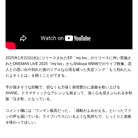
2025年1月22日(水)にリリースされたEP「my luv」のリリースに伴い実施さ
れたONEMAN LIVE 2025『my luv』からShibuya WWWでのライブ映像。恋
人との思い出や別れた後のリアルな心境を綴った失恋ソング「もう別れたん
だよキミとは」を聴くことができる。
手が届きそうな距離で、切なくも力強く表情豊かに楽曲を歌い上げる
AYANE。ドラマティックなアレンジも相まって、強く心を揺さぶられる令和
版「泣き歌」となっている。
コメント欄には「ワンマン最高だった」「感動がよみがえる」といったファ
ンの声も届いている。ライブハウスにいるような気持ちで、じっくりと楽曲
を味わってほしい。