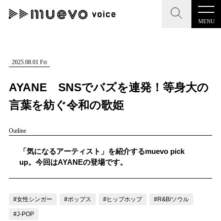
MENU
CLOSE
CLOSE
muevo media
記事を検索する
2025.08.01 Fri
"読者の声を形にする”音楽特化メディア
AYANE SNSでバズを連発！等身大の
言葉を紡ぐ令和の歌姫
Outline
MENU
人気ワード
記事一覧
「気になるアーティスト」を紹介するmuevo pick
#男性SSW
#ポップス
#女性SSW
#ロック
up。今回はAYANEの登場です。
プレスリリース一覧
#男性シンガー
#HR/HM
#女性シンガー
会社概要
#ヒップホップ
#男性シンガーグループ
#R&B/ソウル
#女性シンガー
#ポップス
#ヒップホップ
#R&B/ソウル
お問い合わせ
#J-POP