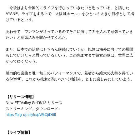
「今後はより全国的にライブを行なっていきたいと思っている」と話した
AYANE。ライブをする上で「大阪城ホール」をひとつの大きな目標として掲
げているという。
あわせて「ワンマンが迫っているのでそこに向けて力を入れて頑張っていき
たい」と意気込みを聞かせてくれた。
また、日本での活動はもちろん継続していくが、以降は海外に向けての展開
もしていけたらと思っているという。この先ますます彼女の歌は、世界に広
がってゆくだろう。
魅力的な楽曲と唯一無二のパフォーマンスで、若者から絶大の支持を得てい
るAYANE。これから彼女が紡いでいく物語を、ともに楽しみにしていよう。
【リリース情報】
New EP”Valley Girl”6/18 リリース
ストリーミング、ダウンロード :
https://big-up.style/pWkXjiD6Il
【ライブ情報】