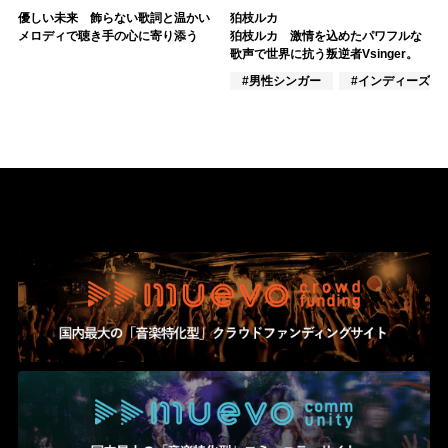
優しい未来 飾らない歌詞と温かい
狛枝ルカ
メロディで聴き手の心に寄り添う
狛枝ルカ 激情を込めたパワフルな
歌声で世界に抗う叛逆者Vsinger。
#男性シンガー
#インディーズ