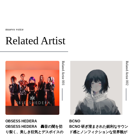
muevo voice
Related Artist
Related Artist 001
Related Artist 002
OBSESS HEDERA
BCNO
OBSESS HEDERA 轟音の闇を切
BCNO 研ぎ澄まされた鋭利なサウン
り裂く、美しき狂気とデスボイスの
ド感とノンフィクションな世界観が