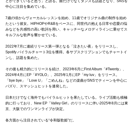
Official SNS
とができていると思う」と語る。曲だけでなくダンスも話題となり、SNSを
中心に注目を集めている。
7歳の頃からヴォーカルレッスンを始め、11歳でオリジナル曲の制作を始め
たという彼女。HIPHOPやR&Bをベースに、同世代の抱える日常や恋愛の悩
みなどを共感性の高い歌詞を用い、キャッチーなメロディラインに乗せてス
キルフルな歌声を響かせている。
2022年7月に連続リリース第一弾となる「泣きたい夜」をリリースし、
Spotify バイラルチャート3位を獲得。各サブスクリプションでもチャートイ
ンし、話題を集めた。
その後も精力的にリリースを続け、2023年6月にFirst Album「#Twenty」、
2024年4月にEP「#YOLO」、2025年1月にEP「my luv」をリリース。
「bye bye」「Love U」「ごめんね」などの楽曲がSNSでティーンを中心に
バズり、スマッシュヒットを連発した。
日本だけでなく海外でもバイラルヒットを果たしている。ライブ活動も積極
的に行っており、New EP「Valley Girl」のリリースに伴い2025年8月には東
京、大阪でのワンマンライブが決定。
各方面から注目されている“令和版歌姫”だ。