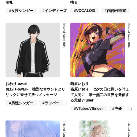
洗礼
抉る
#女性シンガー
#インディーズ
#VOCALOID
#混合バンド
#作詞/作曲家
Related Artist 003
Related Artist 004
おわり-owari-
猫原いおり
おわり-owari- 強烈なサウンドとリ
猫原いおり 七夕の日に願いを叶え
リックに乗せて放つメッセージ
て人間に 唯一無二の世界を発信す
る元猫VTuber
#男性シンガー
#ラッパー
#VOCALOID
#VTuber/VSinger
#声優
#
Related Artist 005
Related Artist 006