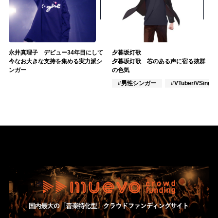
永井真理子 デビュー34年目にして
夕暮坂灯歌
今なお大きな支持を集める実力派シ
夕暮坂灯歌 芯のある声に宿る抜群
ンガー
の色気
#男性シンガー
#VTuber/VSinger