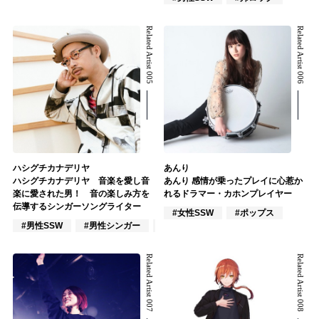
Related Artist 005
Related Artist 006
ハシグチカナデリヤ
あんり
ハシグチカナデリヤ 音楽を愛し音
あんり 感情が乗ったプレイに心惹か
楽に愛された男！ 音の楽しみ方を
れるドラマー・カホンプレイヤー
伝導するシンガーソングライター
#女性SSW
#ポップス
#男性SSW
#男性シンガー
#楽器奏者
Related Artist 007
Related Artist 008