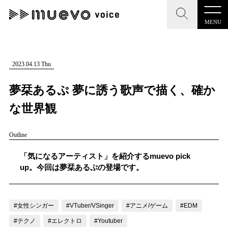
MENU
CLOSE
CLOSE
muevo media
記事を検索する
2023.04.13 Thu
"読者の声を形にする”音楽特化メディア
夢栞あるぷ 夢に誘う歌声で描く、確か
な世界観
Outline
MENU
人気ワード
記事一覧
「気になるアーティスト」を紹介するmuevo pick
#男性SSW
#ポップス
#女性SSW
#ロック
up。今回は夢栞あるぷの登場です。
プレスリリース一覧
#男性シンガー
#HR/HM
#女性シンガー
会社概要
#ヒップホップ
#男性シンガーグループ
#R&B/ソウル
#女性シンガー
#VTuber/VSinger
#アニメ/ゲーム
#EDM
お問い合わせ
#テクノ
#エレクトロ
#Youtuber