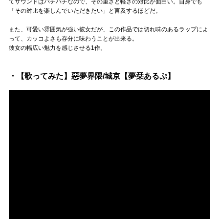
てサウンドはバチバチなので、その重さと軽さの対比が面白い。自身でも
「その対比を楽しんでいただきたい」と言及するほどだ。
また、可愛い雰囲気が強い彼女だが、この作品では切れ味のあるラップによ
って、カッコよさも存分に味わうことが出来る。
彼女の幅広い魅力を感じさせる1作。
・【歌ってみた】惡夢界隈/城京【夢栞あるぷ】