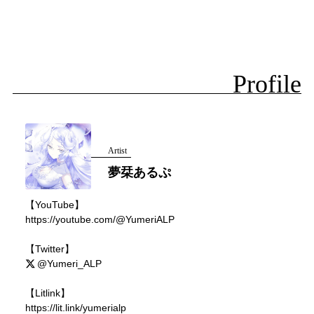
Profile
Artist
夢栞あるぷ
【YouTube】
https://youtube.com/@YumeriALP
【Twitter】
@Yumeri_ALP
【Litlink】
https://lit.link/yumerialp