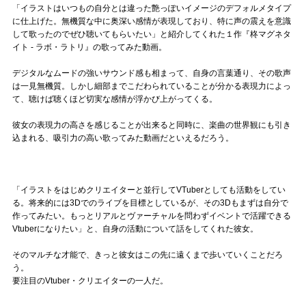
「イラストはいつもの自分とは違った艶っぽいイメージのデフォルメタイプ
に仕上げた。無機質な中に奥深い感情が表現しており、特に声の震えを意識
して歌ったのでぜひ聴いてもらいたい」と紹介してくれた１作『柊マグネタ
イト - ラボ・ラトリ』の歌ってみた動画。
デジタルなムードの強いサウンド感も相まって、自身の言葉通り、その歌声
は一見無機質。しかし細部までこだわられていることが分かる表現力によっ
て、聴けば聴くほど切実な感情が浮かび上がってくる。
彼女の表現力の高さを感じることが出来ると同時に、楽曲の世界観にも引き
込まれる、吸引力の高い歌ってみた動画だといえるだろう。
「イラストをはじめクリエイターと並行してVTuberとしても活動をしてい
る。将来的には3Dでのライブを目標としているが、その3Dもまずは自分で
作ってみたい。もっとリアルとヴァーチャルを問わずイベントで活躍できる
Vtuberになりたい」と、自身の活動について話をしてくれた彼女。
そのマルチな才能で、きっと彼女はこの先に遠くまで歩いていくことだろ
う。
要注目のVtuber・クリエイターの一人だ。