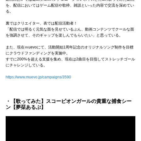
Official SNS
を、配信においてはゲーム配信や歌枠、雑談といった内容で交流を深めてい
る。
裏ではクリエイター、表では配信活動者！
「配信では明るく元気な面を見せているぶん、動画コンテンツでクールな面
を強調させて、そのギャップを楽しんでもらいたい」と思っている。
また、現在ｍuevoにて、活動開始1周年記念のオリジナルソング制作を目標
にクラウドファンディングを実施中。
すでに200%を超える支援を集め、現在は2曲目を目指してストレッチゴール
にチャレンジしている。
https://www.muevo.jp/campaigns/3590
・【歌ってみた】スコーピオンガールの貴重な捕食シー
ン【夢栞あるぷ】