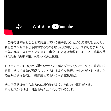
「自分の世界観とここまで共通している曲を見つけたのは奇跡だと思った。
名前とコンセプトとも共通する“夢”を歌った歌詞なうえ、曲調もあまりにも
自分の好みにストライクすぎて、出会ったときは衝撃だった」と、感銘を受
けた楽曲『惡夢界隈』の歌ってみた動画。
ドリーミーでありながら重たいサウンド感とダークなムードがある歌詞の世
界観、そして彼女の可愛らしくとろけるような歌声。それらがあわさること
で生み出されるのは、悪夢感とでもいうべき空気感だ。
その空気感は怖さもあるのに居心地がよく、独特の中毒性がある。
きっと気が付けば、何度も聴きたくなっているはず。