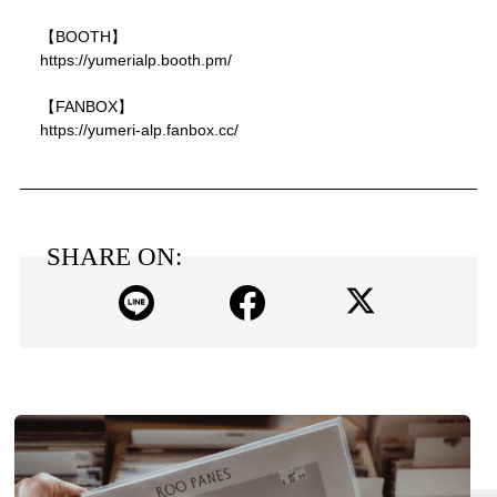
【BOOTH】
https://yumerialp.booth.pm/
【FANBOX】
https://yumeri-alp.fanbox.cc/
SHARE ON: