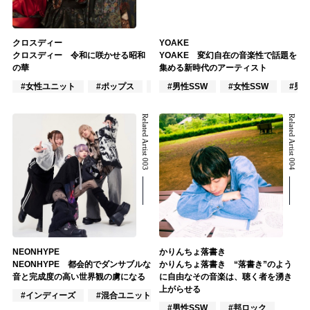
クロスディー
YOAKE
クロスディー 令和に咲かせる昭和
YOAKE 変幻自在の音楽性で話題を
の華
集める新時代のアーティスト
#女性ユニット
#ポップス
#ロック
#男性SSW
#女性SSW
#男
Related Artist 003
Related Artist 004
NEONHYPE
かりんちょ落書き
NEONHYPE 都会的でダンサブルな
かりんちょ落書き “落書き”のよう
音と完成度の高い世界観の虜になる
に自由なその音楽は、聴く者を湧き
上がらせる
#インディーズ
#混合ユニット
#VOCALOID
#男性SSW
#邦ロック