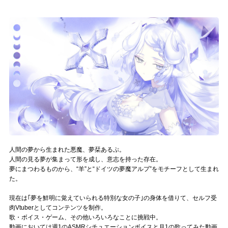
記事リクエスト
ログイン
LINK
muevoクラウドファンディング
muevoコミュニティ
ぶいクラ！by muevo
人間の夢から生まれた悪魔、夢栞あるぷ。
ぶいコミュ！by muevo
人間の見る夢が集まって形を成し、意志を持った存在。
夢にまつわるものから、“羊”と“ドイツの夢魔アルプ”をモチーフとして生まれ
ぶいマガ！ by muevo
た。
現在は｢夢を鮮明に覚えていられる特別な女の子｣の身体を借りて、セルフ受
肉Vtuberとしてコンテンツを制作。
Follow us
歌・ボイス・ゲーム、その他いろいろなことに挑戦中。
動画においては週1のASMRシチュエーションボイスと月1の歌ってみた動画