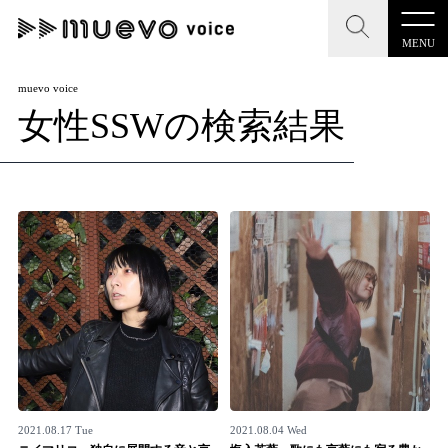
MENU
CLOSE
CLOSE
muevo media
muevo voice
女性SSWの検索結果
記事を検索する
"読者の声を形にする”音楽特化メディア
MENU
人気ワード
記事一覧
#男性SSW
#ポップス
#女性SSW
#ロック
プレスリリース一覧
#男性シンガー
#HR/HM
#女性シンガー
会社概要
#ヒップホップ
#男性シンガーグループ
#R&B/ソウル
お問い合わせ
2021.08.17 Tue
2021.08.04 Wed