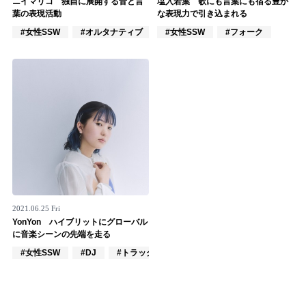
ニイマリコ 独自に展開する音と言
塩入若葉 歌にも言葉にも宿る豊か
葉の表現活動
な表現力で引き込まれる
記事リクエスト
#女性SSW
#オルタナティブ
#女性SSW
#フォーク
ログイン
LINK
muevoクラウドファンディング
muevoコミュニティ
ぶいクラ！by muevo
ぶいコミュ！by muevo
2021.06.25 Fri
YonYon ハイブリットにグローバル
ぶいマガ！ by muevo
に音楽シーンの先端を走る
#女性SSW
#DJ
#トラックメイカー
Follow us