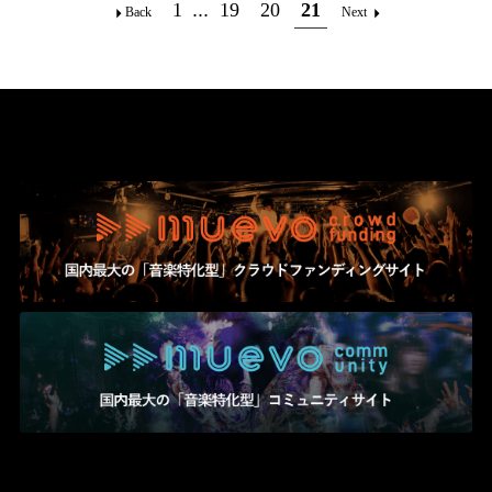
Official SNS
1
...
19
20
21
Back
Next