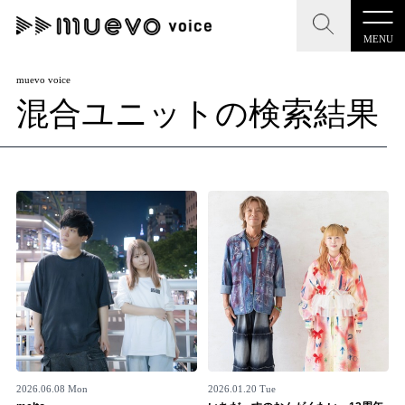
MENU
CLOSE
CLOSE
muevo media
muevo voice
混合ユニットの検索結果
記事を検索する
"読者の声を形にする”音楽特化メディア
MENU
人気ワード
記事一覧
#男性SSW
#ポップス
#女性SSW
#ロック
プレスリリース一覧
#男性シンガー
#HR/HM
#女性シンガー
会社概要
#ヒップホップ
#男性シンガーグループ
#R&B/ソウル
お問い合わせ
2026.06.08 Mon
2026.01.20 Tue