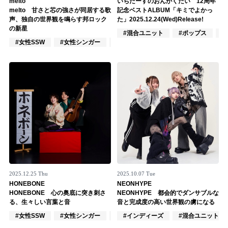
melto
いちだーすのおんがくたい 12周年
melto 甘さと芯の強さが同居する歌
記念ベストALBUM「キミでよかっ
記事リクエスト
声、独自の世界観を鳴らす邦ロック
た」2025.12.24(Wed)Release!
の新星
#混合ユニット
#ポップス
#
ログイン
#女性SSW
#女性シンガー
#インディーズ
LINK
muevoクラウドファンディング
muevoコミュニティ
ぶいクラ！by muevo
ぶいコミュ！by muevo
ぶいマガ！ by muevo
2025.12.25 Thu
2025.10.07 Tue
HONEBONE
NEONHYPE
HONEBONE 心の奥底に突き刺さ
NEONHYPE 都会的でダンサブルな
る、生々しい言葉と音
音と完成度の高い世界観の虜になる
Follow us
#女性SSW
#女性シンガー
#インディーズ
#インディーズ
#混合ユニット