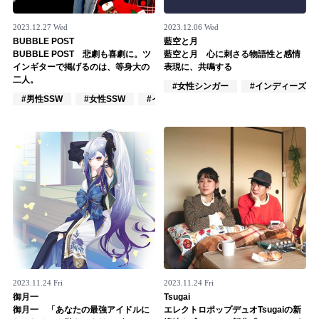
2023.12.27 Wed
2023.12.06 Wed
BUBBLE POST
藍空と月
BUBBLE POST 悲劇も喜劇に。ツ
藍空と月 心に刺さる物語性と感情
インギターで掲げるのは、等身大の
表現に、共鳴する
二人。
#女性シンガー
#インディーズ
#男性SSW
#女性SSW
#インディーズ
2023.11.24 Fri
2023.11.24 Fri
御月一
Tsugai
御月一 「あなたの最強アイドルに
エレクトロポップデュオTsugaiの新