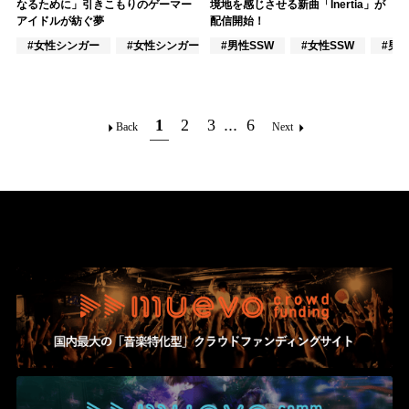
なるために」引きこもりのゲーマー
境地を感じさせる新曲「Inertia」が
アイドルが紡ぐ夢
配信開始！
#女性シンガー
#女性シンガーグループ
#男性SSW
#女性アイドル
#女性SSW
#男
1
2
3
...
6
Back
Next