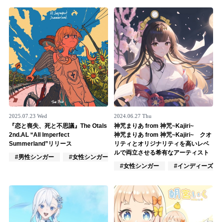
Official SNS
2025.07.23 Wed
2024.06.27 Thu
『恋と喪失、死と不思議』The Otals
神咒まりあ from 神咒~Kajiri~
2nd.AL “All Imperfect
神咒まりあ from 神咒~Kajiri~ クオ
Summerland”リリース
リティとオリジナリティを高いレベ
ルで両立させる希有なアーティスト
#男性シンガー
#女性シンガー
#インディーズ
#女性シンガー
#インディーズ