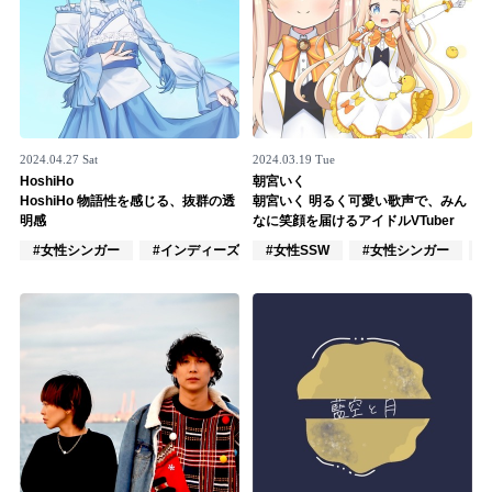
2024.04.27 Sat
2024.03.19 Tue
HoshiHo
朝宮いく
HoshiHo 物語性を感じる、抜群の透
朝宮いく 明るく可愛い歌声で、みん
明感
なに笑顔を届けるアイドルVTuber
#女性シンガー
#インディーズ
#女性SSW
#混合ユニット
#女性シンガー