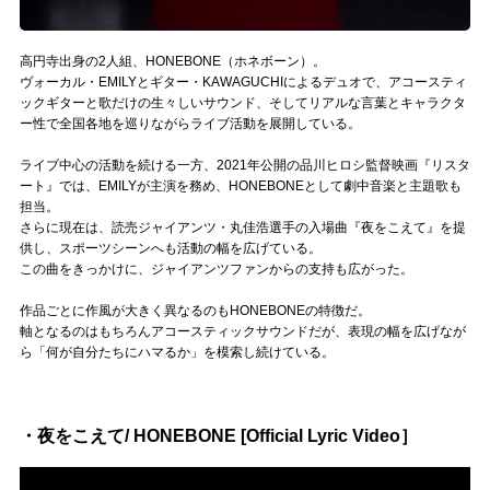
Official SNS
高円寺出身の2人組、HONEBONE（ホネボーン）。
ヴォーカル・EMILYとギター・KAWAGUCHIによるデュオで、アコースティ
ックギターと歌だけの生々しいサウンド、そしてリアルな言葉とキャラクタ
ー性で全国各地を巡りながらライブ活動を展開している。
ライブ中心の活動を続ける一方、2021年公開の品川ヒロシ監督映画『リスタ
ート』では、EMILYが主演を務め、HONEBONEとして劇中音楽と主題歌も
担当。
さらに現在は、読売ジャイアンツ・丸佳浩選手の入場曲『夜をこえて』を提
供し、スポーツシーンへも活動の幅を広げている。
この曲をきっかけに、ジャイアンツファンからの支持も広がった。
作品ごとに作風が大きく異なるのもHONEBONEの特徴だ。
軸となるのはもちろんアコースティックサウンドだが、表現の幅を広げなが
ら「何が自分たちにハマるか」を模索し続けている。
・夜をこえて/ HONEBONE [Official Lyric Video］