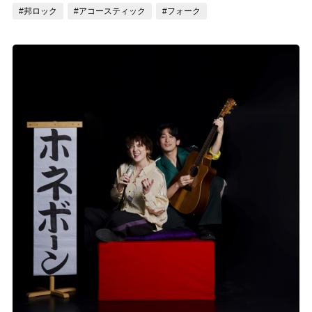
#邦ロック
#アコースティック
#フォーク
記事リクエスト
ログイン
LINK
muevoクラウドファンディング
muevoコミュニティ
ぶいクラ！by muevo
ぶいコミュ！by muevo
ぶいマガ！ by muevo
Follow us