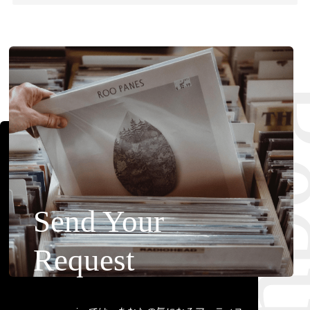
Requ
Send Your
Request