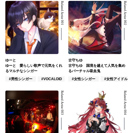
Related Artist 001
Related Artist 002
ゆーと
古守ちゆ
ゆーと 愛らしい歌声で元気をくれ
古守ちゆ 国境を越えて人気を集め
るマルチなシンガー
るバーチャル吸血鬼
#男性シンガー
#VOCALOID
#ポップス
#女性シンガー
#女性アイドル
Related Artist 003
Related Artist 004