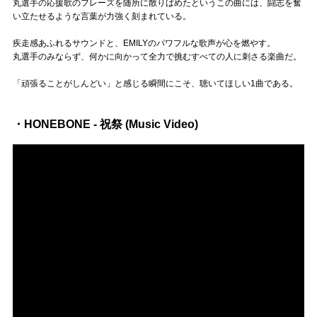
丸選手の応援歌のフレーズを随所に散りばめたというこの曲には、闘志を奮
い立たせるような言葉が力強く刻まれている。
疾走感あふれるサウンドと、EMILYのパワフルな歌声が心を燃やす。
丸選手のみならず、何かに向かって全力で挑むすべての人に刺さる楽曲だ。
「頑張ることがしんどい」と感じる瞬間にこそ、聴いてほしい1曲である。
・HONEBONE - 祝祭 (Music Video)