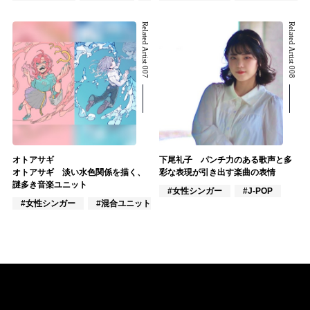
Related Artist 007
Related Artist 008
オトアサギ
下尾礼子 パンチ力のある歌声と多
オトアサギ 淡い水色関係を描く、
彩な表現が引き出す楽曲の表情
謎多き音楽ユニット
#女性シンガー
#J-POP
#女性シンガー
#混合ユニット
#J-POP