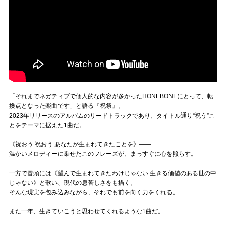
「それまでネガティブで個人的な内容が多かったHONEBONEにとって、転
換点となった楽曲です」と語る『祝祭』。
2023年リリースのアルバムのリードトラックであり、タイトル通り“祝う”こ
とをテーマに据えた1曲だ。
《祝おう 祝おう あなたが生まれてきたことを》――
温かいメロディーに乗せたこのフレーズが、まっすぐに心を照らす。
一方で冒頭には《望んで生まれてきたわけじゃない 生きる価値のある世の中
じゃない》と歌い、現代の息苦しさをも描く。
そんな現実を包み込みながら、それでも前を向く力をくれる。
また一年、生きていこうと思わせてくれるような1曲だ。