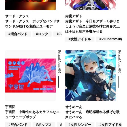
サード・クラス
赤魔アザト
サード・クラス ポップなバンドサ
赤魔アザト 今日もアザトく参りま
ウンドが届ける哀愁とユーモア
しょう♡音楽と演技を嗜む異界の王
は今日も歌声を響かせる
#混合バンド
#ロック
#J-POP
#女性アイドル
#VTuber/VSinger
Related Artist 005
Related Artist 006
宇宙団
せうめーあ
宇宙団 中毒性のあるカラフルなニ
せうめーあ 透明感溢れる儚げな歌
ューウェーブポップ
声にハマる
#混合バンド
#ポップス
#J-POP
#女性シンガー
#女性アイドル