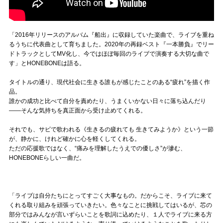
「2016年リリースのアルバム『船出』に収録していた楽曲で、ライブを重ね
るうちに代表曲として育ちました。2020年の再録ベスト『一本勝負』でリー
ドトラックとしてMV化し、今ではほぼ毎回のライブで演奏する大切な曲で
す」とHONEBONEは語る。
タイトルの通り、現代社会に生きる誰もが感じたことのある“疲れ”を描く作
品。
誰かの成功と比べて自分を責めたり、うまくいかない日々に落ち込んだり
――そんな気持ちを真正面から受け止めてくれる。
それでも、サビで歌われる《生きるの疲れても 生きてみようか》という一節
が、静かに、けれど確かに心を軽くしてくれる。
ただの応援歌ではなく、“痛みを理解したうえでの優しさ”が滲む、
HONEBONEらしい一曲だ。
「ライブは自分たちにとってすごく大事なもの。だからこそ、ライブに来て
くれる取り組みを頑張っていきたい。色々なことに挑戦してはいるが、芯の
部分ではみんなが言いずらいことを歌詞に込めたり、１人でライブに来る方