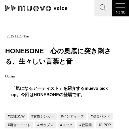
MENU
CLOSE
CLOSE
muevo media
記事を検索する
2025.12.25 Thu
"読者の声を形にする”音楽特化メディア
HONEBONE 心の奥底に突き刺さ
る、生々しい言葉と音
Outline
MENU
人気ワード
記事一覧
「気になるアーティスト」を紹介するmuevo pick
#男性SSW
#ポップス
#女性SSW
#ロック
up。今回はHONEBONEの登場です。
プレスリリース一覧
#男性シンガー
#HR/HM
#女性シンガー
会社概要
#ヒップホップ
#男性シンガーグループ
#R&B/ソウル
#女性SSW
#女性シンガー
#インディーズ
#混合バンド
お問い合わせ
#混合ユニット
#ポップス
#ロック
#歌謡曲
#J-POP