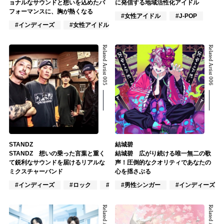
ョナルなサウンドと想いを込めたパ
に発信する地域活性化アイドル
フォーマンスに、胸が熱くなる
#女性アイドル
#J-POP
#インディーズ
#女性アイドル
#女性ユニット
Related Artist 005
Related Artist 006
STANDZ
結城碧
STANDZ 想いの乗った言葉と重く
結城碧 広がり続ける唯一無二の歌
て鋭利なサウンドを届けるリアルな
声！圧倒的なクオリティであなたの
ミクスチャーバンド
心を揺さぶる
#インディーズ
#ロック
#ヒップホップ
#男性シンガー
#インディーズ