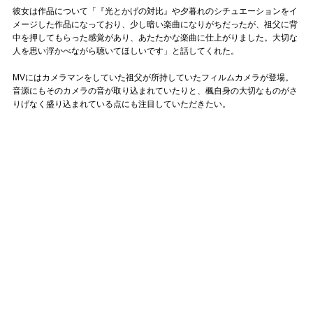
彼女は作品について「『光とかげの対比』や夕暮れのシチュエーションをイ
メージした作品になっており、少し暗い楽曲になりがちだったが、祖父に背
中を押してもらった感覚があり、あたたかな楽曲に仕上がりました。大切な
人を思い浮かべながら聴いてほしいです」と話してくれた。
MVにはカメラマンをしていた祖父が所持していたフィルムカメラが登場。
音源にもそのカメラの音が取り込まれていたりと、楓自身の大切なものがさ
りげなく盛り込まれている点にも注目していただきたい。