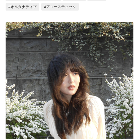
#オルタナティブ
#アコースティック
記事リクエスト
ログイン
LINK
muevoクラウドファンディング
muevoコミュニティ
ぶいクラ！by muevo
ぶいコミュ！by muevo
ぶいマガ！ by muevo
Follow us