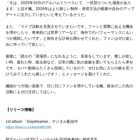
「今は、2025年10月のアルバムリリースにて、一区切りついた感覚があり
ます」と話す楓。2026年はより新しい制作・表現方法の模索や自分のアップ
デートに注力していきたいと考えているそうだ。
また、「ライブ活動を充実させていきたいです。ファンと実際に会える機会
を増やしたり、将来的には世界ツアーなど、海外でのパフォーマンスにもい
つか挑戦したいです」と前向きな計画も聞かせてくれた。ファンはぜひ楽し
みに待っていて欲しい。
最後に「誰かの『居場所』になれるように、音楽をしています。癒しが欲し
い時、疲れた時、眠る前など、日常の隅に私の楽曲を置いてもらえたら幸せ
です。カバー動画もたくさん投稿しているので、ぜひお気に入りの曲を見つ
けてみてくれたら嬉しいです！」とメッセージを届けてくれた。
繊細かつ力強い楽曲で、日に日にファンを増やしている楓。彼女のこの先の
活動にもぜひ注目してほしい。
【リリース情報】
1st album 「Daydreamer」デジタル配信中
https://linkco.re/My99RG99
同アルバムのCD(フィジカル)を2026年春頃に発売予定