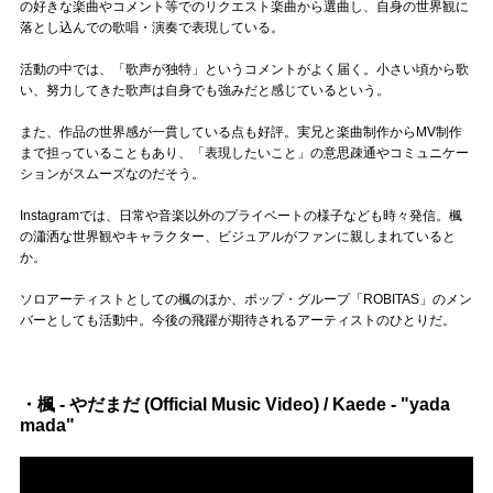
の好きな楽曲やコメント等でのリクエスト楽曲から選曲し、自身の世界観に
落とし込んでの歌唱・演奏で表現している。
活動の中では、「歌声が独特」というコメントがよく届く。小さい頃から歌
い、努力してきた歌声は自身でも強みだと感じているという。
また、作品の世界感が一貫している点も好評。実兄と楽曲制作からMV制作
まで担っていることもあり、「表現したいこと」の意思疎通やコミュニケー
ションがスムーズなのだそう。
Instagramでは、日常や音楽以外のプライベートの様子なども時々発信。楓
の瀟洒な世界観やキャラクター、ビジュアルがファンに親しまれていると
か。
ソロアーティストとしての楓のほか、ポップ・グループ「ROBITAS」のメン
バーとしても活動中。今後の飛躍が期待されるアーティストのひとりだ。
・楓 - やだまだ (Official Music Video) / Kaede - "yada
mada"