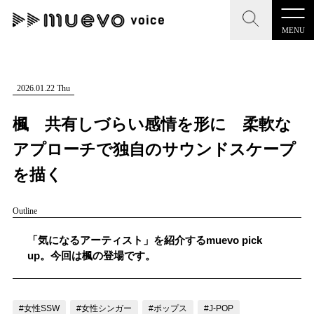
MENU
CLOSE
CLOSE
muevo media
記事を検索する
2026.01.22 Thu
"読者の声を形にする”音楽特化メディア
楓 共有しづらい感情を形に 柔軟な
アプローチで独自のサウンドスケープ
を描く
MENU
人気ワード
Outline
記事一覧
#男性SSW
#ポップス
#女性SSW
#ロック
「気になるアーティスト」を紹介するmuevo pick
プレスリリース一覧
#男性シンガー
#HR/HM
#女性シンガー
up。今回は楓の登場です。
会社概要
#ヒップホップ
#男性シンガーグループ
#R&B/ソウル
お問い合わせ
#女性SSW
#女性シンガー
#ポップス
#J-POP