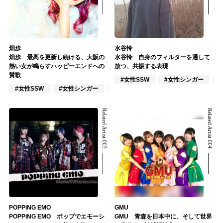
畑歩
水谷怜
畑歩 最高を更新し続ける、大阪の
水谷怜 自身のフィルターを通して
熱い女が鳴らすハッピーエンドへの
放つ、共振する表現
賛歌
#女性SSW
#女性シンガー
#女性SSW
#女性シンガー
#インディーズ
Related Artist 003
Related Artist 004
POPPiNG EMO
GMU
POPPiNG EMO ポップでエモーシ
GMU 青森を日本中に、そして世界