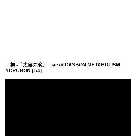
・楓 -「太陽の涙」 Live at GASBON METABOLISM
YORUBON [1/4]