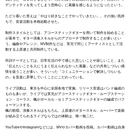
デンティティを失ってしまう恐怖心」に葛藤を感じるようになったという。
たどり着いた答えは「やはり好きなことでやっていきたい」。その強い気持
ちで、音楽活動を本格始動させた。
制作スタイルとしては、アコースティックギターを用いて制作を始めること
が基本で、ギター演奏スキルからのアプローチで制作することが多いとい
う。編曲やアレンジ、MV制作などは、実兄で同じくアーティストとして活
動する上原遼と共同制作している。
作詞テーマとしては、日常生活の中で感じた悲しいことや寂しいこと、また
「伝えたいことを人にうまく伝えられなかった葛藤」などの共有しづらい感
情を扱うことが多い。そういった「コミュニケーションで解決しづらいも
の」を音楽に昇華していくことにこだわっている。
ライブ活動は、東京を中心に全国各地で実施。リリース音源はバンド編成の
ものも多いが、ライブでは実兄がアコースティックギター・ループステーシ
ョン・コーラス、楓がボーカル・セミアコースティックギターの編成でパフ
ォーマンスする。
楓の歌唱、演奏スキルはもちろん、上原遼のギタースキル、ルーパーで楽曲
が組み立てられるライブならではの体験は、唯一無二だ。
YouTubeやInstagramなどには、MVやカバー動画を投稿。カバー動画は自身