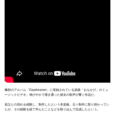
楓初のアルバム「Daydreamer」に収録されている楽曲「おもかげ」のミュ
ージックビデオ。伸びやかで透き通った彼女の歌声が響く作品だ。
祖父との別れを経験し、制作したという本楽曲。元々制作に取り掛かってい
たが、その経験を経て学んだことなどを取り込んで完成したという。