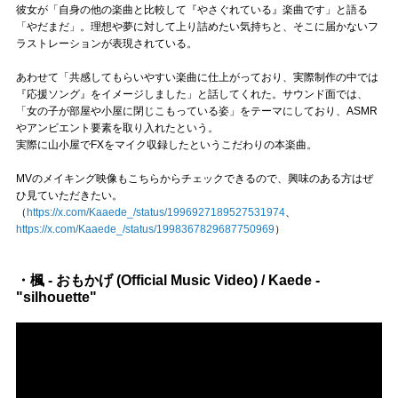
彼女が「自身の他の楽曲と比較して『やさぐれている』楽曲です」と語る
「やだまだ」。理想や夢に対して上り詰めたい気持ちと、そこに届かないフ
ラストレーションが表現されている。
あわせて「共感してもらいやすい楽曲に仕上がっており、実際制作の中では
『応援ソング』をイメージしました」と話してくれた。サウンド面では、
「女の子が部屋や小屋に閉じこもっている姿」をテーマにしており、ASMR
やアンビエント要素を取り入れたという。
実際に山小屋でFXをマイク収録したというこだわりの本楽曲。
MVのメイキング映像もこちらからチェックできるので、興味のある方はぜ
ひ見ていただきたい。
（
https://x.com/Kaaede_/status/1996927189527531974
、
https://x.com/Kaaede_/status/1998367829687750969
）
・楓 - おもかげ (Official Music Video) / Kaede -
"silhouette"