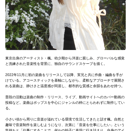
Official SNS
東京出身のアーティスト・楓。幼少期から洋楽に親しみ、グローバルな感覚
と洗練された音楽性を背景に、独自のサウンドスケープを描く。
2022年11月に初の楽曲をリリースして以降、実兄と共に作曲・編曲を手が
けている。アコースティックを基軸にしながら、柔軟なアプローチで展開さ
れる楽曲は、静けさと温度感が同居し、都市的な質感と余韻をあわせ持つ。
普段の活動は楽曲の制作・リリース、ライブ、動画サイトへのカバー動画の
投稿など。楽曲はポップスを中心にジャンルの枠にとらわれずに制作してい
る。
小さい頃から周りに音楽が溢れている環境で生活してきたと話す楓。自然と
趣味で音楽制作を楽しむようになり、次第に「音楽を仕事にしたい」という
気持ちと「仕事にすることで、何かの拍子に表現に行き詰まり、自身のアイ