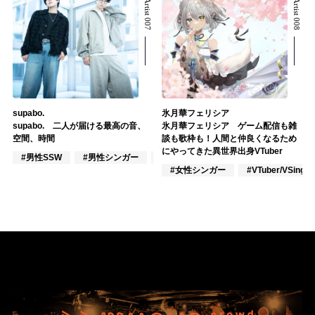
Related Artist 007
Related Artist 008
supabo.
氷月華フェリシア
supabo. 二人が届ける最高の音、
氷月華フェリシア ゲーム配信も雑
空間、時間
談も歌枠も！人間と仲良くなるため
にやってきた異世界出身VTuber
#男性SSW
#男性シンガー
#男性シンガーグループ
#女性シンガー
#VTuber/VSinger