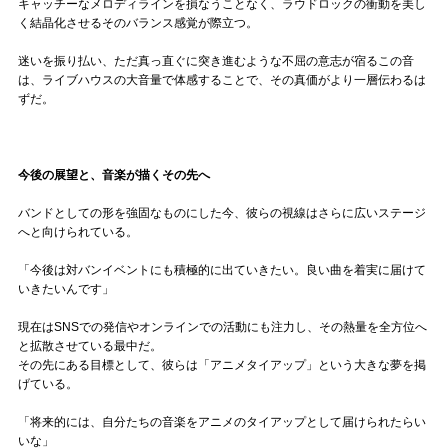
キャッチーなメロディラインを損なうことなく、ラウドロックの衝動を美し
く結晶化させるそのバランス感覚が際立つ。
迷いを振り払い、ただ真っ直ぐに突き進むような不屈の意志が宿るこの音
は、ライブハウスの大音量で体感することで、その真価がより一層伝わるは
ずだ。
今後の展望と、音楽が描くその先へ
バンドとしての形を強固なものにした今、彼らの視線はさらに広いステージ
へと向けられている。
「今後は対バンイベントにも積極的に出ていきたい。良い曲を着実に届けて
いきたいんです」
現在はSNSでの発信やオンラインでの活動にも注力し、その熱量を全方位へ
と拡散させている最中だ。
その先にある目標として、彼らは「アニメタイアップ」という大きな夢を掲
げている。
「将来的には、自分たちの音楽をアニメのタイアップとして届けられたらい
いな」