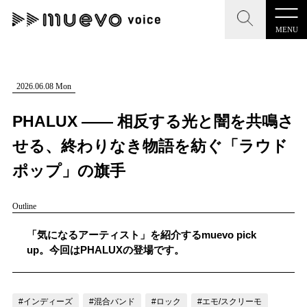
MENU
CLOSE
CLOSE
muevo media
記事を検索する
2026.06.08 Mon
"読者の声を形にする”音楽特化メディア
PHALUX ―― 相反する光と闇を共鳴さ
せる、終わりなき物語を紡ぐ「ラウド
ポップ」の旗手
MENU
人気ワード
Outline
記事一覧
#男性SSW
#ポップス
#女性SSW
#ロック
「気になるアーティスト」を紹介するmuevo pick
プレスリリース一覧
#男性シンガー
#HR/HM
#女性シンガー
up。今回はPHALUXの登場です。
会社概要
#ヒップホップ
#男性シンガーグループ
#R&B/ソウル
お問い合わせ
#インディーズ
#混合バンド
#ロック
#エモ/スクリーモ