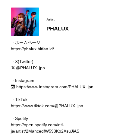
Artist
PHALUX
・ホームページ
https://phalux.bitfan.id/
・X(Twitter)
@PHALUX_jpn
・Instagram
https://www.instagram.com/PHALUX_jpn
・TikTok
https://www.tiktok.com/@PHALUX_jpn
・Spotify
https://open.spotify.com/intl-
ja/artist/2MahcedfW593Ko2XsuJiAS