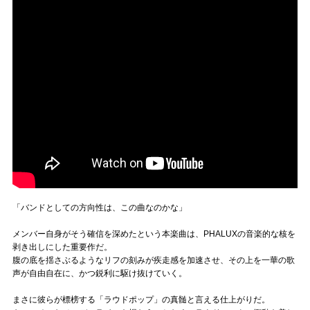
「バンドとしての方向性は、この曲なのかな」
メンバー自身がそう確信を深めたという本楽曲は、PHALUXの音楽的な核を
剥き出しにした重要作だ。
腹の底を揺さぶるようなリフの刻みが疾走感を加速させ、その上を一華の歌
声が自由自在に、かつ鋭利に駆け抜けていく。
まさに彼らが標榜する「ラウドポップ」の真髄と言える仕上がりだ。