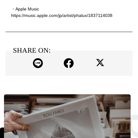
・Apple Music
https://music.apple.com/jp/artist/phalux/1837114038
SHARE ON: