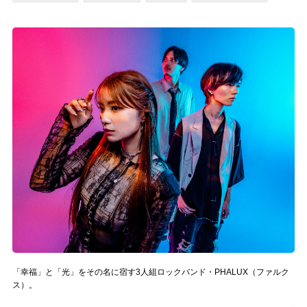
記事リクエスト
ログイン
LINK
muevoクラウドファンディング
muevoコミュニティ
ぶいクラ！by muevo
ぶいコミュ！by muevo
ぶいマガ！ by muevo
「幸福」と「光」をその名に宿す3人組ロックバンド・PHALUX（ファルク
Follow us
ス）。