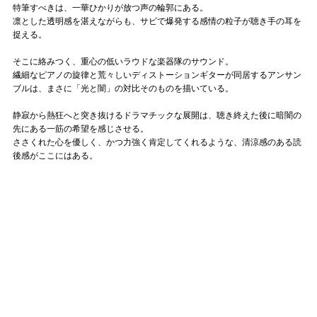
特筆すべきは、一華ひかりが放つ声の輪郭にある。
凛とした透明感を湛えながらも、サビで爆発する感情の粒子が聴き手の耳を
捉える。
そこに絡みつく、重心の低いラウドな楽器隊のサウンド。
繊細なピアノの旋律と荒々しいディストーションギターが同居するアンサン
ブルは、まさに「光と闇」の対比そのものを描いている。
静寂から熱狂へと突き抜けるドラマチックな展開は、聴き終えた後に暗闇の
先にある一筋の希望を感じさせる。
ささくれた心を優しく、かつ力強く肯定してくれるような、清涼感のある読
後感がここにはある。