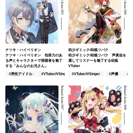
Related Artist 005
Related Artist 006
ナツキ・ハイペリオン
幼少ギミック/幼狐ツバク
ナツキ・ハイペリオン 包容力のあ
幼少ギミック/幼狐ツバク 声真似を
る声とキャラクターで視聴者を魅了
通してリスナーを魅了する幼狐
する「みんなのお兄さん」
VTuber
#男性アイドル
#VTuber/VSinger
#VTuber/VSinger
#アニメ/ゲーム
#声優
#
Related Artist 007
Related Artist 008