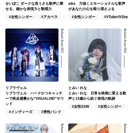
せいぽこ ダークな危うさも歌声に乗
aika 力強くエモーショナルな歌声
せる、確かな表現力と歌唱力
があなたの心を殴り揺さぶる
#女性シンガー
#アカペラ
#VOCALOID
#女性シンガー
#VTuber/VSinger
Related Artist 003
Related Artist 004
リブラヴェル
とみい れな
リブラヴェル ハードかつキャッチ
とみい れな 日常を映画に変える歌
ーで疾走感豊かな“VISUALOID”サウ
声と15歳から紡ぐ表現の軌跡
ンド
#女性SSW
#女性シンガー
#インディーズ
#男性バンド
#VOCALOID