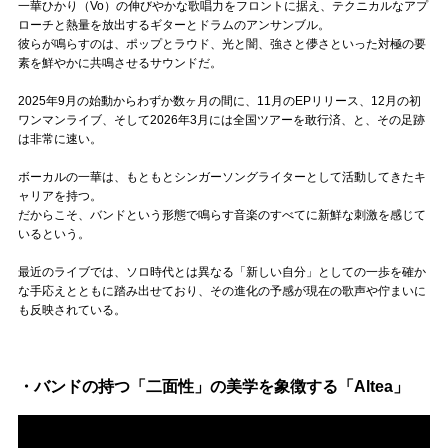
Official SNS
一華ひかり（Vo）の伸びやかな歌唱力をフロントに据え、テクニカルなアプ
ローチと熱量を放出するギターとドラムのアンサンブル。
彼らが鳴らすのは、ポップとラウド、光と闇、強さと儚さといった対極の要
素を鮮やかに共鳴させるサウンドだ。
2025年9月の始動からわずか数ヶ月の間に、11月のEPリリース、12月の初
ワンマンライブ、そして2026年3月には全国ツアーを敢行済、と、その足跡
は非常に速い。
ボーカルの一華は、もともとシンガーソングライターとして活動してきたキ
ャリアを持つ。
だからこそ、バンドという形態で鳴らす音楽のすべてに新鮮な刺激を感じて
いるという。
最近のライブでは、ソロ時代とは異なる「新しい自分」としての一歩を確か
な手応えとともに踏み出せており、その進化の予感が現在の歌声や佇まいに
も反映されている。
・バンドの持つ「二面性」の美学を象徴する「Altea」