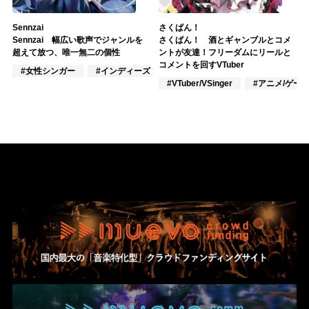
Sennzai
さくぱん！
Sennzai 幅広い歌声でジャンルを
さくぱん！ 酒とギャンブルとコメ
超えて放つ、唯一無二の個性
ントが友達！フリーダムにリールと
コメントを回すVTuber
#女性シンガー
#インディーズ
#VTuber/VSinger
#VTuber/VSinger
#アニメ/ゲー