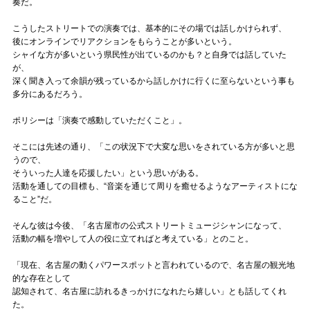
奏だ。
こうしたストリートでの演奏では、基本的にその場では話しかけられず、
後にオンラインでリアクションをもらうことが多いという。
シャイな方が多いという県民性が出ているのかも？と自身では話していた
が、
深く聞き入って余韻が残っているから話しかけに行くに至らないという事も
多分にあるだろう。
ポリシーは「演奏で感動していただくこと」。
そこには先述の通り、「この状況下で大変な思いをされている方が多いと思
うので、
そういった人達を応援したい」という思いがある。
活動を通しての目標も、“音楽を通じて周りを癒せるようなアーティストにな
ること”だ。
そんな彼は今後、「名古屋市の公式ストリートミュージシャンになって、
活動の幅を増やして人の役に立てればと考えている」とのこと。
「現在、名古屋の動くパワースポットと言われているので、名古屋の観光地
的な存在として
認知されて、名古屋に訪れるきっかけになれたら嬉しい」とも話してくれ
た。