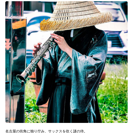
記事リクエスト
ログイン
LINK
muevoクラウドファンディング
muevoコミュニティ
ぶいクラ！by muevo
ぶいコミュ！by muevo
ぶいマガ！ by muevo
Follow us
名古屋の街角に独り佇み、サックスを吹く謎の侍。