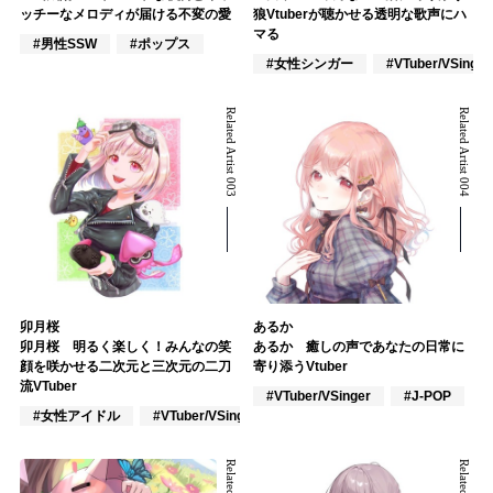
ッチーなメロディが届ける不変の愛
狼Vtuberが聴かせる透明な歌声にハ
マる
#男性SSW
#ポップス
#女性シンガー
#VTuber/VSinger
Related Artist 003
Related Artist 004
卯月桜
あるか
卯月桜 明るく楽しく！みんなの笑
あるか 癒しの声であなたの日常に
顔を咲かせる二次元と三次元の二刀
寄り添うVtuber
流VTuber
#VTuber/VSinger
#J-POP
#女性アイドル
#VTuber/VSinger
#ポップス