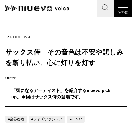
MENU
CLOSE
CLOSE
muevo media
記事を検索する
2021.09.01 Wed
"読者の声を形にする”音楽特化メディア
サックス侍 その音色は不安や悲しみ
を斬り払い、心に灯りを灯す
Outline
MENU
人気ワード
記事一覧
「気になるアーティスト」を紹介するmuevo pick
#男性SSW
#ポップス
#女性SSW
#ロック
up。今回はサックス侍の登場です。
プレスリリース一覧
#男性シンガー
#HR/HM
#女性シンガー
会社概要
#ヒップホップ
#男性シンガーグループ
#R&B/ソウル
#楽器奏者
#ジャズ/クラシック
#J-POP
お問い合わせ