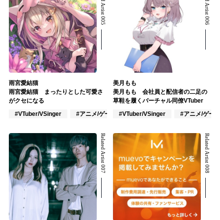
Related Artist 005
Related Artist 006
雨宮愛結猫
美月もも
雨宮愛結猫 まったりとした可愛さ
美月もも 会社員と配信者の二足の
がクセになる
草鞋を履くバーチャル同僚VTuber
#VTuber/VSinger
#アニメ/ゲーム
#VTuber/VSinger
#アニメ/ゲー
Related Artist 007
Related Artist 008