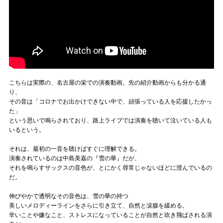
こちらは実際の、名古屋の栄での演奏動画。先の紹介動画からも分かる通
り、
その音は「コロナでお出かけできない中で、頑張っている人を応援したかっ
た」
という思いで鳴らされており、路上ライブでは演奏を聴いて泣いている人も
いるという。
それは、最初の一音を聴けばすぐに理解できる。
演奏されているのは中島美嘉の『雪の華』だが、
それを鳴らすサックスの音色が、とにかく尋常じゃないほどに澄んでいるの
だ。
伸びやかで透明なその音色は、雪の華の持つ
美しいメロディーラインをさらに引き立て、自然と涙腺を緩める。
辛いことや嫌なこと、ストレスになっていることが自然と吹き飛ばされる演