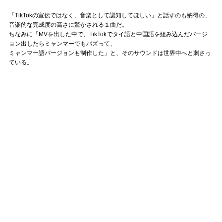
「TikTokの宣伝ではなく、音楽として認知してほしい」と話すのも納得の、
音楽的な完成度の高さに驚かされる１曲だ。
ちなみに「MVを出した中で、TikTokでタイ語と中国語を組み込んだバージ
ョン出したらミャンマーでもバズって、
ミャンマー語バージョンも制作した」と、そのサウンドは世界中へと刺さっ
ている。