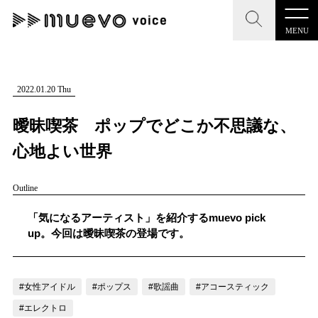
MENU
CLOSE
CLOSE
muevo media
記事を検索する
2022.01.20 Thu
"読者の声を形にする”音楽特化メディア
曖昧喫茶 ポップでどこか不思議な、
心地よい世界
Outline
MENU
人気ワード
記事一覧
「気になるアーティスト」を紹介するmuevo pick
#男性SSW
#ポップス
#女性SSW
#ロック
up。今回は曖昧喫茶の登場です。
プレスリリース一覧
#男性シンガー
#HR/HM
#女性シンガー
会社概要
#ヒップホップ
#男性シンガーグループ
#R&B/ソウル
#女性アイドル
#ポップス
#歌謡曲
#アコースティック
お問い合わせ
#エレクトロ