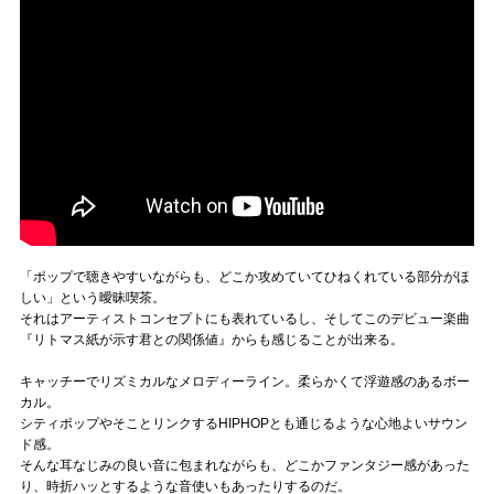
「ポップで聴きやすいながらも、どこか攻めていてひねくれている部分がほ
しい」という曖昧喫茶。
それはアーティストコンセプトにも表れているし、そしてこのデビュー楽曲
『リトマス紙が示す君との関係値』からも感じることが出来る。
キャッチーでリズミカルなメロディーライン。柔らかくて浮遊感のあるボー
カル。
シティポップやそことリンクするHIPHOPとも通じるような心地よいサウン
ド感。
そんな耳なじみの良い音に包まれながらも、どこかファンタジー感があった
り、時折ハッとするような音使いもあったりするのだ。