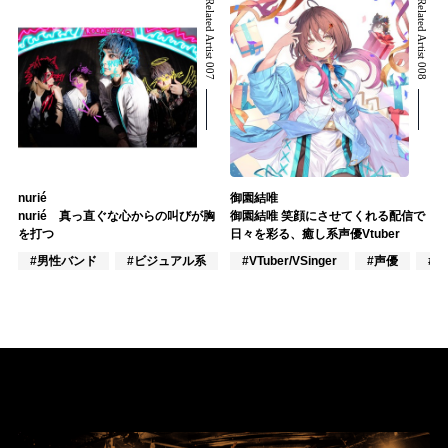
Related Artist 007
Related Artist 008
nurié
御園結唯
nurié 真っ直ぐな心からの叫びが胸
御園結唯 笑顔にさせてくれる配信で
を打つ
日々を彩る、癒し系声優Vtuber
#男性バンド
#ビジュアル系
#ロック
#VTuber/VSinger
#声優
#