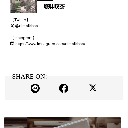
曖昧喫茶
【Twitter】
@aimaikissa
【Instagram】
https://www.instagram.com/aimaikissa/
SHARE ON: