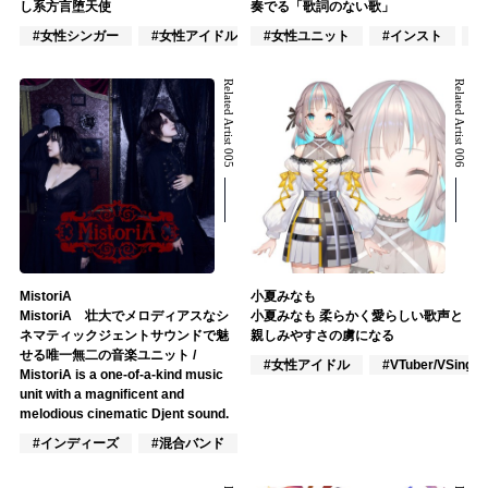
し系方言堕天使
奏でる「歌詞のない歌」
#女性シンガー
#女性アイドル
#女性ユニット
#VTuber/VSinger
#インスト
#
Related Artist 005
Related Artist 006
MistoriA
小夏みなも
MistoriA 壮大でメロディアスなシ
小夏みなも 柔らかく愛らしい歌声と
ネマティックジェントサウンドで魅
親しみやすさの虜になる
せる唯一無二の音楽ユニット /
#女性アイドル
#VTuber/VSinger
MistoriA is a one-of-a-kind music
unit with a magnificent and
melodious cinematic Djent sound.
#インディーズ
#混合バンド
#混合ユニット