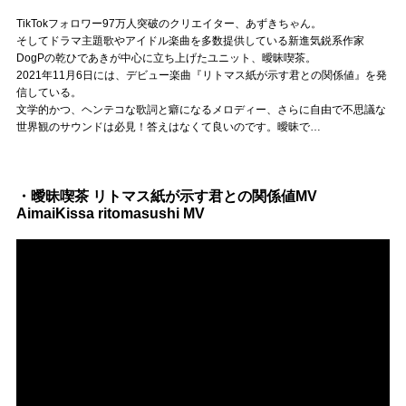
Official SNS
TikTokフォロワー97万人突破のクリエイター、あずきちゃん。
そしてドラマ主題歌やアイドル楽曲を多数提供している新進気鋭系作家
DogPの乾ひであきが中心に立ち上げたユニット、曖昧喫茶。
2021年11月6日には、デビュー楽曲『リトマス紙が示す君との関係値』を発
信している。
文学的かつ、ヘンテコな歌詞と癖になるメロディー、さらに自由で不思議な
世界観のサウンドは必見！答えはなくて良いのです。曖昧で…
・曖昧喫茶 リトマス紙が示す君との関係値MV
AimaiKissa ritomasushi MV