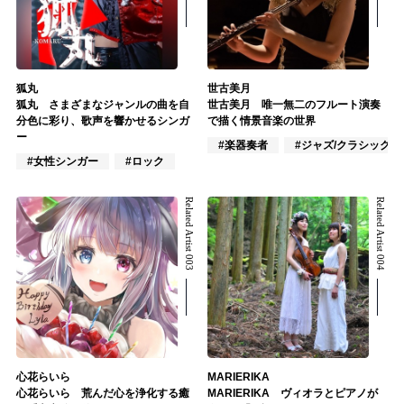
狐丸
世古美月
狐丸 さまざまなジャンルの曲を自
世古美月 唯一無二のフルート演奏
分色に彩り、歌声を響かせるシンガ
で描く情景音楽の世界
ー
#楽器奏者
#ジャズ/クラシック
#女性シンガー
#ロック
Related Artist 003
Related Artist 004
心花らいら
MARIERIKA
心花らいら 荒んだ心を浄化する癒
MARIERIKA ヴィオラとピアノが