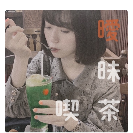
記事リクエスト
ログイン
LINK
muevoクラウドファンディング
muevoコミュニティ
ぶいクラ！by muevo
ぶいコミュ！by muevo
ぶいマガ！ by muevo
Follow us