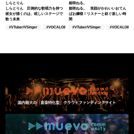
しらとりん
姫咲ねる。
しらとりん 圧倒的な歌唱力を持つ
姫咲ねる。 笑顔がかわいいおてん
彼女が描くのは、眩しいステージで
ばお嬢様！リスナーと紡ぐ楽しい時
歌う未来
間
#VTuber/VSinger
#VOCALOID
#VTuber/VSinger
#ポップス
#VOCALOID