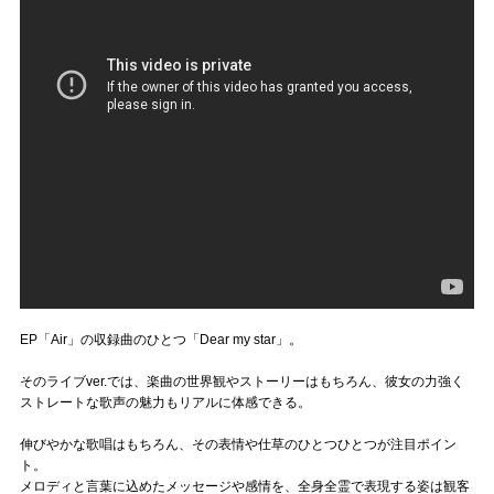
EP「Air」の収録曲のひとつ「Dear my star」。
そのライブver.では、楽曲の世界観やストーリーはもちろん、彼女の力強く
ストレートな歌声の魅力もリアルに体感できる。
伸びやかな歌唱はもちろん、その表情や仕草のひとつひとつが注目ポイン
ト。
メロディと言葉に込めたメッセージや感情を、全身全霊で表現する姿は観客