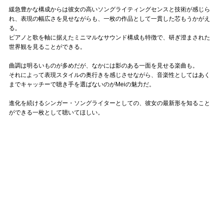
緩急豊かな構成からは彼女の高いソングライティングセンスと技術が感じら
れ、表現の幅広さを見せながらも、一枚の作品として一貫した芯もうかがえ
る。
ピアノと歌を軸に据えたミニマルなサウンド構成も特徴で、研ぎ澄まされた
世界観を見ることができる。
曲調は明るいものが多めだが、なかには影のある一面を見せる楽曲も。
それによって表現スタイルの奥行きを感じさせながら、音楽性としてはあく
までキャッチーで聴き手を選ばないのがMeiの魅力だ。
進化を続けるシンガー・ソングライターとしての、彼女の最新形を知ること
ができる一枚として聴いてほしい。