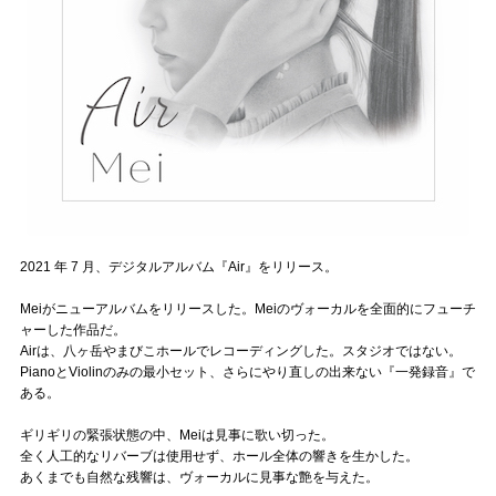
2021 年 7 月、デジタルアルバム『Air』をリリース。
Meiがニューアルバムをリリースした。Meiのヴォーカルを全面的にフューチ
ャーした作品だ。
Airは、八ヶ岳やまびこホールでレコーディングした。スタジオではない。
PianoとViolinのみの最小セット、さらにやり直しの出来ない『一発録音』で
ある。
ギリギリの緊張状態の中、Meiは見事に歌い切った。
全く人工的なリバーブは使用せず、ホール全体の響きを生かした。
あくまでも自然な残響は、ヴォーカルに見事な艶を与えた。