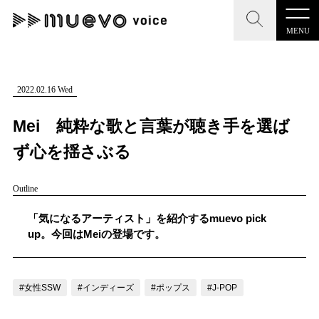
MENU
CLOSE
CLOSE
muevo media
記事を検索する
2022.02.16 Wed
"読者の声を形にする”音楽特化メディア
Mei 純粋な歌と言葉が聴き手を選ば
ず心を揺さぶる
Outline
MENU
人気ワード
記事一覧
「気になるアーティスト」を紹介するmuevo pick
#男性SSW
#ポップス
#女性SSW
#ロック
up。今回はMeiの登場です。
プレスリリース一覧
#男性シンガー
#HR/HM
#女性シンガー
会社概要
#ヒップホップ
#男性シンガーグループ
#R&B/ソウル
#女性SSW
#インディーズ
#ポップス
#J-POP
お問い合わせ