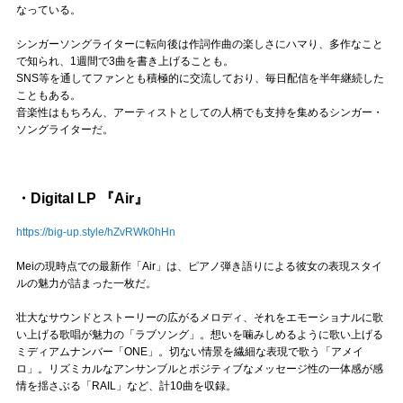
Official SNS
なっている。
シンガーソングライターに転向後は作詞作曲の楽しさにハマり、多作なこと
で知られ、1週間で3曲を書き上げることも。
SNS等を通してファンとも積極的に交流しており、毎日配信を半年継続した
こともある。
音楽性はもちろん、アーティストとしての人柄でも支持を集めるシンガー・
ソングライターだ。
・Digital LP 『Air』
https://big-up.style/hZvRWk0hHn
Meiの現時点での最新作「Air」は、ピアノ弾き語りによる彼女の表現スタイ
ルの魅力が詰まった一枚だ。
壮大なサウンドとストーリーの広がるメロディ、それをエモーショナルに歌
い上げる歌唱が魅力の「ラブソング」。想いを噛みしめるように歌い上げる
ミディアムナンバー「ONE」。切ない情景を繊細な表現で歌う「アメイ
ロ」。リズミカルなアンサンブルとポジティブなメッセージ性の一体感が感
情を揺さぶる「RAIL」など、計10曲を収録。