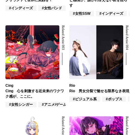
クサウンドで世界に笑顔を！
と感情が、誰かの冴えない夜を照ら
す
#インディーズ
#女性バンド
#パンク
#女性SSW
#インディーズ
Related Artist 003
Related Artist 004
Cing
Rio
Cing 心を刺激する近未来のワクワ
Rio 男女分裂で魅せる限界なき表現
ク感が、ここに。
#ビジュアル系
#ポップス
#
#女性シンガー
#アニメ/ゲーム
#オルタナティブ
Related Artist 005
Related Artist 006