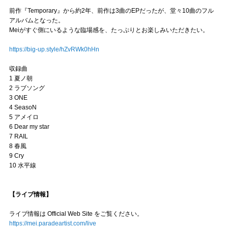
前作『Temporary』から約2年、前作は3曲のEPだったが、堂々10曲のフル
アルバムとなった。
Meiがすぐ側にいるような臨場感を、たっぷりとお楽しみいただきたい。
https://big-up.style/hZvRWk0hHn
収録曲
1 夏ノ朝
2 ラブソング
3 ONE
4 SeasoN
5 アメイロ
6 Dear my star
7 RAIL
8 春風
9 Cry
10 水平線
【ライブ情報】
ライブ情報は Official Web Site をご覧ください。
https://mei.paradeartist.com/live