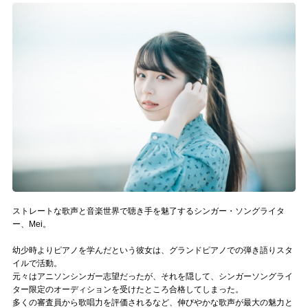
記事リクエスト
ログイン
LINK
muevoクラウドファンディング
muevoコミュニティ
ぶいクラ！by muevo
ぶいコミュ！by muevo
ストレートな歌声と音楽世界で聴き手を魅了するシンガー・ソングライタ
ー、Mei。
ぶいマガ！ by muevo
幼少時よりピアノを学んだという彼女は、グランドピアノでの弾き語りスタ
イルで活動。
元々はアニソンシンガー志望だったが、それを隠して、シンガーソングライ
Follow us
ター限定のオーディションを受けたところ合格してしまった。
多くの審査員から歌唱力を評価されるなど、伸びやかな歌声が最大の魅力と