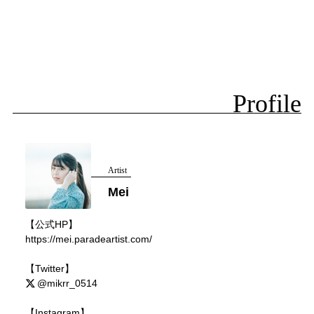
Profile
Artist
Mei
【公式HP】
https://mei.paradeartist.com/
【Twitter】
@mikrr_0514
【Instagram】