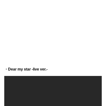
・Dear my star -live ver.-