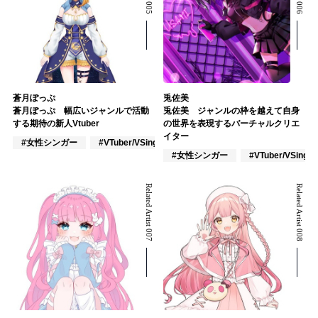
蒼月ぽっぷ
兎佐美
蒼月ぽっぷ 幅広いジャンルで活動
兎佐美 ジャンルの枠を越えて自身
する期待の新人Vtuber
の世界を表現するバーチャルクリエ
イター
#女性シンガー
#VTuber/VSinger
#ポップス
#女性シンガー
#VTuber/VSinger
Related Artist 007
Related Artist 008