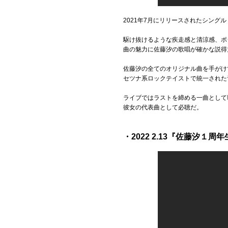
2021年7月にリリースされたシングル「S
駆け抜けるような疾走感と清涼感、ポ
曲の魅力に佐藤汐の歌唱が確かな説得
佐藤汐の全てのオリジナル曲を手がけてい
セツナ系ロックテイストで統一された
ライブではラストを締める一曲として歌
彼女の代表曲として必聴だ。
・2022 2.13『佐藤汐１