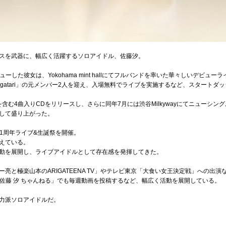
スを武器に、幅広く活躍するソロアイドル、佐藤汐。
ューした彼女は、Yokohama mint hallにてフルバンドを率いた華々しいデビュー
ogatari」の元メンバー2人を迎え、入場無料でライブを実施するなど、スタートダ
on」を含む4曲入りCDをリリースし、さらに同年7月には渋谷Milkywayにてニューシング
して盛り上がった。
ー1周年ライブ&生誕祭を開催。
えている。
動を展開し、ライブアイドルとして存在感を発揮してきた。
亮と極楽山本のARIGATEENA TV」やテレビ東京「大食い女王決定戦」への出
ル「佐藤 汐 ちゃんねる」でも毎週動画を投稿するなど、幅広く活動を展開している。
力派ソロアイドルだ。