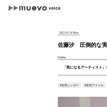
muevo media
記事を検索する
"読者の声を形にする”音楽特化メディア
2022.03.14 Mon
佐藤汐 圧倒的な
Outline
人気ワード
「気になるアーティスト」を紹
MENU
#男性SSW
#ポップス
#女性SSW
#ロック
#男性シンガー
記事一覧
#女性シンガー
#女性アイドル
プレスリリース一覧
会社概要