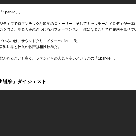
parkle」。
ジティブでロマンチックな歌詞のストーリー、そしてキャッチーなメロディが一体
力を与え、見る人を惹きつけるパフォーマンスと一体になることで存在感を見せて
るのは、サウンドクリエイターのafter all氏。
音楽世界と彼女の歌声は相性抜群だ。
われることも多く、ファンからの人気も高いというこの「Sparkle」。
周年生誕祭』ダイジェスト