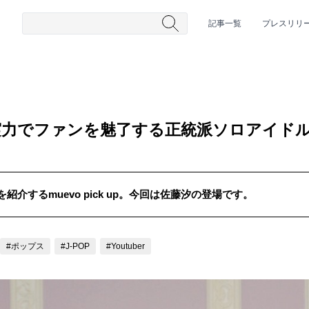
記事一覧
プレスリリ
実力でファンを魅了する正統派ソロアイド
介するmuevo pick up。今回は佐藤汐の登場です。
#HR/HM
#女性シンガー
#ヒップホップ
#男性シンガーグルー
#ポップス
#J-POP
#Youtuber