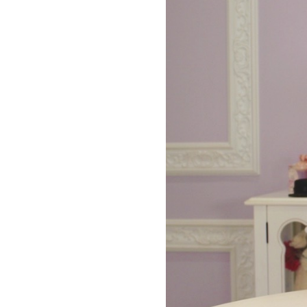
お問い合わせ
記事リクエスト
ログイン
LINK
muevoクラウドファンディング
muevoコミュニティ
ぶいクラ！by muevo
ぶいコミュ！by muevo
ぶいマガ！ by muevo
Follow us