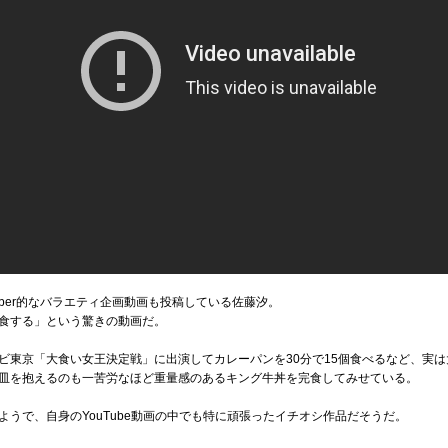
uTuber的なバラエティ企画動画も投稿している佐藤汐。
食する」という驚きの動画だ。
ビ東京「大食い女王決定戦」に出演してカレーパンを30分で15個食べるなど、実
皿を抱えるのも一苦労なほど重量感のあるキング牛丼を完食してみせている。
うで、自身のYouTube動画の中でも特に頑張ったイチオシ作品だそうだ。