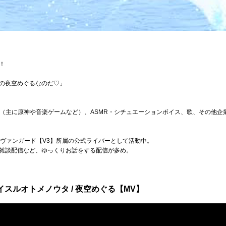
！
rの夜空めぐるなのだ♡」
配信（主に原神や音楽ゲームなど）、ASMR・シチュエーションボイス、歌、その他
ジヴァンガード【V3】所属の公式ライバーとして活動中。
雑談配信など、ゆっくりお話をする配信が多め。
イスルオトメノウタ / 夜空めぐる【MV】