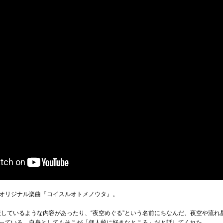
オリジナル楽曲『コイスルオトメノウタ』。
を表しているような内容があったり、“夜空めぐる”という名前にちなんだ、夜空や流
っている。自身としてもそこが「個人的に好きなところ」だと話してくれた。