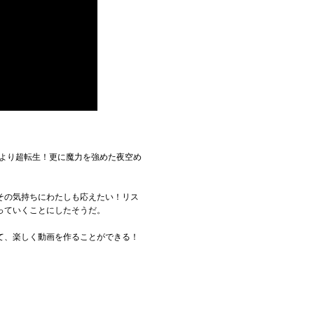
陣より超転生！更に魔力を強めた夜空め
その気持ちにわたしも応えたい！リス
っていくことにしたそうだ。
て、楽しく動画を作ることができる！