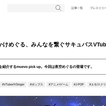
記事一覧
プレスリリ
かけめぐる、みんなを繋ぐサキュバスVTub
介するmuevo pick up。今回は夜空めぐるの登場です。
#HR/HM
#女性シンガー
#ヒップホップ
#男性シンガーグルー
#VTuber/VSinger
#ポップス
#アニメ/ゲーム
#J-POP
#エモ/スク