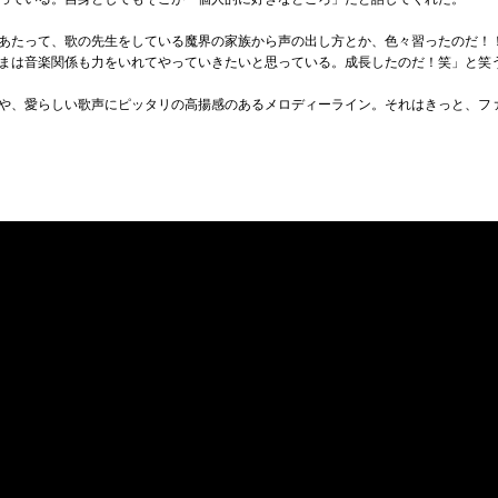
あたって、歌の先生をしている魔界の家族から声の出し方とか、色々習ったのだ！
まは音楽関係も力をいれてやっていきたいと思っている。成長したのだ！笑」と笑
や、愛らしい歌声にピッタリの高揚感のあるメロディーライン。それはきっと、フ