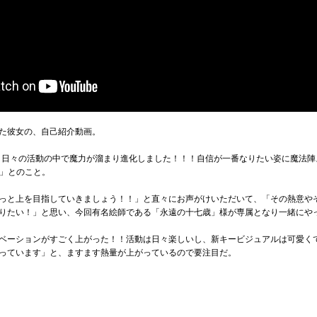
た彼女の、自己紹介動画。
って、日々の活動の中で魔力が溜まり進化しました！！！自信が一番なりたい姿に魔法
る」とのこと。
っと上を目指していきましょう！！」と直々にお声がけいただいて、「その熱意や
りたい！」と思い、今回有名絵師である「永遠の十七歳」様が専属となり一緒にや
ベーションがすごく上がった！！活動は日々楽しいし、新キービジュアルは可愛く
っています」と、ますます熱量が上がっているので要注目だ。