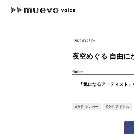
muevo media
記事を検索する
"読者の声を形にする”音楽特化メディア
2022.03.25 Fri
夜空めぐる 自由に
Outline
人気ワード
「気になるアーティスト」を紹
MENU
#男性SSW
#ポップス
#女性SSW
#ロック
#男性シンガー
記事一覧
#女性シンガー
#女性アイドル
プレスリリース一覧
会社概要