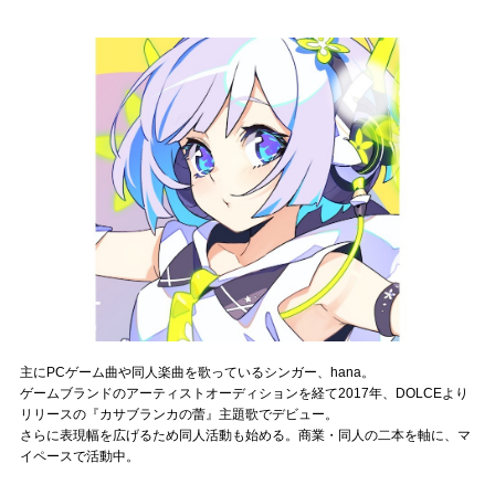
記事リクエスト
ログイン
LINK
muevoクラウドファンディング
muevoコミュニティ
ぶいクラ！by muevo
ぶいコミュ！by muevo
主にPCゲーム曲や同人楽曲を歌っているシンガー、hana。
ぶいマガ！ by muevo
ゲームブランドのアーティストオーディションを経て2017年、DOLCEより
リリースの『カサブランカの蕾』主題歌でデビュー。
さらに表現幅を広げるため同人活動も始める。商業・同人の二本を軸に、マ
Follow us
イペースで活動中。