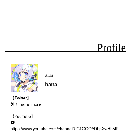
Profile
Artist
hana
【Twitter】
@hana_more
【YouTube】
https://www.youtube.com/channel/UC1GGOADbpXwHb5lP