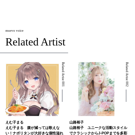
muevo voice
Related Artist
Related Artist 001
Related Artist 002
えむ子まる
山路裕子
えむ子まる 腹が減っては歌えな
山路裕子 ユニークな活動スタイル
い！ナポリタンが大好きな個性溢れ
でクラシックからJ-POPまでを多彩