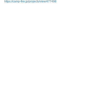
https://camp-fire.jp/projects/view/477498