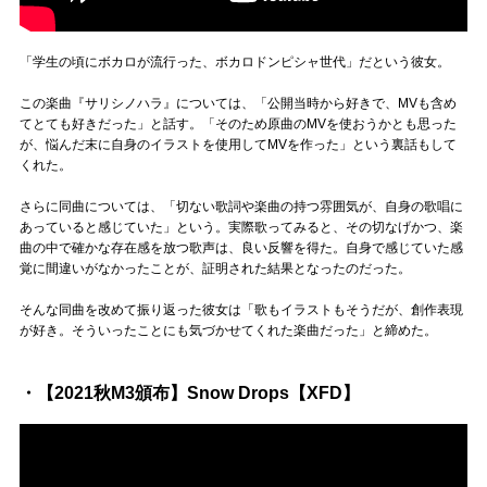
「学生の頃にボカロが流行った、ボカロドンピシャ世代」だという彼女。
この楽曲『サリシノハラ』については、「公開当時から好きで、MVも含め
てとても好きだった」と話す。「そのため原曲のMVを使おうかとも思った
が、悩んだ末に自身のイラストを使用してMVを作った」という裏話もして
くれた。
さらに同曲については、「切ない歌詞や楽曲の持つ雰囲気が、自身の歌唱に
あっていると感じていた」という。実際歌ってみると、その切なげかつ、楽
曲の中で確かな存在感を放つ歌声は、良い反響を得た。自身で感じていた感
覚に間違いがなかったことが、証明された結果となったのだった。
そんな同曲を改めて振り返った彼女は「歌もイラストもそうだが、創作表現
が好き。そういったことにも気づかせてくれた楽曲だった」と締めた。
・【2021秋M3頒布】Snow Drops【XFD】