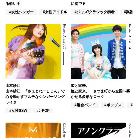
る歌い手
に奏でる
#女性シンガー
#女性アイドル
#ジャズ/クラシック奏者
#アカペラ
#楽器奏
Related Artist 003
Related Artist 004
山本紗江
姫と家来。
山本紗江 「さえとねーしょん」で
姫と家来。 さつま町から全国へ轟
心を動かすマルチなシンガーソング
かせる多彩なロック
ライター
#混合バンド
#ポップス
#J-
#女性SSW
#J-POP
Related Artist 005
Related Artist 006