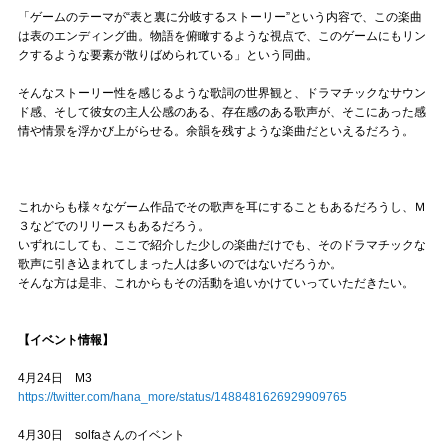
「ゲームのテーマが“表と裏に分岐するストーリー”という内容で、この楽曲
は表のエンディング曲。物語を俯瞰するような視点で、このゲームにもリン
クするような要素が散りばめられている」という同曲。
そんなストーリー性を感じるような歌詞の世界観と、ドラマチックなサウン
ド感、そして彼女の主人公感のある、存在感のある歌声が、そこにあった感
情や情景を浮かび上がらせる。余韻を残すような楽曲だといえるだろう。
これからも様々なゲーム作品でその歌声を耳にすることもあるだろうし、Ｍ
３などでのリリースもあるだろう。
いずれにしても、ここで紹介した少しの楽曲だけでも、そのドラマチックな
歌声に引き込まれてしまった人は多いのではないだろうか。
そんな方は是非、これからもその活動を追いかけていっていただきたい。
【イベント情報】
4月24日 M3
https://twitter.com/hana_more/status/1488481626929909765
4月30日 solfaさんのイベント