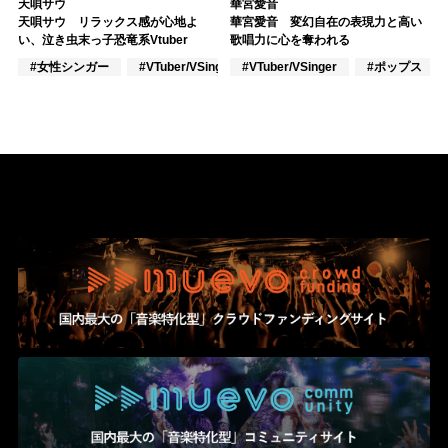
天唄サウ
華宮愛音
天唄サウ リラックス感が心地よ
華宮愛音 変幻自在の表現力と高い
い、泣き虫末っ子恐竜系Vtuber
歌唱力に心を奪われる
#女性シンガー
#VTuber/VSinger
#VTuber/VSinger
#VOCALOID
#ポップス