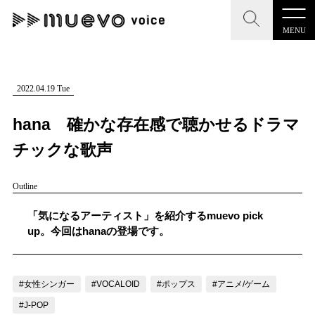
MENU
CLOSE
CLOSE
muevo media
記事を検索する
2022.04.19 Tue
"読者の声を形にする”音楽特化メディア
hana 確かな存在感で聴かせるドラマ
チックな歌声
Outline
MENU
人気ワード
記事一覧
「気になるアーティスト」を紹介するmuevo pick
#男性SSW
#ポップス
#女性SSW
#ロック
up。今回はhanaの登場です。
プレスリリース一覧
#男性シンガー
#HR/HM
#女性シンガー
会社概要
#ヒップホップ
#男性シンガーグループ
#R&B/ソウル
#女性シンガー
#VOCALOID
#ポップス
#アニメ/ゲーム
お問い合わせ
#J-POP