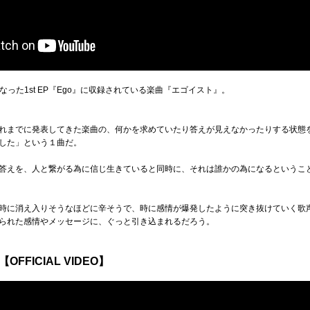
となった1st EP『Ego』に収録されている楽曲『エゴイスト』。
れまでに発表してきた楽曲の、何かを求めていたり答えが見えなかったりする状態
した」という１曲だ。
答えを、人と繋がる為に信じ生きていると同時に、それは誰かの為になるというこ
時に消え入りそうなほどに辛そうで、時に感情が爆発したように突き抜けていく歌
られた感情やメッセージに、ぐっと引き込まれるだろう。
FFICIAL VIDEO】