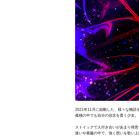
お問い合わせ
記事リクエスト
ログイン
LINK
muevoクラウドファンディング
muevoコミュニティ
ぶいクラ！by muevo
ぶいコミュ！by muevo
2021年11月に始動した、様々な物語
孤独の中でも自分の信念を貫く少女。
ぶいマガ！ by muevo
ストイックで人付き合いがあまり得意
迷いや葛藤の中で、強く想いを歌い上
Follow us