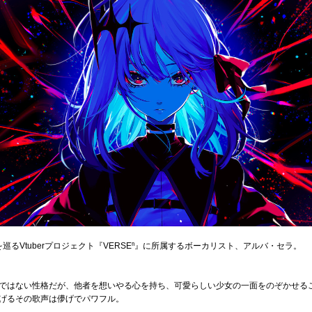
を巡るVtuberプロジェクト『VERSEⁿ』に所属するボーカリスト、アルバ・セラ。
ではない性格だが、他者を想いやる心を持ち、可愛らしい少女の一面をのぞかせる
げるその歌声は儚げでパワフル。