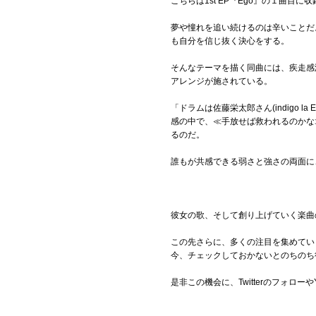
こちらは1st EP『Ego』の１曲目に
夢や憧れを追い続けるのは辛いことだ
も自分を信じ抜く決心をする。
そんなテーマを描く同曲には、疾走感
アレンジが施されている。
「ドラムは佐藤栄太郎さん(indigo
感の中で、≪手放せば救われるのかな
るのだ。
誰もが共感できる弱さと強さの両面に
彼女の歌、そして創り上げていく楽曲
この先さらに、多くの注目を集めてい
今、チェックしておかないとのちのち
是非この機会に、Twitterのフォロ