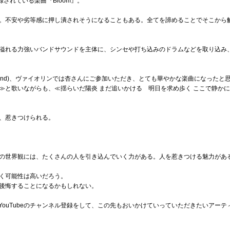
収録されている楽曲『Bloom』。
。不安や劣等感に押し潰されそうになることもある。全てを諦めることでそこから
溢れる力強いバンドサウンドを主体に、シンセや打ち込みのドラムなどを取り込み
 la End)、ヴァイオリンでは杏さんにご参加いただき、とても華やかな楽曲になっ
≫と歌いながらも、≪揺らいだ陽炎 まだ追いかける 明日を求め歩く ここで静か
、惹きつけられる。
の世界観には、たくさんの人を引き込んでいく力がある。人を惹きつける魅力があ
く可能性は高いだろう。
後悔することになるかもしれない。
ーやYouTubeのチャンネル登録をして、この先もおいかけていっていただきたいアー