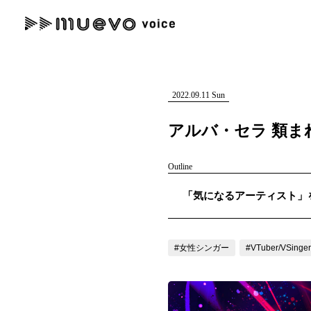
muevo media
記事を検索する
"読者の声を形にする”音楽特化メディア
2022.09.11 Sun
アルバ・セラ 類
Outline
人気ワード
「気になるアーティスト」を紹
MENU
#男性SSW
#ポップス
#女性SSW
#ロック
#男性シンガー
記事一覧
#女性シンガー
#VTuber/VSinger
プレスリリース一覧
会社概要