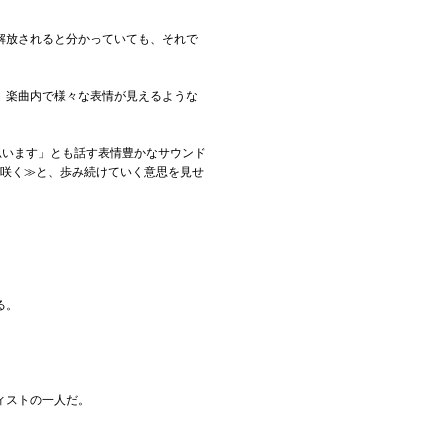
解放されると分かっていても、それで
、楽曲内で様々な表情が見えるような
たと思います」とも話す表情豊かなサウンド
に咲く≫と、歩み続けていく意思を見せ
る。
ティストの一人だ。