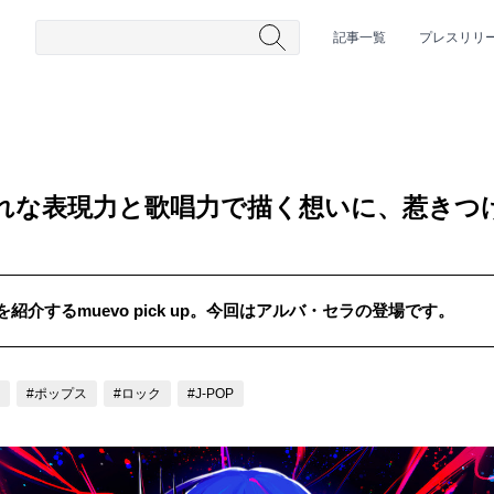
記事一覧
プレスリリ
まれな表現力と歌唱力で描く想いに、惹きつ
介するmuevo pick up。今回はアルバ・セラの登場です。
#HR/HM
#女性シンガー
#ヒップホップ
#男性シンガーグルー
#ポップス
#ロック
#J-POP