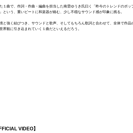
た１曲で、作詞・作曲・編曲を担当した南雲ゆうき氏曰く「昨今のトレンドのポッ
」という、重いビートに和楽器が絡む、少し不穏なサウンド感が印象に残る。
情と強く結びつき、サウンドと歌声、そしてもちろん歌詞と合わせて、全体で作品
世界観に引き込まれていく１曲だといえるだろう。
ICIAL VIDEO】