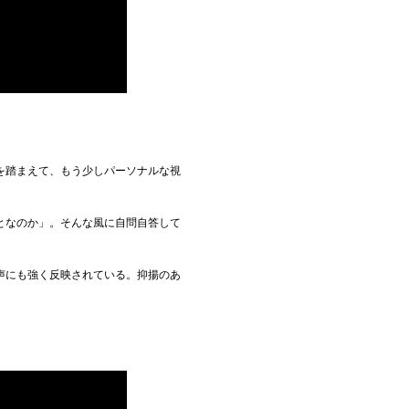
を踏まえて、もう少しパーソナルな視
となのか」。そんな風に自問自答して
声にも強く反映されている。抑揚のあ