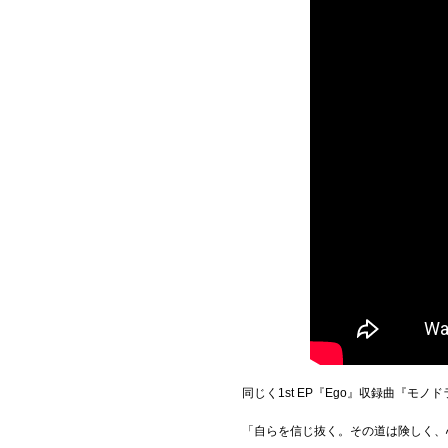
同じく1st EP『Ego』収録曲『モノ
「自らを信じ抜く。その道は険しく、