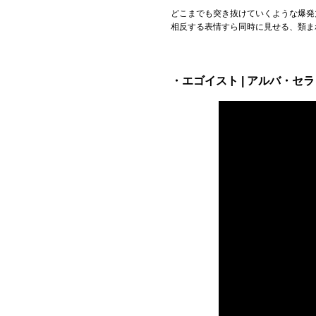
どこまでも突き抜けていくような爆発
Official SNS
相反する表情すら同時に見せる、類ま
・エゴイスト | アルバ・セラ【O