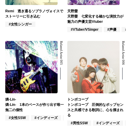
Remi 透き通るソプラノヴォイスで
天野螢
ストーリーに引き込む
天野螢 七変化する確かな演技力が
魅力の声優文芸Vtuber
#女性シンガー
#VTuber/VSinger
#声優
#
Related Artist 005
Related Artist 006
燐-Lin-
トンボコープ
燐-Lin- 1本のベースが作り出す唯一
トンボコープ 圧倒的なポップセン
無二の個性
スと共感できる歌詞に、心を掴まれ
る
#女性SSW
#インディーズ
#インスト
#男性SSW
#インディーズ