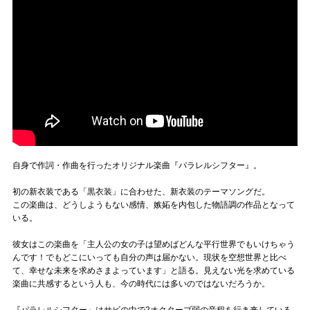
自身で作詞・作曲を行ったオリジナル楽曲『パラレルシフター』。
初の新衣装である「黒衣装」に合わせた、新衣装のテーマソングだ。
この楽曲は、どうしようもない感情、嫉妬を内包した物語調の作品となって
いる。
彼女はこの楽曲を「主人公の女の子は望めばどんな平行世界でもいけちゃう
んです！でもどこにいっても自分の声は届かない。現状を空想世界と比べ
て、幸せな未来を求めさまよっています」と語る。見えない光を求めている
楽曲に共感するという人も、今の時代には多いのではないだろうか。
『パラレルシフター』はサビの中で2オクターブ弱の音程を行き来している