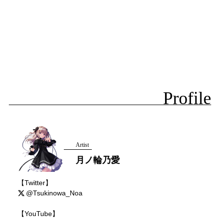
Profile
Artist
月ノ輪乃愛
【Twitter】
@Tsukinowa_Noa
【YouTube】