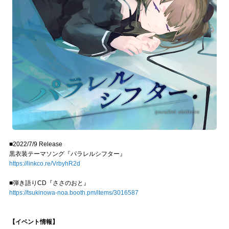
■2022/7/9 Release
黒衣装テーマソング『パラレルシフター』
https://linkco.re/VrbyhR2d
■弾き語りCD『ささのおと』
https://tsukinowa-noa.booth.pm/items/3016587
【イベント情報】