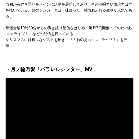
当初から弾き語りをメインに活動を展開しており、その歌唱力や表現力は群
を抜いている。他のシンガーとは一味違った、感情あふれる生歌が人気であ
る。
毎週金曜19時30分からの弾き語り配信をはじめ、毎月7日開催の『のわのあ
mini ライブ！』などの配信を行っている。
クリスマスには様々なゲストを招き、『のわのあ special ライブ！』を開
催。
・月ノ輪乃愛「パラレルシフター」MV