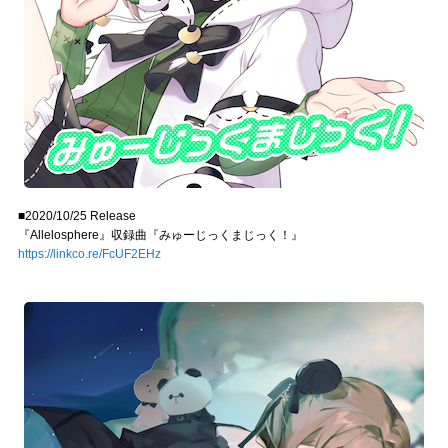
■2020/10/25 Release
『Allelosphere』収録曲『みゅーじっくまじっく！』
https://linkco.re/FcUF2EHz