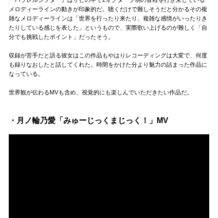
メロディーラインの動きが印象的だ。聴くだけで難しそうだと分かるその複
雑なメロディーラインは「世界を行ったり来たり、複雑な感情がいったりき
たりしている感じを表した」というもので、実際歌い上げるのが難しく「自
分でも挑戦したポイント」だったそう。
収録が苦手だと語る彼女はこの作品もやはりレコーディングは大変で、何度
も録りなおしたと話してくれた。時間をかけた分より魅力の詰まった作品に
なっている。
世界観が伝わるMVも含め、視覚的にも楽しんでいただきたい作品だ。
・月ノ輪乃愛「みゅーじっくまじっく！」MV