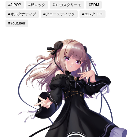
#J-POP
#邦ロック
#エモ/スクリーモ
#EDM
記事リクエスト
#オルタナティブ
#アコースティック
#エレクトロ
ログイン
#Youtuber
LINK
muevoクラウドファンディング
muevoコミュニティ
ぶいクラ！by muevo
ぶいコミュ！by muevo
ぶいマガ！ by muevo
Follow us