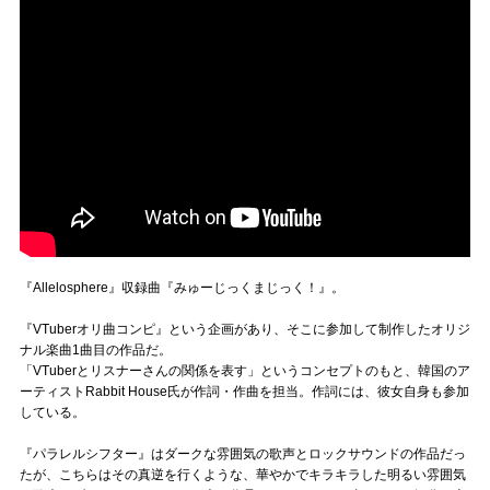
『Allelosphere』収録曲『みゅーじっくまじっく！』。
『VTuberオリ曲コンピ』という企画があり、そこに参加して制作したオリジ
ナル楽曲1曲目の作品だ。
「VTuberとリスナーさんの関係を表す」というコンセプトのもと、韓国のア
ーティストRabbit House氏が作詞・作曲を担当。作詞には、彼女自身も参加
している。
『パラレルシフター』はダークな雰囲気の歌声とロックサウンドの作品だっ
たが、こちらはその真逆を行くような、華やかでキラキラした明るい雰囲気