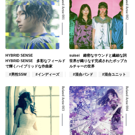
Related Artist 001
Related Artist 002
HYBRID SENSE
suisei 緻密なサウンドと繊細な詞
HYBRID SENSE 多彩なフィールド
世界が織りなす完成されたポップカ
で輝くハイブリッドな作曲家
ルチャーの世界
#男性SSW
#インディーズ
#男性アイドル
#混合バンド
#混合ユニット
Related Artist 003
Related Artist 004