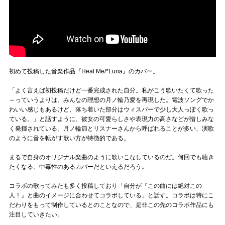
初めて投稿した音楽作品『Heal Me/*Luna』のカバー。
「よく言えば初投稿だけど一番完成された自分。私がこう歌いたくて歌った
～っていうよりは、みんなの理想の月ノ輪乃愛を再現した。電波ソングでか
わいい感じもあるけど、落ち着いた部分はウィスパーで少し大人っぽく歌っ
ている。」と話すように、彼女の可愛らしさや表現力の高さなどが惜しみな
く発揮されている。月ノ輪節とリスナーさんから呼ばれることが多い、演歌
のように音を転がす歌い方が特徴的である。
まるで自身のオリジナル楽曲のように歌いこなしているのだ。何回でも聴き
たくなる、中毒性のあるカバーだといえるだろう。
コラボの歌ってみたも多く投稿しており「自分が『この曲には絶対この
人！』と曲のイメージに合わせてコラボしている」と話す。コラボは特にこ
だわりをもって制作しているとのことなので、是非この先のコラボ作品にも
注目していきたい。