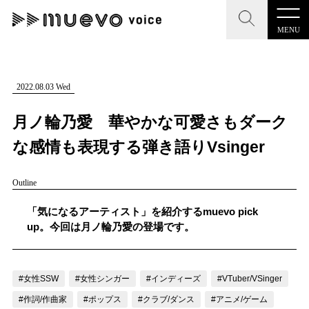
MENU
CLOSE
CLOSE
muevo media
記事を検索する
2022.08.03 Wed
"読者の声を形にする”音楽特化メディア
月ノ輪乃愛 華やかな可愛さもダーク
な感情も表現する弾き語りVsinger
Outline
MENU
人気ワード
記事一覧
「気になるアーティスト」を紹介するmuevo pick
#男性SSW
#ポップス
#女性SSW
#ロック
up。今回は月ノ輪乃愛の登場です。
プレスリリース一覧
#男性シンガー
#HR/HM
#女性シンガー
会社概要
#ヒップホップ
#男性シンガーグループ
#R&B/ソウル
#女性SSW
#女性シンガー
#インディーズ
#VTuber/VSinger
お問い合わせ
#作詞/作曲家
#ポップス
#クラブ/ダンス
#アニメ/ゲーム