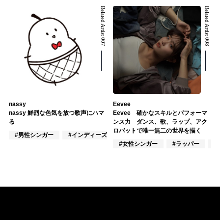
Related Artist 007
Related Artist 008
nassy
Eevee
nassy 鮮烈な色気を放つ歌声にハマ
Eevee 確かなスキルとパフォーマ
る
ンス力 ダンス、歌、ラップ、アク
ロバットで唯一無二の世界を描く
#男性シンガー
#インディーズ
#ラッパー
#女性シンガー
#ラッパー
#