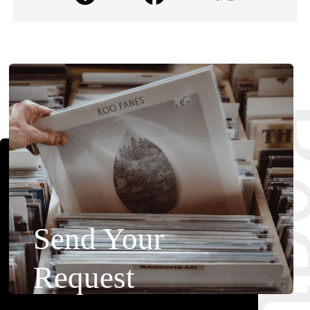
Requ
Send Your
Request