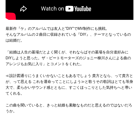
最新作『ケ』のアルバムでは友人と”DIY”でMV制作にも挑戦。
そんなアルバムの２曲目に収録されている『DIY』、テーマとなっているの
は結婚だ。
「結婚は人生の墓場だとよく聞くが、それならばその墓場を自分達好みに
DIYしようと思った。ザ・ビートモーターズのジョニー柳川さんによる曲の
アレンジもお気に入り」とコメントをくれた。
≪設計図通りにうまくいかないこともあるでしょう 貴方となら、って貴方と
が、って思える これを運命ってことにしよう≫と歌うその歌詞はとても等身
大で、柔らかいサウンド感とともに、すごくほっこりとした気持ちへと導い
てくれる。
この曲を聞いていると、きっと結婚も素敵なものだと思えるのではないだろ
うか。