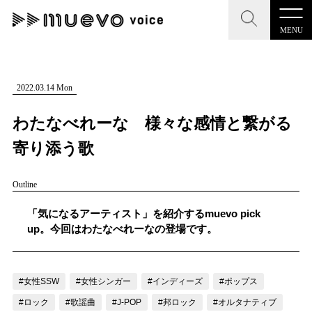
MENU
CLOSE
CLOSE
muevo media
記事を検索する
2022.03.14 Mon
"読者の声を形にする”音楽特化メディア
わたなべれーな 様々な感情と繋がる
寄り添う歌
Outline
MENU
人気ワード
記事一覧
「気になるアーティスト」を紹介するmuevo pick
#男性SSW
#ポップス
#女性SSW
#ロック
up。今回はわたなべれーなの登場です。
プレスリリース一覧
#男性シンガー
#HR/HM
#女性シンガー
会社概要
#ヒップホップ
#男性シンガーグループ
#R&B/ソウル
#女性SSW
#女性シンガー
#インディーズ
#ポップス
お問い合わせ
#ロック
#歌謡曲
#J-POP
#邦ロック
#オルタナティブ