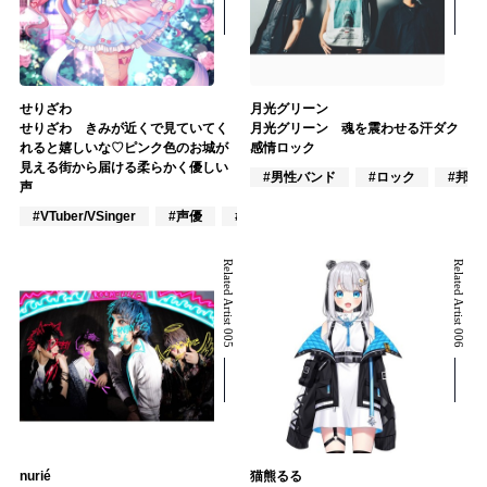
せりざわ
月光グリーン
せりざわ きみが近くで見ていてく
月光グリーン 魂を震わせる汗ダク
れると嬉しいな♡ピンク色のお城が
感情ロック
見える街から届ける柔らかく優しい
#男性バンド
#ロック
#邦ロ
声
#VTuber/VSinger
#声優
#アニメ/ゲーム
Related Artist 005
Related Artist 006
nurié
猫熊るる