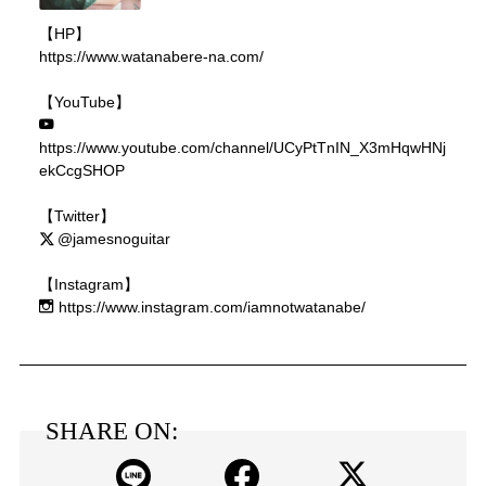
【HP】
https://www.watanabere-na.com/
【YouTube】
https://www.youtube.com/channel/UCyPtTnIN_X3mHqwHNj
ekCcgSHOP
【Twitter】
@jamesnoguitar
【Instagram】
https://www.instagram.com/iamnotwatanabe/
SHARE ON: