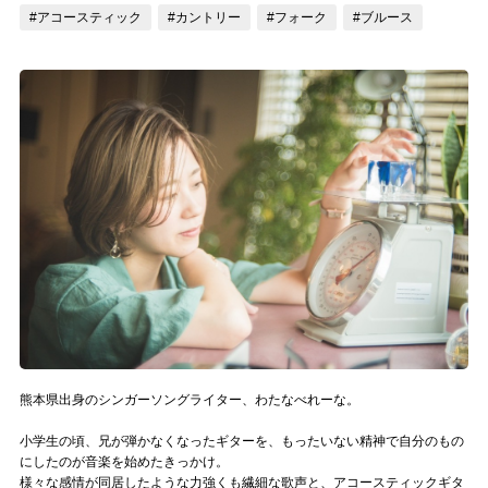
#アコースティック
#カントリー
#フォーク
#ブルース
記事リクエスト
ログイン
LINK
muevoクラウドファンディング
muevoコミュニティ
ぶいクラ！by muevo
ぶいコミュ！by muevo
ぶいマガ！ by muevo
熊本県出身のシンガーソングライター、わたなべれーな。
小学生の頃、兄が弾かなくなったギターを、もったいない精神で自分のもの
Follow us
にしたのが音楽を始めたきっかけ。
様々な感情が同居したような力強くも繊細な歌声と、アコースティックギタ