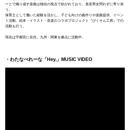
Official SNS
ーとで織り成す楽曲は独自の視点で紡がれており、老若男女問わずに寄り添
う。
保育士として働いた経験を活かし、子ども向けの曲作りや楽曲提供、イベン
ト活動、絵本・イラスト・音楽のコラボプロジェクト『ぴくそん工房』での
活動も行う。
現在は宇都宮に在住。九州・関東を拠点に活動中。
・わたなべれーな「Hey,」MUSIC VIDEO