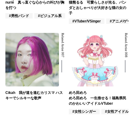
nurié 真っ直ぐな心からの叫びが胸
猫熊るる 可愛らしさが光る、パン
を打つ
ダとおしゃべりが大好きな猫の女の
子
#男性バンド
#ビジュアル系
#ロック
#VTuber/VSinger
#アニメ/ゲー
Related Artist 007
Related Artist 008
Cikah 我が道を進むカリスマ ハス
めろ田めろ
キーでシルキーな歌声
めろ田めろ 一生推せる！福島県民
のかわいいアイドルVTuber
#女性シンガー
#女性アイドル