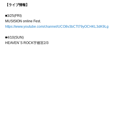
【ライブ情報】
■3/25(FRI)
MUSISION online Fest.
https://www.youtube.com/channel/UCO8v3bCTt79yOCHKL3dK9Lg
■4/10(SUN)
HEAVEN`S ROCK宇都宮2/3