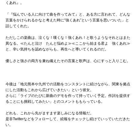
くあれ』。
「『悩んでいる人に向けて曲を作ってみて』と、ある方に言われて、どんな
言葉をかけられるかなと考えた時に“強くあれ”という言葉を思いついた」と
話してくれた。
ただしこの楽曲は、泣くな！嘆くな！強くあれ！と歌うようなそれとはまた
異なる。≪たんと泣け たんと悩めよ≫≪ここから始まる君よ 強くあれ≫
と、辛い気持ちを認めながらも、再生へと導いてくれるのだ。
優しさと強さの両方を兼ね備えたその言葉と歌声は、心にすっと入りこむ。
今後は「地元熊本や九州での活動をコンスタントに続けながら、関東を拠点
にした活動もこれから広げていきたい」という彼女。
さらに「ライブのたびに新曲のデモを作って持っていく予定。作詞を提供す
ることにも挑戦してみたい」とのコメントももらっている。
どれも、これから先がますます楽しみになる情報だ。
是非Twitterなどをフォローして、続報をチェックし続けていっていただきた
い。