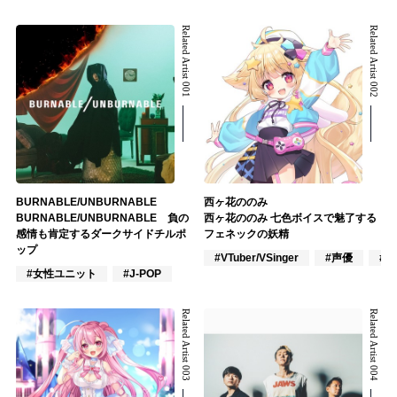
Related Artist 001
Related Artist 002
BURNABLE/UNBURNABLE
西ヶ花ののみ
BURNABLE/UNBURNABLE 負の
西ヶ花ののみ 七色ボイスで魅了する
感情も肯定するダークサイドチルポ
フェネックの妖精
ップ
#VTuber/VSinger
#声優
#
#女性ユニット
#J-POP
Related Artist 003
Related Artist 004