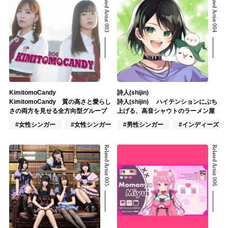
Related Artist 003
Related Artist 004
KimitomoCandy
詩人(shijin)
KimitomoCandy 質の高さと愛らし
詩人(shijin) ハイテンションにぶち
さの両方を見せる全方向型グループ
上げる、高音シャウトのラーメン屋
#女性シンガー
#女性シンガーグループ
#男性シンガー
#インディーズ
#インディーズ
Related Artist 005
Related Artist 006