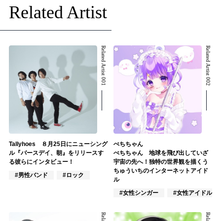
Related Artist
Related Artist 001
Related Artist 002
Tallyhoes ８月25日にニューシング
ぺちちゃん
ル『バースデイ、朝』をリリースす
ぺちちゃん 地球を飛び出していざ
る彼らにインタビュー！
宇宙の先へ！独特の世界観を描くう
ちゅういちのインターネットアイド
#男性バンド
#ロック
ル
#女性シンガー
#女性アイドル