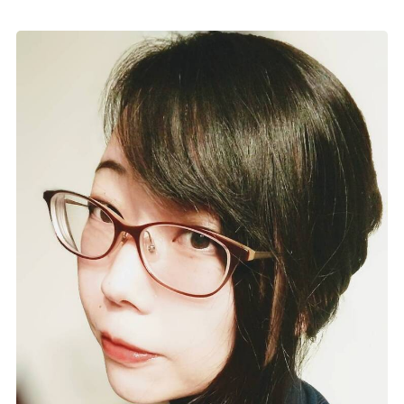
記事リクエスト
ログイン
LINK
muevoクラウドファンディング
muevoコミュニティ
ぶいクラ！by muevo
ぶいコミュ！by muevo
ぶいマガ！ by muevo
Follow us