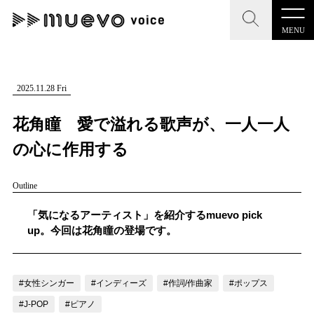
MENU
CLOSE
CLOSE
muevo media
記事を検索する
2025.11.28 Fri
"読者の声を形にする”音楽特化メディア
花角瞳 愛で溢れる歌声が、一人一人
の心に作用する
Outline
MENU
人気ワード
記事一覧
「気になるアーティスト」を紹介するmuevo pick
#男性SSW
#ポップス
#女性SSW
#ロック
up。今回は花角瞳の登場です。
プレスリリース一覧
#男性シンガー
#HR/HM
#女性シンガー
会社概要
#ヒップホップ
#男性シンガーグループ
#R&B/ソウル
#女性シンガー
#インディーズ
#作詞/作曲家
#ポップス
お問い合わせ
#J-POP
#ピアノ