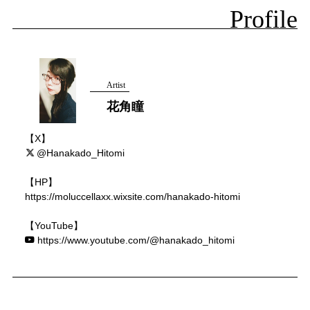
Profile
Artist
花角瞳
【X】
@Hanakado_Hitomi
【HP】
https://moluccellaxx.wixsite.com/hanakado-hitomi
【YouTube】
https://www.youtube.com/@hanakado_hitomi