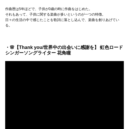
作曲歴は5年ほどで、子供が0歳の時に作曲をはじめた。
それもあって、子供に関する楽曲が多いというのが一つの特徴。
日々の生活の中で感じたことを歌詞に落とし込んで、楽曲を創りあげてい
る。
・🌸【Thank you/世界中の出会いに感謝を】 虹色ロード
シンガーソングライター 花角瞳