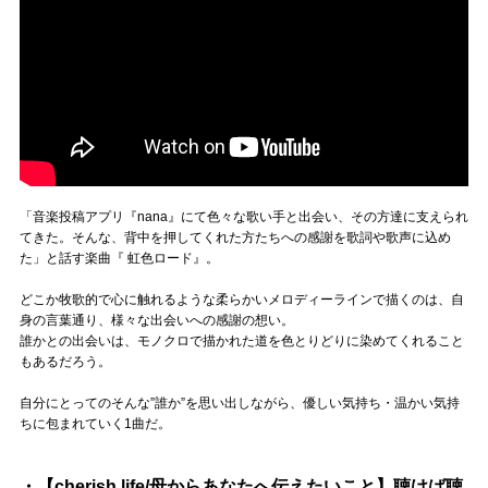
「音楽投稿アプリ『nana』にて色々な歌い手と出会い、その方達に支えられ
てきた。そんな、背中を押してくれた方たちへの感謝を歌詞や歌声に込め
た」と話す楽曲『 虹色ロード』。
どこか牧歌的で心に触れるような柔らかいメロディーラインで描くのは、自
身の言葉通り、様々な出会いへの感謝の想い。
誰かとの出会いは、モノクロで描かれた道を色とりどりに染めてくれること
もあるだろう。
自分にとってのそんな”誰か”を思い出しながら、優しい気持ち・温かい気持
ちに包まれていく1曲だ。
・【cherish life/母からあなたへ伝えたいこと】聴けば聴