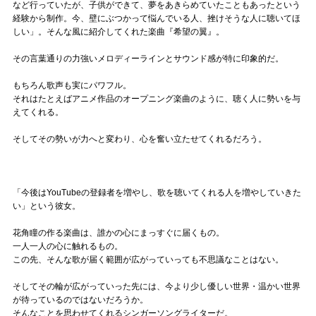
など行っていたが、子供ができて、夢をあきらめていたこともあったという
経験から制作。今、壁にぶつかって悩んでいる人、挫けそうな人に聴いてほ
しい」。そんな風に紹介してくれた楽曲『希望の翼』。
その言葉通りの力強いメロディーラインとサウンド感が特に印象的だ。
もちろん歌声も実にパワフル。
それはたとえばアニメ作品のオープニング楽曲のように、聴く人に勢いを与
えてくれる。
そしてその勢いが力へと変わり、心を奮い立たせてくれるだろう。
「今後はYouTubeの登録者を増やし、歌を聴いてくれる人を増やしていきた
い」という彼女。
花角瞳の作る楽曲は、誰かの心にまっすぐに届くもの。
一人一人の心に触れるもの。
この先、そんな歌が届く範囲が広がっていっても不思議なことはない。
そしてその輪が広がっていった先には、今より少し優しい世界・温かい世界
が待っているのではないだろうか。
そんなことを思わせてくれるシンガーソングライターだ。