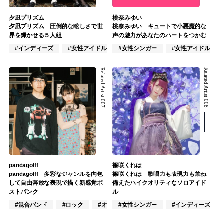
夕凪プリズム
桃奈みゆい
夕凪プリズム 圧倒的な眩しさで世
桃奈みゆい キュートで小悪魔的な
界を輝かせる５人組
声の魅力があなたのハートをつかむ
#インディーズ
#女性アイドル
#女性シンガー
#女性ユニット
#女性アイドル
Related Artist 007
Related Artist 008
pandagolff
篠咲くれは
pandagolff 多彩なジャンルを内包
篠咲くれは 歌唱力も表現力も兼ね
して自由奔放な表現で描く新感覚ポ
備えたハイクオリティなソロアイド
ストパンク
ル
#混合バンド
#ロック
#オルタナティブ
#女性シンガー
#インディーズ