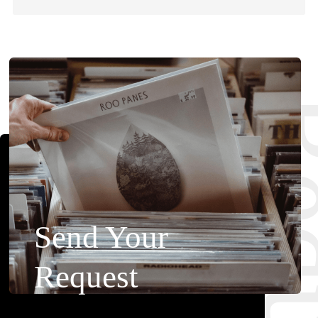
Requ
Send Your
Request