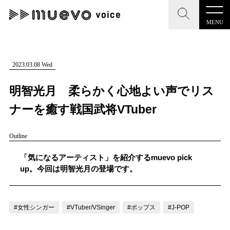
MENU
CLOSE
CLOSE
muevo media
記事を検索する
2023.03.08 Wed
"読者の声を形にする”音楽特化メディア
明智光月 柔らかく心地よい声でリス
ナーを癒す戦国武将VTuber
Outline
MENU
人気ワード
記事一覧
「気になるアーティスト」を紹介するmuevo pick
#男性SSW
#ポップス
#女性SSW
#ロック
up。今回は明智光月の登場です。
プレスリリース一覧
#男性シンガー
#HR/HM
#女性シンガー
会社概要
#ヒップホップ
#男性シンガーグループ
#R&B/ソウル
#女性シンガー
#VTuber/VSinger
#ポップス
#J-POP
お問い合わせ