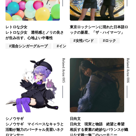
レトロな少女
東京ロックシーンに現れた日本語ロ
レトロな少女 透明感とノリの良さ
ックの新星、「ザ・ハイマーツ」
が生み出す、心地よい中毒性
#女性バンド
#ロック
#混合シンガーグループ
#インディーズ
#混合バンド
Related Artist 005
Related Artist 006
シノウサギ
日向文
シノウサギ マイペースなキャラと
日向文 現実と物語 絶望と希望
活動が魅力のバーチャル見習いネク
相反する要素の絶妙なバランスが織
ロマンサー
りなす唯一無二のハーモニー