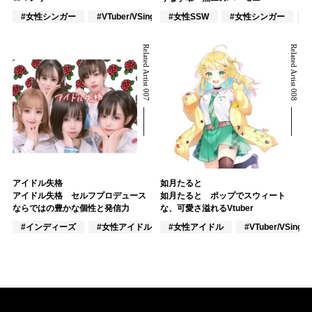
#女性シンガー
#VTuber/VSinger
#女性SSW
#ポップス
#女性シンガー
Related Artist 007
Related Artist 008
アイドル失格
如月たると
アイドル失格 セルフプロデュース
如月たると ポップでスウィート
ならではの豊かな個性と発信力
な、可愛さ溢れるVtuber
#インディーズ
#女性アイドル
#女性アイドル
#混合アイドル
#VTuber/VSinger