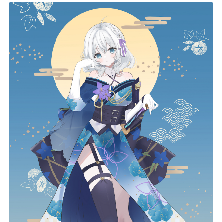
記事リクエスト
ログイン
LINK
muevoクラウドファンディング
muevoコミュニティ
ぶいクラ！by muevo
ぶいコミュ！by muevo
ぶいマガ！ by muevo
Follow us