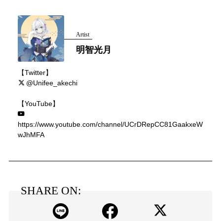
Artist
明智光月
【Twitter】
@Unifee_akechi
【YouTube】
https://www.youtube.com/channel/UCrDRepCC81GaakxeW
wJhMFA
SHARE ON: