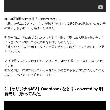
mona(夏川椎菜)の楽曲「#超絶かわいい」。
「君の3分私にください」という歌詞で始まり、2分59秒の楽曲の中に女の子
の愛らしさがギュッと詰まった楽曲だ。
明智光月は、見に来てくれた方に対して、聞いて楽しめる楽曲を歌いたいと
いう思いでこの歌ってみた動画を制作したのだそう。
「儚さやウィスパーボイスなどの声質を活かして歌うことを意識した」と教
えてくれた。
より可愛らしさをを伝えられるようにと、MVも可愛いテイストに統一され
ている。
明智光月は、映像に映っている自身のアホ毛と太ももがお気に入りとのこと
なので、ぜひそこにも注目してほしい。
2.【オリジナルMV】Overdose / なとり - covered by 明
智光月【歌ってみた】