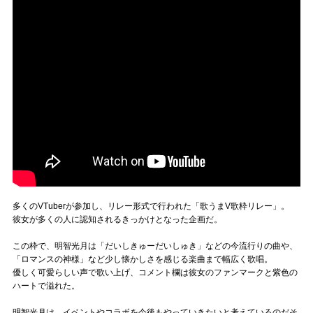
多くのVTuberが参加し、リレー形式で行われた「歌うまV歌枠リレー」。
彼女が多くの人に認知されるきっかけとなった企画だ。
この枠で、明智光月は「だいしきゅーだいしゅき」などの今流行りの曲や、
「ロマンスの神様」など少し懐かしさを感じる楽曲まで幅広く歌唱。
優しく可愛らしい声で歌い上げ、コメント欄は彼女のファンマークと紫色の
ハートで溢れた。
明智光月は、イベントやコラボを今後もやっていきたいと考えているのだそ