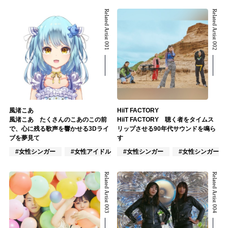
Related Artist 001
Related Artist 002
風渚こあ
HiiT FACTORY
風渚こあ たくさんのこあのこの前
HiiT FACTORY 聴く者をタイムス
で、心に残る歌声を響かせる3Dライ
リップさせる90年代サウンドを鳴ら
ブを夢見て
す
#女性シンガー
#女性アイドル
#女性シンガー
#VTuber/VSinger
#女性シンガーグ
Related Artist 003
Related Artist 004