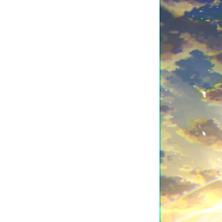
お問い合わせ
記事リクエスト
ログイン
LINK
muevoクラウドファンディング
muevoコミュニティ
ぶいクラ！by muevo
ぶいコミュ！by muevo
ぶいマガ！ by muevo
Follow us