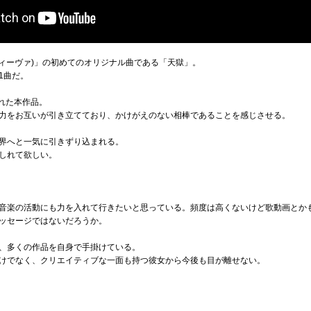
.a.(ディーヴァ)」の初めてのオリジナル曲である「天獄」。
1曲だ。
表された本作品。
力をお互いが引き立てており、かけがえのない相棒であることを感じさせる。
界へと一気に引きずり込まれる。
しれて欲しい。
音楽の活動にも力を入れて行きたいと思っている。頻度は高くないけど歌動画とか
ッセージではないだろうか。
、多くの作品を自身で手掛けている。
けでなく、クリエイティブな一面も持つ彼女から今後も目が離せない。