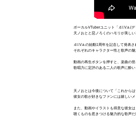
ボーカルVTuberユニット「.d.I.V
天ノおとと惡ノろくのハモリが美しい
.d.I.V.a.の始動1周年を記念して発
それぞれのキャラクター性と歌声の魅
動画の再生ボタンを押すと、楽曲の世
歌唱力に定評のある二人の歌声に酔い
天ノおとは今後について「これからは
彼女の歌が好きなファンには嬉しいメ
また、動画やイラストも得意な彼女は
聴くものを惹きつける魅力的な歌声だ