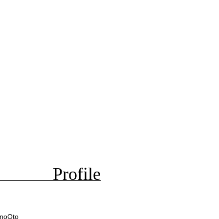
Profile
anoOto