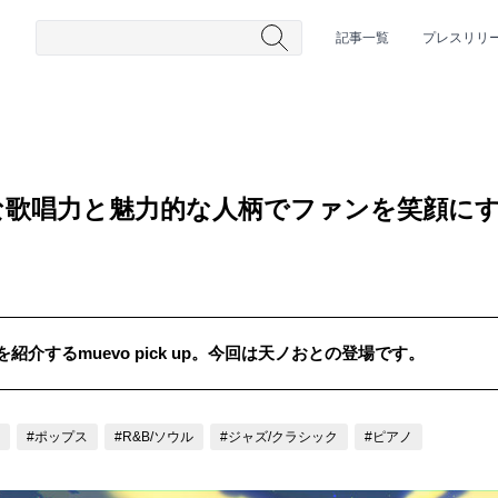
記事一覧
プレスリリ
な歌唱力と魅力的な人柄でファンを笑顔に
介するmuevo pick up。今回は天ノおとの登場です。
#HR/HM
#女性シンガー
#ヒップホップ
#男性シンガーグルー
#ポップス
#R&B/ソウル
#ジャズ/クラシック
#ピアノ