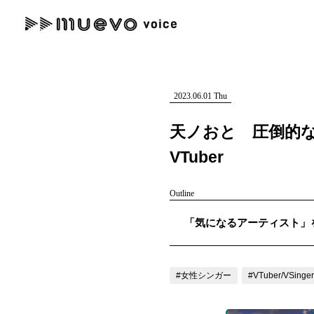
muevo media
記事を検索する
"読者の声を形にする”音楽特化メディア
2023.06.01 Thu
天ノおと 圧倒的
VTuber
人気ワード
Outline
MENU
「気になるアーティスト」を紹
#男性SSW
#ポップス
#女性SSW
#ロック
#男性シンガー
記事一覧
プレスリリース一覧
#女性シンガー
#VTuber/VSinger
会社概要