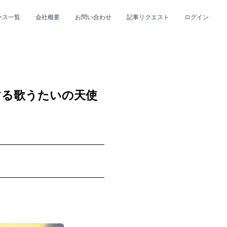
ース一覧
会社概要
お問い合わせ
記事リクエスト
ログイン
CLOSE
CLOSE
する歌うたいの天使
プ
#R&B/ソウル