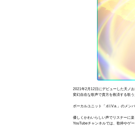
Official SNS
2021年2月12日にデビューした天ノ
変幻自在な歌声で貴方を救済する歌うた
ボーカルユニット「.d.I.V.a.」
優しくかわいらしい声でリスナーに楽
YouTubeチャンネルでは、歌枠や