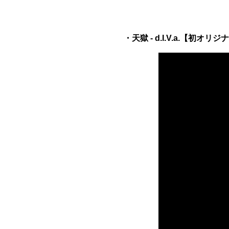
・天獄 - d.I.V.a.【初オリジ