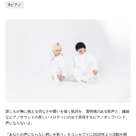
#ピアノ
記事リクエスト
ログイン
LINK
muevoクラウドファンディング
muevoコミュニティ
ぶいクラ！by muevo
ぶいコミュ！by muevo
ぶいマガ！ by muevo
誰しもが胸に抱える切なさや憂いを描く歌詞を、透明感のある歌声と、繊細
なピアノサウンドの美しいメロディにのせて表現するピアノポップバンド、
声にならないよ。
Follow us
『あなたの声にならない想いを歌う』をコンセプトに2020年より活動を開