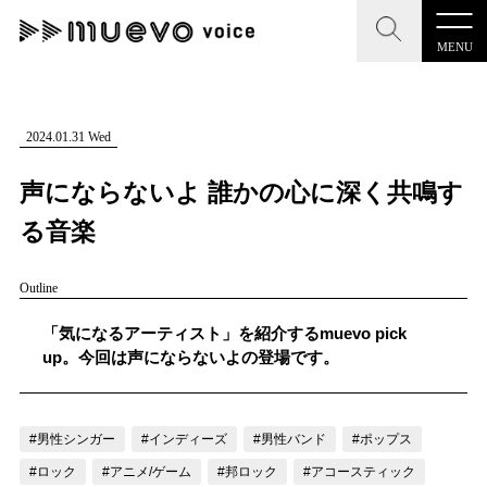
MENU
CLOSE
CLOSE
muevo media
記事を検索する
2024.01.31 Wed
"読者の声を形にする”音楽特化メディア
声にならないよ 誰かの心に深く共鳴す
る音楽
Outline
MENU
人気ワード
記事一覧
「気になるアーティスト」を紹介するmuevo pick
#男性SSW
#ポップス
#女性SSW
#ロック
up。今回は声にならないよの登場です。
プレスリリース一覧
#男性シンガー
#HR/HM
#女性シンガー
会社概要
#ヒップホップ
#男性シンガーグループ
#R&B/ソウル
#男性シンガー
#インディーズ
#男性バンド
#ポップス
お問い合わせ
#ロック
#アニメ/ゲーム
#邦ロック
#アコースティック