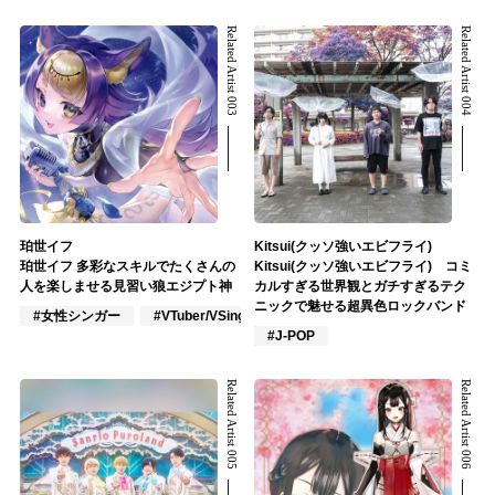
Related Artist 003
Related Artist 004
珀世イフ
Kitsui(クッソ強いエビフライ)
珀世イフ 多彩なスキルでたくさんの
Kitsui(クッソ強いエビフライ) コミ
人を楽しませる見習い狼エジプト神
カルすぎる世界観とガチすぎるテク
ニックで魅せる超異色ロックバンド
#女性シンガー
#VTuber/VSinger
#アカペラ
#J-POP
Related Artist 005
Related Artist 006