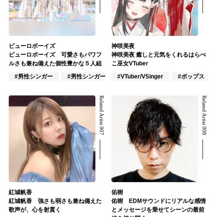
ピューロボーイズ
神咲美夜
ピューロボーイズ 可愛さもパワフ
神咲美夜 癒しと元気をくれるはらぺ
ルさも兼ね備えた個性豊かな５人組
こ巫女VTuber
#男性シンガー
#男性シンガーグループ
#VTuber/VSinger
#インディーズ
#ポップス
Related Artist 007
Related Artist 008
紅城帆香
佑樹
紅城帆香 強さも弱さも兼ね備えた
佑樹 EDMサウンドにリアルな感情
歌声が、心を射貫く
とメッセージを乗せてシーンの最前