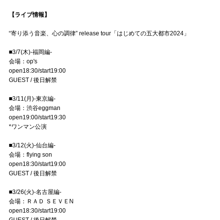
【ライブ情報】
“寄り添う音楽、心の調律” release tour「はじめての五大都市2024」
■3/7(木)-福岡編-
会場：op's
open18:30/start19:00
GUEST / 後日解禁
■3/11(月)-東京編-
会場：渋谷eggman
open19:00/start19:30
*ワンマン公演
■3/12(火)-仙台編-
会場：flying son
open18:30/start19:00
GUEST / 後日解禁
■3/26(火)-名古屋編-
会場：ＲＡＤ ＳＥＶＥN
open18:30/start19:00
GUEST / 後日解禁