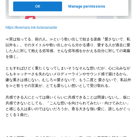
https://koenara.lnk.to/aisanaide
≪実は知ってる、前の人。≫という歌い出しで始まる楽曲『愛さないで、私
以外を』。そのタイトルや歌い出しからも分かる通り、愛する人が過去に愛
した人に対して抱える劣等感、そんな劣等感をかかえる自分に対しての葛藤
を描く。
ともすればひどく重たくなってしまいそうなそんな想いだが、心に沁みなが
らもキャッチーさを失わないメロディーラインやサウンド感で届けるから、
嫌な重さは感じない。むしろ≪愛さないで、もう二度と 愛さないで、私以外
を≫と歌うその言葉が、とても愛らしい想いとして受け取れる。
共感できる人にとっては痛いくらいに共感できることは間違いないし、仮に
共感できないとしても、「こんな想いを向けられてみたい・向けてみたい」
と感じる人は多いのではないだろうか。香る大きな強い愛に、誰しもがぐっ
とくる１曲だ。