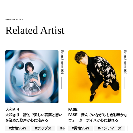
muevo voice
Related Artist
Related Artist 001
Related Artist 002
大和きり
FASE
大和きり 詩的で美しい言葉と想い
FASE 澄んでいながらも色彩豊かな
を込めた歌声が心に沁みる
ウォーターボイスが心に触れる
#女性SSW
#ポップス
#J-POP
#男性SSW
#インディーズ