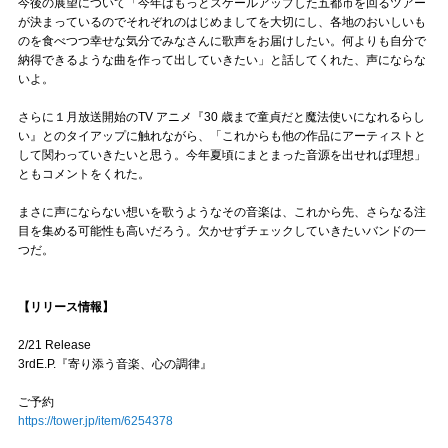
今後の展望について「今年はもっとスケールアップした五都市を回るツアー
が決まっているのでそれぞれのはじめましてを大切にし、各地のおいしいも
のを食べつつ幸せな気分でみなさんに歌声をお届けしたい。何よりも自分で
納得できるような曲を作って出していきたい」と話してくれた、声にならな
いよ。
さらに１月放送開始のTV アニメ『30 歳まで童貞だと魔法使いになれるらし
い』とのタイアップに触れながら、「これからも他の作品にアーティストと
して関わっていきたいと思う。今年夏頃にまとまった音源を出せれば理想」
ともコメントをくれた。
まさに声にならない想いを歌うようなその音楽は、これから先、さらなる注
目を集める可能性も高いだろう。欠かせずチェックしていきたいバンドの一
つだ。
【リリース情報】
2/21 Release
3rdE.P.『寄り添う音楽、心の調律』
ご予約
https://tower.jp/item/6254378