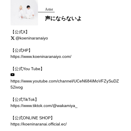
Artist
声にならないよ
【公式X】
@koeninaranaiyo
【公式HP】
https://www.koeninaranaiyo.com/
【公式You Tube】
https://www.youtube.com/channel/UCeN684iMoVFZySuDZ
52ivog
【公式TikTok】
https://www.tiktok.com/@wakamiya_
【公式ONLINE SHOP】
https://koeninaranai.official.ec/