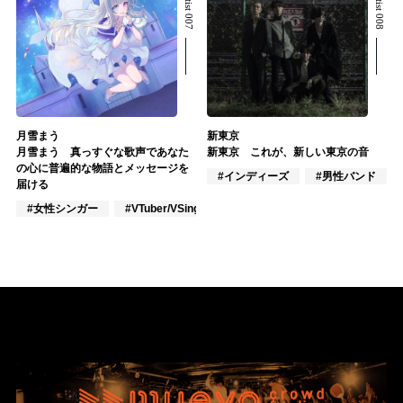
月雪まう
新東京
月雪まう 真っすぐな歌声であなた
新東京 これが、新しい東京の音
の心に普遍的な物語とメッセージを
#インディーズ
#男性バンド
届ける
#女性シンガー
#VTuber/VSinger
#ポップス