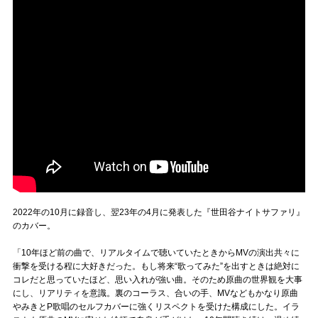
2022年の10月に録音し、翌23年の4月に発表した『世田谷ナイトサファリ』
のカバー。
「10年ほど前の曲で、リアルタイムで聴いていたときからMVの演出共々に
衝撃を受ける程に大好きだった。もし将来“歌ってみた”を出すときは絶対に
コレだと思っていたほど、思い入れが強い曲。そのため原曲の世界観を大事
にし、リアリティを意識。裏のコーラス、合いの手、MVなどもかなり原曲
やみきとP歌唱のセルフカバーに強くリスペクトを受けた構成にした。イラ