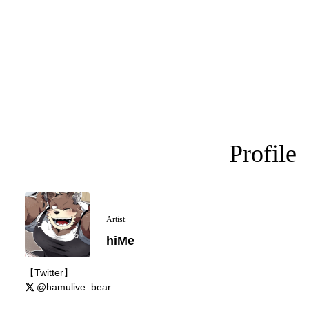
Profile
Artist
hiMe
【Twitter】
@hamulive_bear