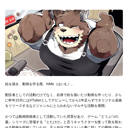
記事リクエスト
ログイン
LINK
muevoクラウドファンディング
muevoコミュニティ
ぶいクラ！by muevo
絵を描き、動画を作る熊、hiMe（はいむ）。
ぶいコミュ！by muevo
配信者としての活動だけでなく、自身で絵を描いたり動画を作ったり、さら
ぶいマガ！ by muevo
に昨年10月にはVTuberとしてデビューしてから1年足らずでオリジナル楽曲
をリリースするなどジャンルにとらわれないマルチな活動を展開。
かつては動画投稿者として活動していた背景があり、ゲーム『どうぶつの
Follow us
森』シリーズに登場する『とたけけ』と言うキャラクターを使って歌を歌わ
せる動画を投稿していたが、元々自分で歌うという事に対しての興味は持っ