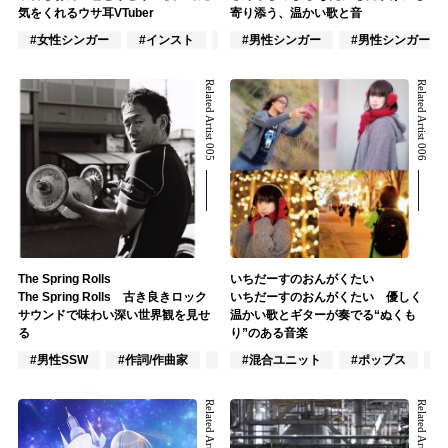
気をくれるウサ耳VTuber
寄り添う、温かい歌と音
#女性シンガー
#インスト
#VTuber/VSinger
#男性シンガー
#男性シンガーグ
Related Artist 005
Related Artist 006
The Spring Rolls
いちだーすのおんがくたい
The Spring Rolls 古き良きロック
いちだーすのおんがくたい 優しく
サウンドで味わい深い世界観を見せ
温かい歌とギターが奏でる“ぬくも
る
り”のある音楽
#男性SSW
#作詞/作曲家
#ロック
#混合ユニット
#ポップス
#
Related Artist 007
Related Artist 008