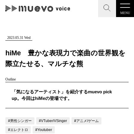
MENU
CLOSE
CLOSE
muevo media
記事を検索する
2023.05.31 Wed
"読者の声を形にする”音楽特化メディア
hiMe 豊かな表現力で楽曲の世界観を
際立たせる、マルチな熊
Outline
MENU
人気ワード
記事一覧
「気になるアーティスト」を紹介するmuevo pick
#男性SSW
#ポップス
#女性SSW
#ロック
up。今回はhiMeの登場です。
プレスリリース一覧
#男性シンガー
#HR/HM
#女性シンガー
会社概要
#ヒップホップ
#男性シンガーグループ
#R&B/ソウル
#男性シンガー
#VTuber/VSinger
#アニメ/ゲーム
お問い合わせ
#エレクトロ
#Youtuber