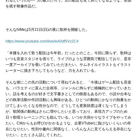
れるというのが一つの魅力だろう。次の配信も見てみたくなるような、余韻
を残す映像作品だ。
そんなhiMeは5月21日(日)の夜に歌枠を開催した。
https://www.youtube.com/live/wA0df5Vz2C4
「本腰を入れて歌う配信は今年初」だったとのこと。今回に限らず、歌枠は
いつも音楽スタジオを借りて、ライブのような雰囲気で配信しており、是非
一度アーカイブを覗いてみていただきたい。サムネイルイラストもイラスト
レーターに描き下ろしてもらうなど、力を入れている。
そんな彼にこの先の活動について尋ねてみると、「今後はゲーム配信も音楽
も、バラエティに富んだ企画等、ジャンルに拘らずに積極的にやっていきた
い。話を考えるのが好きで文字書きとしての側面もあるので、小説や台本な
どの執筆活動や作詞活動にも興味がある。ひとつの動画にかなりの熱量をか
けてしまいたくなる性分なので、どうしても更新頻度は遅くなってしまう
が、歌関係の動画はさらに増やしたいと思っており、表現力アップのため
日々歌唱トレーニングにも励んでいる。いつか大掛かりなライブをやってみ
たい。CMからもお呼びがかかるような、企業VTuberに負けないくらいの存
在になりたい。性別や趣向に関係なく、いろんな人に見てもらえる存在にな
りたい」とたくさん話してくれた。