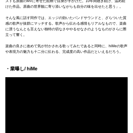
ストも原曲のMVに寄せた絵柄で自身が手がけた。10年間聴き続け、温め続
けた作品。原曲の世界観に寄り添いながらも自分の味を出せたと思う」。
そんな風に話す同作では、エッジの効いたバンドサウンドと、ざらついた質
感の歌声が抜群にマッチする。歌声から伝わる感情もリアルなもので、楽曲
に漂うなんとも言えない独特の切なさややるせなさのようなものがさらに際
立って響く。
楽曲の良さに改めて気が付かされる歌ってみたであると同時に、hiMeの歌声
や表現力の魅力も十二分に伝わる、完成度の高い作品だといえるだろう。
・業曝し/ hiMe