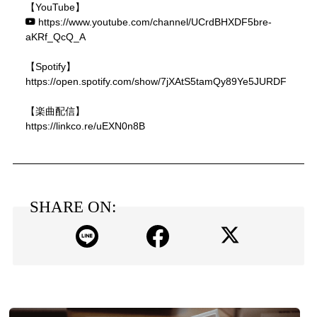
【YouTube】
https://www.youtube.com/channel/UCrdBHXDF5bre-
aKRf_QcQ_A
【Spotify】
https://open.spotify.com/show/7jXAtS5tamQy89Ye5JURDF
【楽曲配信】
https://linkco.re/uEXN0n8B
SHARE ON: