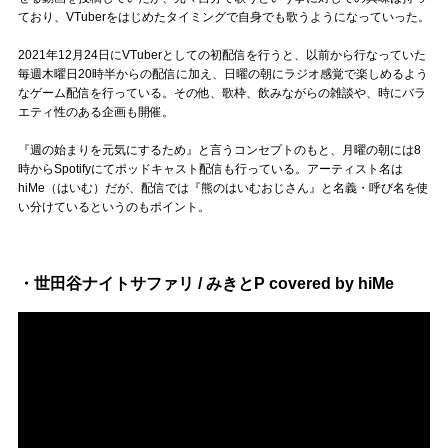
Official SNS
ており、VTuberをはじめたタイミングで自身でも歌うようになっていった。
2021年12月24日にVTuberとしての初配信を行うと、以前から行なっていた
毎週木曜日20時半からの配信に加え、日曜の朝にラジオ感覚で楽しめるよう
なゲーム配信を行っている。その他、歌枠、飲みながらの雑談や、時にバラ
エティ性のある企画も開催。
『週の始まりを元気にするため』と言うコンセプトのもと、月曜の朝には8
時からSpotifyにてポッドキャスト配信も行っている。アーティスト名は
hiMe（はいむ）だが、配信では『熊のはいむおじさん』と名義・呼び名を使
い分けているというのもポイント。
・世田谷ナイトサファリ / みきとP covered by hiMe