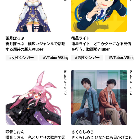
蒼月ぽっぷ
衛星ライト
蒼月ぽっぷ 幅広いジャンルで活動
衛星ライト どこかクセになる発信
する期待の新人Vtuber
を行う、動画勢VTuber
#女性シンガー
#VTuber/VSinger
#男性シンガー
#ポップス
#VTuber/VSinger
Related Artist 003
Related Artist 004
咲音しおん
さくらしめじ
咲音しおん 色とりどりの歌声で元
さくらしめじ ひなたにも日かげにも