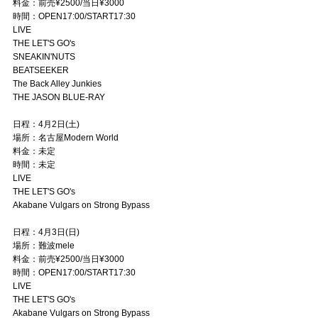
料金：前売¥2500/当日¥3000
時間：OPEN17:00/START17:30
LIVE
THE LET'S GO's
SNEAKIN'NUTS
BEATSEEKER
The Back Alley Junkies
THE JASON BLUE-RAY
日程：4月2日(土)
場所：名古屋Modern World
料金：未定
時間：未定
LIVE
THE LET'S GO's
Akabane Vulgars on Strong Bypass
日程：4月3日(日)
場所：難波mele
料金：前売¥2500/当日¥3000
時間：OPEN17:00/START17:30
LIVE
THE LET'S GO's
Akabane Vulgars on Strong Bypass