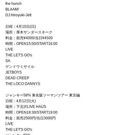
the hunch
BLAAM!
DJ:Hiroyuki-Jett
日程：4月10日(日)
場所：厚木サンダースネーク
料金：前売¥4000/当日¥4500
時間：OPEN15:00/START16:00
LIVE
THE LET'S GO's
SA
ゲンドウミサイル
JETBOYS
DEAD CREEP
THE LOCO DANNYS
ジャンキー58% 東名阪ツーマンツアー 東京編
日程：4月12日(火)
場所：下北沢LIVE HAUS
時間：OPEN18:30/START19:00
料金：前売2500円/当日3000円
LIVE
THE LET'S GO's