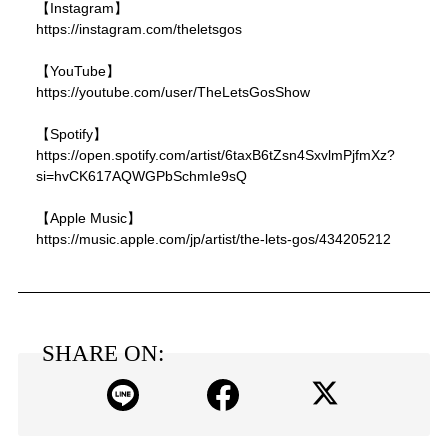
【Instagram】
https://instagram.com/theletsgos
【YouTube】
https://youtube.com/user/TheLetsGosShow
【Spotify】
https://open.spotify.com/artist/6taxB6tZsn4SxvlmPjfmXz?
si=hvCK617AQWGPbSchmIe9sQ
【Apple Music】
https://music.apple.com/jp/artist/the-lets-gos/434205212
SHARE ON: