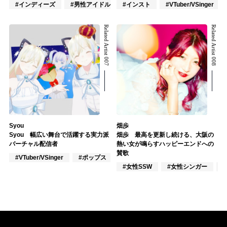
#インディーズ
#男性アイドル
#インスト
#VTuber/VSinger
#VTuber/VSinger
Related Artist 007
Related Artist 008
Syou
畑歩
Syou 幅広い舞台で活躍する実力派
畑歩 最高を更新し続ける、大阪の
バーチャル配信者
熱い女が鳴らすハッピーエンドへの
賛歌
#VTuber/VSinger
#ポップス
#Youtuber
#女性SSW
#女性シンガー