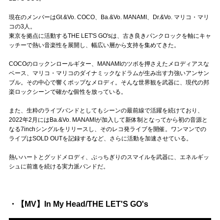
Official SNS
現在のメンバーはGt.&Vo. COCO、Ba.&Vo. MANAMI、Dr.&Vo. マリコ・マリ
コの3人。
東京を拠点に活動するTHE LET'S GO'sは、古き良きパンクロックを軸にキャ
ッチーで熱い音楽性を展開し、幅広い層から支持を集めてきた。
COCOのロックンロールギター、MANAMIのツボを押さえたメロディアスな
ベース、マリコ・マリコのダイナミックなドラムが生み出す力強いアンサン
ブル。その中心で響くポップなメロディ。そんな世界観を武器に、現代の邦
楽ロックシーンで確かな個性を放っている。
また、生粋のライブバンドとしてもシーンの最前線で活躍を続けており、
2022年2月にはBa.&Vo. MANAMIが加入して新体制となってから初の音源と
なる7inchシングルをリリースし、そのレコ発ライブを開催。ワンマンでの
ライブはSOLD OUTを記録するなど、さらに活動を加速させている。
熱いハートとグッドメロディ、ぶっちぎりのスマイルを武器に、エネルギッ
シュに前進を続ける実力派バンドだ。
・【MV】In My Head/THE LET'S GO's