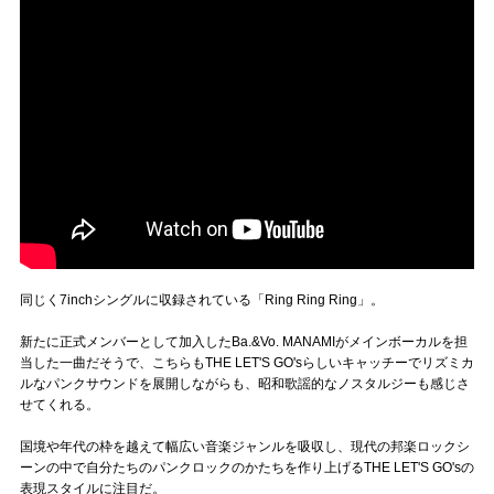
同じく7inchシングルに収録されている「Ring Ring Ring」。
新たに正式メンバーとして加入したBa.&Vo. MANAMIがメインボーカルを担
当した一曲だそうで、こちらもTHE LET'S GO'sらしいキャッチーでリズミカ
ルなパンクサウンドを展開しながらも、昭和歌謡的なノスタルジーも感じさ
せてくれる。
国境や年代の枠を越えて幅広い音楽ジャンルを吸収し、現代の邦楽ロックシ
ーンの中で自分たちのパンクロックのかたちを作り上げるTHE LET'S GO'sの
表現スタイルに注目だ。