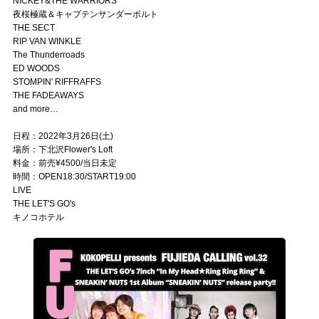
NICKEY&THE WARRIORS
夜桜極蔵＆キャプテンサンダーボルト
THE SECT
RIP VAN WINKLE
The Thunderroads
ED WOODS
STOMPIN' RIFFRAFFS
THE FADEAWAYS
and more…
日程：2022年3月26日(土)
場所：下北沢Flower's Loft
料金：前売¥4500/当日未定
時間：OPEN18:30/START19:00
LIVE
THE LET'S GO's
キノコホテル