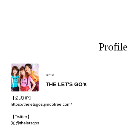
Profile
Artist
THE LET'S GO's
【公式HP】
https://theletsgos.jimdofree.com/
【Twitter】
@theletsgos