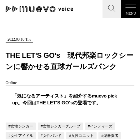
MENU
CLOSE
CLOSE
muevo media
記事を検索する
2022.03.10 Thu
"読者の声を形にする”音楽特化メディア
THE LET'S GO's 現代邦楽ロックシー
ンに響かせる直球ガールズパンク
Outline
MENU
人気ワード
記事一覧
「気になるアーティスト」を紹介するmuevo pick
#男性SSW
#ポップス
#女性SSW
#ロック
up。今回はTHE LET'S GO'sの登場です。
プレスリリース一覧
#男性シンガー
#HR/HM
#女性シンガー
会社概要
#ヒップホップ
#男性シンガーグループ
#R&B/ソウル
#女性シンガー
#女性シンガーグループ
#インディーズ
お問い合わせ
#女性アイドル
#女性バンド
#女性ユニット
#楽器奏者