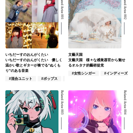
Related Artist 001
Related Artist 002
いちだーすのおんがくたい
文藝天国
いちだーすのおんがくたい 優しく
文藝天国 様々な感覚器官から魅せ
温かい歌とギターが奏でる“ぬくも
るオルタナ的藝術徒党
り”のある音楽
#女性シンガー
#インディーズ
#混合ユニット
#ポップス
#アニメ/ゲーム
Related Artist 003
Related Artist 004