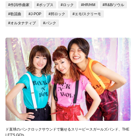
#作詞/作曲家
#ポップス
#ロック
#HR/HM
#R&B/ソウル
記事リクエスト
#歌謡曲
#J-POP
#邦ロック
#エモ/スクリーモ
ログイン
#オルタナティブ
#パンク
LINK
muevoクラウドファンディング
muevoコミュニティ
ぶいクラ！by muevo
ぶいコミュ！by muevo
ぶいマガ！ by muevo
Follow us
ド直球のパンクロックサウンドで魅せるスリーピースガールズバンド、THE
LET'S GO's。