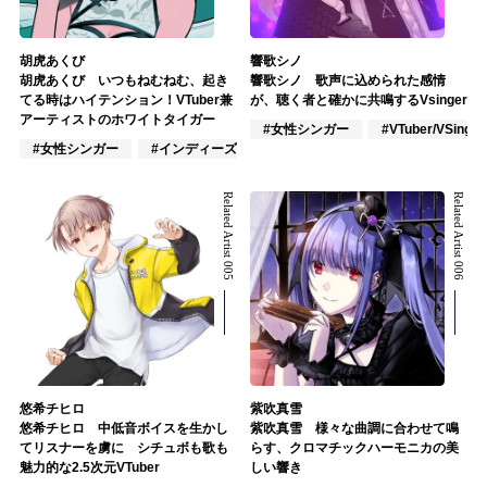
胡虎あくび
響歌シノ
胡虎あくび いつもねむねむ、起き
響歌シノ 歌声に込められた感情
てる時はハイテンション！VTuber兼
が、聴く者と確かに共鳴するVsinger
アーティストのホワイトタイガー
#女性シンガー
#VTuber/VSinger
#女性シンガー
#インディーズ
#女性アイドル
Related Artist 005
Related Artist 006
悠希チヒロ
紫吹真雪
悠希チヒロ 中低音ボイスを生かし
紫吹真雪 様々な曲調に合わせて鳴
てリスナーを虜に シチュボも歌も
らす、クロマチックハーモニカの美
魅力的な2.5次元VTuber
しい響き