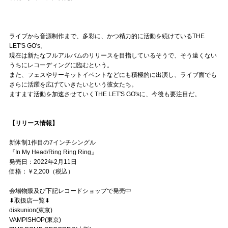
ライブから音源制作まで、多彩に、かつ精力的に活動を続けているTHE
LET'S GO's。
現在は新たなフルアルバムのリリースを目指しているそうで、そう遠くない
うちにレコーディングに臨むという。
また、フェスやサーキットイベントなどにも積極的に出演し、ライブ面でも
さらに活躍を広げていきたいという彼女たち。
ますます活動を加速させていくTHE LET'S GO'sに、今後も要注目だ。
【リリース情報】
新体制1作目の7インチシングル
『In My Head/Ring Ring Ring』
発売日：2022年2月11日
価格：￥2,200（税込）
会場物販及び下記レコードショップで発売中
⬇取扱店一覧⬇︎
diskunion(東京)
VAMP!SHOP(東京)