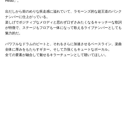
Head」。
出だしから前のめりな疾走感に溢れていて、ラモーンズ的な超王道のパンク
ナンバーに仕上がっている。
楽しげでポジティブなメロディと思わず口ずさみたくなるキャッチーな歌詞
が特徴で、ステージもフロアも一体になって歌えるライブナンバーとしても
魅力的だ。
パワフルなドラムのビートと、それをさらに加速させるベースライン、楽曲
全体に厚みをもたらすギター。そして力強くもキュートなボーカル。
全ての要素が融合して魅せるキラーチューンとして聴いてほしい。