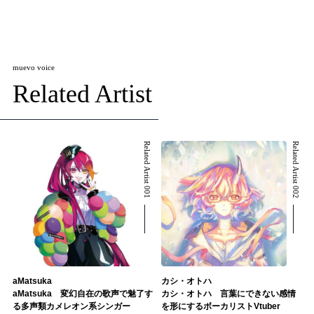
muevo voice
Related Artist
Related Artist 001
Related Artist 002
aMatsuka
カシ・オトハ
aMatsuka 変幻自在の歌声で魅了す
カシ・オトハ 言葉にできない感情
る多声類カメレオン系シンガー
を形にするボーカリストVtuber