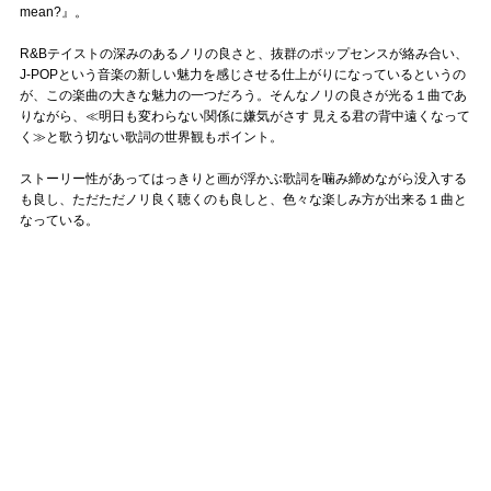
mean?』。
R&Bテイストの深みのあるノリの良さと、抜群のポップセンスが絡み合い、
J-POPという音楽の新しい魅力を感じさせる仕上がりになっているというの
が、この楽曲の大きな魅力の一つだろう。そんなノリの良さが光る１曲であ
りながら、≪明日も変わらない関係に嫌気がさす 見える君の背中遠くなって
く≫と歌う切ない歌詞の世界観もポイント。
ストーリー性があってはっきりと画が浮かぶ歌詞を噛み締めながら没入する
も良し、ただただノリ良く聴くのも良しと、色々な楽しみ方が出来る１曲と
なっている。