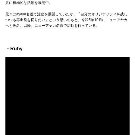
Official SNS
共に積極的な活動を展開中。
元々はayaka名義で活動を展開していたが、「自分のオリジナリティを残し
つつも再出発を切りたい」という思いのもと、令和5年10月にニューアヤカ
へと改名。以降、ニューアヤカ名義で活動を行っている。
・Ruby