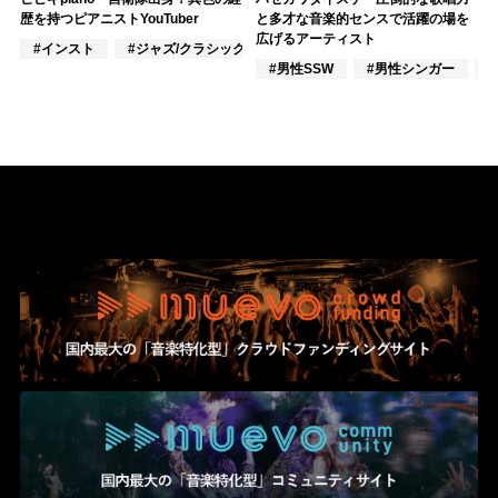
歴を持つピアニストYouTuber
と多才な音楽的センスで活躍の場を
広げるアーティスト
#インスト
#ジャズ/クラシック奏者
#楽器奏者
#男性SSW
#男性シンガー