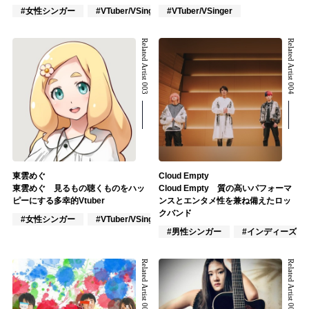
#女性シンガー
#VTuber/VSinger
#VTuber/VSinger
#作詞/作曲家
Related Artist 003
Related Artist 004
東雲めぐ
Cloud Empty
東雲めぐ 見るもの聴くものをハッ
Cloud Empty 質の高いパフォーマ
ピーにする多幸的Vtuber
ンスとエンタメ性を兼ね備えたロッ
クバンド
#女性シンガー
#VTuber/VSinger
#J-POP
#男性シンガー
#インディーズ
Related Artist 005
Related Artist 006