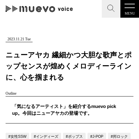
MENU
CLOSE
CLOSE
muevo media
記事を検索する
2023.11.21 Tue
"読者の声を形にする”音楽特化メディア
ニューアヤカ 繊細かつ大胆な歌声とポ
ップセンスが煌めくメロディーライン
に、心を掴まれる
MENU
人気ワード
Outline
記事一覧
#男性SSW
#ポップス
#女性SSW
#ロック
「気になるアーティスト」を紹介するmuevo pick
プレスリリース一覧
#男性シンガー
#HR/HM
#女性シンガー
up。今回はニューアヤカの登場です。
会社概要
#ヒップホップ
#男性シンガーグループ
#R&B/ソウル
お問い合わせ
#女性SSW
#インディーズ
#ポップス
#J-POP
#邦ロック