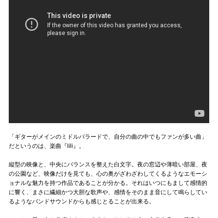
「ギターがメインのミドルバラードで、自分の曲の中でもファンが多い曲」
だというのは、楽曲『lili』。
縦型の映像と、中央にバランスを整えた白文字。夜の窓辺や薄暗い部屋、夜
の公園など、映像だけを見ても、心の奥がざわざわしてくるようなエモーシ
ョナルな魅力を持つ作品であることが分かる。それはいつにもまして感情的
に響く、まさに繊細かつ大胆な歌声や、感情をそのまま音にして鳴らしてい
るようなバンドサウンドからも感じとることが出来る。