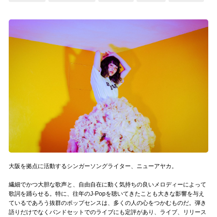
記事リクエスト
ログイン
LINK
muevoクラウドファンディング
muevoコミュニティ
ぶいクラ！by muevo
ぶいコミュ！by muevo
ぶいマガ！ by muevo
大阪を拠点に活動するシンガーソングライター、ニューアヤカ。
繊細でかつ大胆な歌声と、自由自在に動く気持ちの良いメロディーによって
歌詞を踊らせる。特に、往年のJ-Popを聴いてきたことも大きな影響を与え
Follow us
ているであろう抜群のポップセンスは、多くの人の心をつかむものだ。弾き
語りだけでなくバンドセットでのライブにも定評があり、ライブ、リリース