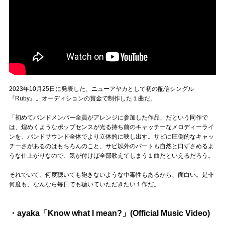
2023年10月25日に発表した、ニューアヤカとして初の配信シングル
『Ruby』。オーディションの賞金で制作した１曲だ。
「初めてバンドメンバー全員がアレンジに参加した作品」だという同作で
は、煌めくようなポップセンスが光る持ち前のキャッチーなメロディーライ
ンを、バンドサウンド全体でより立体的に映し出す。サビに圧倒的なキャッ
チーさがあるのはもちろんのこと、サビ以外のパートも自然と口ずさめるよ
うな仕上がりなので、気が付けば全部歌えてしまう１曲だといえるだろう。
それでいて、何度聴いても飽きないような中毒性もあるから、面白い。是非
何度も、なんなら毎日でも聴いていただきたい１作だ。
・ayaka「Know what I mean?」(Official Music Video)