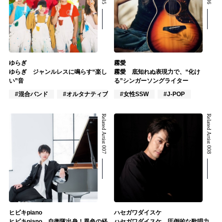
ゆらぎ
霧愛
ゆらぎ ジャンルレスに鳴らす“楽し
霧愛 底知れぬ表現力で、“化け
い”音
る”シンガーソングライター
#混合バンド
#オルタナティブ
#女性SSW
#J-POP
Related Artist 007
Related Artist 008
ヒビキpiano
ハセガワダイスケ
ヒビキpiano 自衛隊出身！異色の経
ハセガワダイスケ 圧倒的な歌唱力