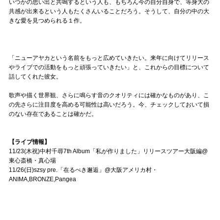
いつかの思い出と共鳴するという人も、もちろん今の自分自身で、等身大の
共感が出来るという人もたくさんいることだろう。そうして、自分の中の大
きな愛を見つめられる１作。
「ニューアヤカという名前をもっと広めていきたい。来年に向けてリリース
やライブでの活動をもっと頑張っていきたい」と、これからの目標について
話してくれた彼女。
歌声や描く世界観、さらに鳴らす音のクオリティには確かなものがあり、こ
の先さらに注目度を高める可能性は高いだろう。今、チェックしておいて損
のない存在であることは確かだ。
【ライブ情報】
11/23(木祝)中村千尋7th Album「私が作りました」リリースツアー大阪編@
東心斎橋・真心場
11/26(日)szsy pre.「在るべき邂逅」@大阪アメリカ村・
ANIMA,BRONZE,Pangea