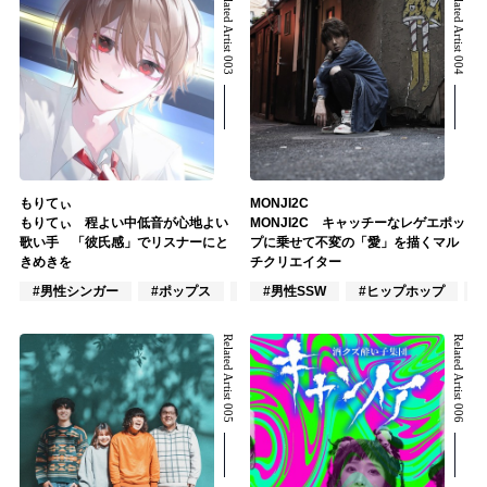
Related Artist 003
Related Artist 004
もりてぃ
MONJI2C
もりてぃ 程よい中低音が心地よい
MONJI2C キャッチーなレゲエポッ
歌い手 「彼氏感」でリスナーにと
プに乗せて不変の「愛」を描くマル
きめきを
チクリエイター
#男性シンガー
#ポップス
#アニメ/ゲーム
#男性SSW
#ヒップホップ
#
Related Artist 005
Related Artist 006