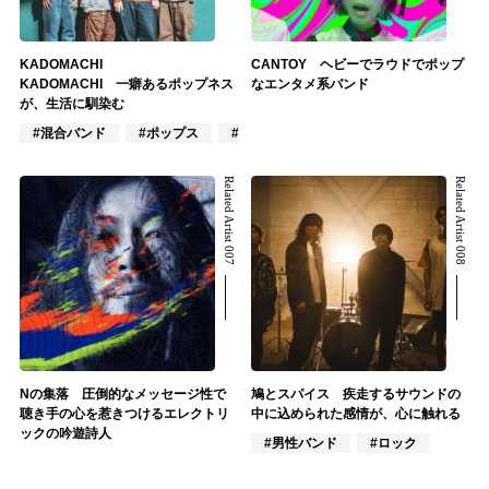
KADOMACHI
CANTOY ヘビーでラウドでポップ
KADOMACHI 一癖あるポップネス
なエンタメ系バンド
が、生活に馴染む
#混合バンド
#ポップス
#ロック
Related Artist 007
Related Artist 008
Nの集落 圧倒的なメッセージ性で
鳩とスパイス 疾走するサウンドの
聴き手の心を惹きつけるエレクトリ
中に込められた感情が、心に触れる
ックの吟遊詩人
#男性バンド
#ロック