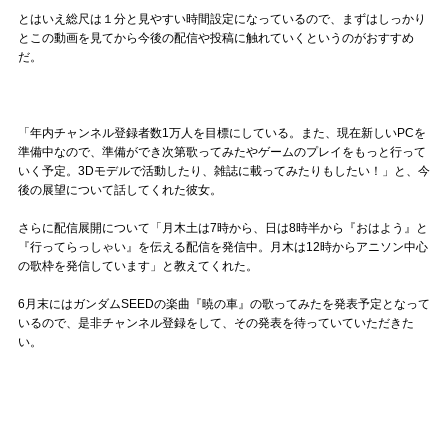
とはいえ総尺は１分と見やすい時間設定になっているので、まずはしっかり
とこの動画を見てから今後の配信や投稿に触れていくというのがおすすめ
だ。
「年内チャンネル登録者数1万人を目標にしている。また、現在新しいPCを
準備中なので、準備ができ次第歌ってみたやゲームのプレイをもっと行って
いく予定。3Dモデルで活動したり、雑誌に載ってみたりもしたい！」と、今
後の展望について話してくれた彼女。
さらに配信展開について「月木土は7時から、日は8時半から『おはよう』と
『行ってらっしゃい』を伝える配信を発信中。月木は12時からアニソン中心
の歌枠を発信しています」と教えてくれた。
6月末にはガンダムSEEDの楽曲『暁の車』の歌ってみたを発表予定となって
いるので、是非チャンネル登録をして、その発表を待っていていただきた
い。