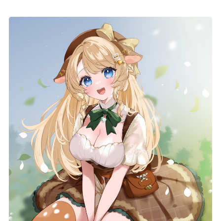
記事リクエスト
ログイン
LINK
muevoクラウドファンディング
muevoコミュニティ
ぶいクラ！by muevo
ぶいコミュ！by muevo
ぶいマガ！ by muevo
Follow us