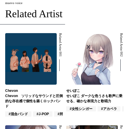
muevo voice
Related Artist
Related Artist 001
Related Artist 002
Chevon
せいぽこ
Chevon ソリッドなサウンドと圧倒
せいぽこ ダークな危うさも歌声に乗
的な存在感で個性を築くロックバン
せる、確かな表現力と歌唱力
ド
#女性シンガー
#アカペラ
#
#混合バンド
#J-POP
#邦ロック