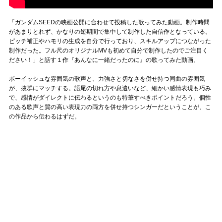
「ガンダムSEEDの映画公開に合わせて投稿した歌ってみた動画。制作時間
があまりとれず、かなりの短期間で集中して制作した自信作となっている。
ピッチ補正やハモリの生成を自分で行っており、スキルアップにつながった
制作だった。フル尺のオリジナルMVも初めて自分で制作したのでご注目く
ださい！」と話す１作『あんなに一緒だったのに』の歌ってみた動画。
ボーイッシュな雰囲気の歌声と、力強さと切なさを併せ持つ同曲の雰囲気
が、抜群にマッチする。語尾の切れ方や息遣いなど、細かい感情表現も巧み
で、感情がダイレクトに伝わるというのも特筆すべきポイントだろう。個性
のある歌声と質の高い表現力の両方を併せ持つシンガーだということが、こ
の作品から伝わるはずだ。