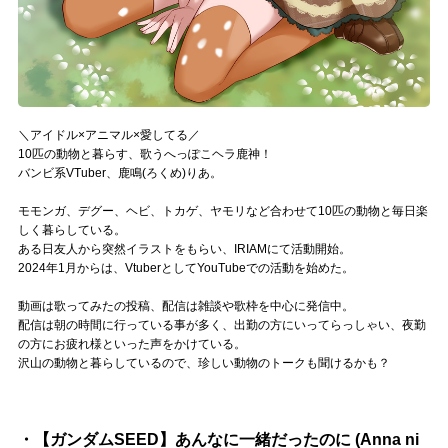
Official SNS
＼アイドル×アニマル×愛してる／
10匹の動物と暮らす、歌うへっぽこヘラ鹿神！
バンビ系VTuber、鹿鳴(ろくめ)りあ。
モモンガ、デグー、ヘビ、トカゲ、ヤモリなど合わせて10匹の動物と毎日楽
しく暮らしている。
ある日友人から突然イラストをもらい、IRIAMにて活動開始。
2024年1月からは、VtuberとしてYouTubeでの活動を始めた。
動画は歌ってみたの投稿、配信は雑談や歌枠を中心に発信中。
配信は朝の時間に行っている事が多く、出勤の方にいってらっしゃい、夜勤
の方にお疲れ様といった声をかけている。
沢山の動物と暮らしているので、珍しい動物のトークも聞けるかも？
・【ガンダムSEED】あんなに一緒だったのに (Anna ni