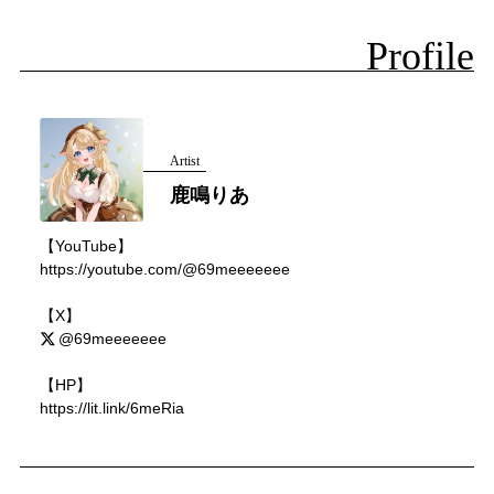
Profile
Artist
鹿鳴りあ
【YouTube】
https://youtube.com/@69meeeeeee
【X】
@69meeeeeee
【HP】
https://lit.link/6meRia