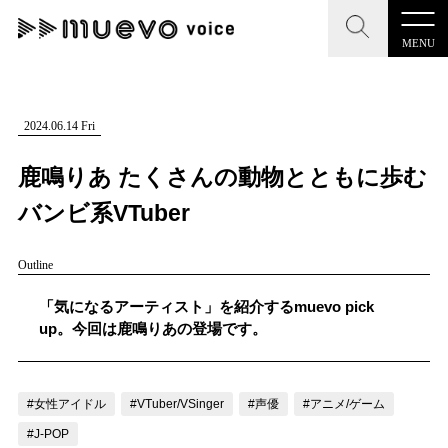
MENU
CLOSE
CLOSE
muevo media
記事を検索する
2024.06.14 Fri
"読者の声を形にする”音楽特化メディア
鹿鳴りあ たくさんの動物とともに歩む
バンビ系VTuber
Outline
MENU
人気ワード
記事一覧
「気になるアーティスト」を紹介するmuevo pick
#男性SSW
#ポップス
#女性SSW
#ロック
up。今回は鹿鳴りあの登場です。
プレスリリース一覧
#男性シンガー
#HR/HM
#女性シンガー
会社概要
#ヒップホップ
#男性シンガーグループ
#R&B/ソウル
#女性アイドル
#VTuber/VSinger
#声優
#アニメ/ゲーム
お問い合わせ
#J-POP