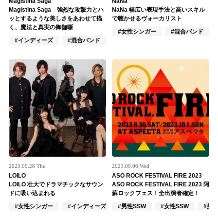
Magistina Saga
NaNa
Magistina Saga 強烈な攻撃力とハ
NaNa 幅広い表現手法と高いスキル
記事リクエスト
ッとするような美しさをあわせて描
で聴かせるヴォーカリスト
く、魔法と真実の御伽噺
#女性シンガー
#混合バンド
ログイン
#インディーズ
#混合バンド
#ロック
LINK
muevoクラウドファンディング
muevoコミュニティ
ぶいクラ！by muevo
ぶいコミュ！by muevo
ぶいマガ！ by muevo
2023.09.28 Thu
2023.09.06 Wed
LOILO
ASO ROCK FESTIVAL FIRE 2023
LOILO 壮大でドラマチックなサウン
ASO ROCK FESTIVAL FIRE 2023 阿
ドに吸い込まれる
蘇ロックフェス！全出演者確定！
Follow us
#女性シンガー
#インディーズ
#男性SSW
#混合バンド
#女性SSW
#男