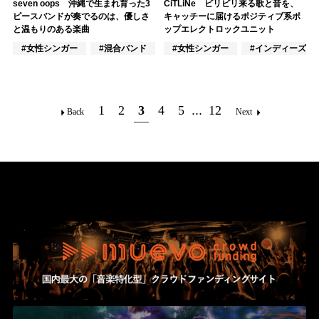
seven oops 沖縄で生まれ育った3
CiTLiNe ビリビリ来る歌と音を、
ピースバンドが奏でるのは、優しさ
キャッチーに届けるポジティブ系ポ
と温もりのある楽曲
ップエレクトロックユニット
#女性シンガー
#混合バンド
#混合ユニット
#女性シンガー
#インディーズ
1
2
3
4
5
...
12
Back
Next