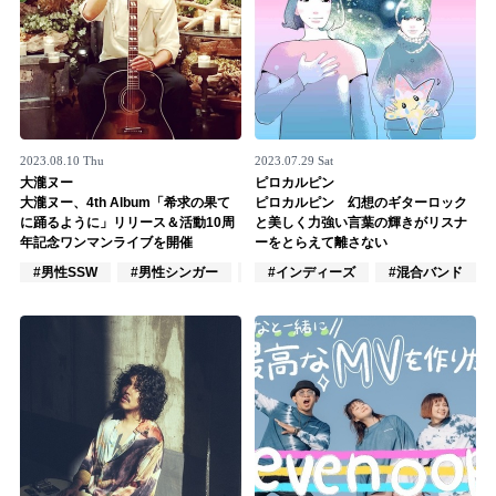
2023.08.10 Thu
2023.07.29 Sat
大瀧ヌー
ピロカルピン
大瀧ヌー、4th Album「希求の果て
ピロカルピン 幻想のギターロック
に踊るように」リリース＆活動10周
と美しく力強い言葉の輝きがリスナ
年記念ワンマンライブを開催
ーをとらえて離さない
#男性SSW
#男性シンガー
#男性シンガーグループ
#インディーズ
#混合バンド