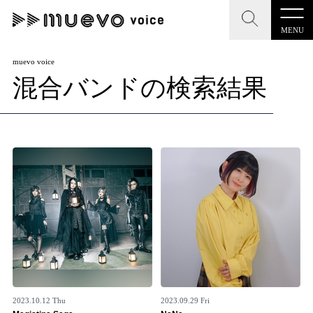
MENU
CLOSE
CLOSE
muevo media
muevo voice
混合バンドの検索結果
記事を検索する
"読者の声を形にする”音楽特化メディア
MENU
人気ワード
記事一覧
#男性SSW
#ポップス
#女性SSW
#ロック
プレスリリース一覧
#男性シンガー
#HR/HM
#女性シンガー
会社概要
#ヒップホップ
#男性シンガーグループ
#R&B/ソウル
お問い合わせ
2023.10.12 Thu
2023.09.29 Fri