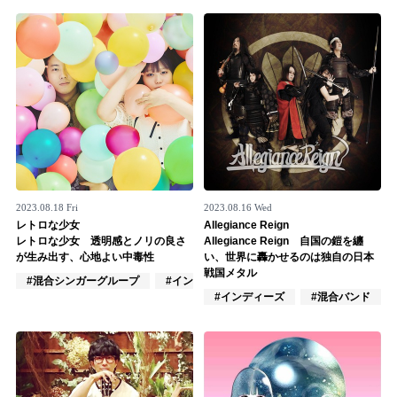
Official SNS
2023.08.18 Fri
2023.08.16 Wed
レトロな少女
Allegiance Reign
レトロな少女 透明感とノリの良さ
Allegiance Reign 自国の鎧を纏
が生み出す、心地よい中毒性
い、世界に轟かせるのは独自の日本
戦国メタル
#混合シンガーグループ
#インディーズ
#混合バンド
#インディーズ
#混合バンド