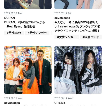
2023.07.25 Tue
2023.07.14 Fri
DURAN
seven oops
DURAN、2枚の新アルバムから
みんなと一緒に最高のMVを作りた
「Real Eyes」先行配信
い！seven oops(セブンウップス)初
クラウドファンディングへの挑戦！
#男性SSW
#男性シンガー
#混合バンド
#女性シンガー
#混合バンド
2023.06.21 Wed
2023.06.14 Wed
seven oops
CiTLiNe