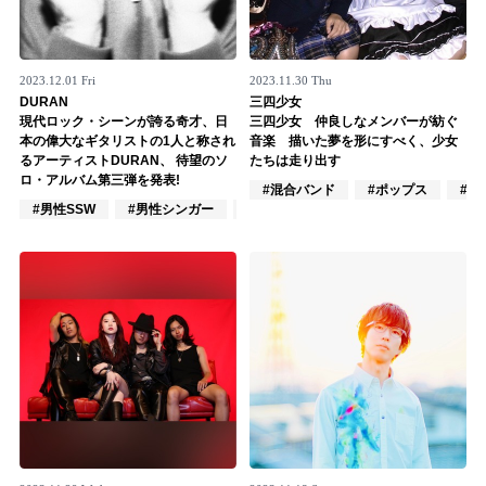
2023.12.01 Fri
2023.11.30 Thu
DURAN
三四少女
現代ロック・シーンが誇る奇才、日
三四少女 仲良しなメンバーが紡ぐ
本の偉大なギタリストの1人と称され
音楽 描いた夢を形にすべく、少女
るアーティストDURAN、 待望のソ
たちは走り出す
ロ・アルバム第三弾を発表!
#混合バンド
#ポップス
#ロ
#男性SSW
#男性シンガー
#インディーズ