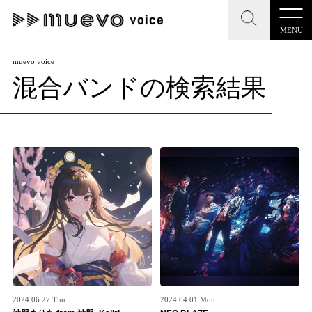
MENU
CLOSE
CLOSE
muevo media
muevo voice
混合バンドの検索結果
記事を検索する
"読者の声を形にする”音楽特化メディア
MENU
人気ワード
記事一覧
#男性SSW
#ポップス
#女性SSW
#ロック
プレスリリース一覧
#男性シンガー
#HR/HM
#女性シンガー
会社概要
#ヒップホップ
#男性シンガーグループ
#R&B/ソウル
お問い合わせ
2024.06.27 Thu
2024.04.01 Mon