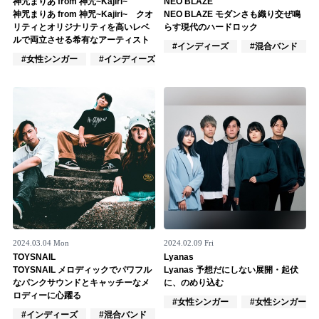
神咒まりあ from 神咒~Kajiri~
NEO BLAZE
神咒まりあ from 神咒~Kajiri~ クオ
NEO BLAZE モダンさも織り交ぜ鳴
記事リクエスト
リティとオリジナリティを高いレベ
らす現代のハードロック
ルで両立させる希有なアーティスト
#インディーズ
#混合バンド
ログイン
#女性シンガー
#インディーズ
#混合バンド
LINK
muevoクラウドファンディング
muevoコミュニティ
ぶいクラ！by muevo
ぶいコミュ！by muevo
ぶいマガ！ by muevo
2024.03.04 Mon
2024.02.09 Fri
TOYSNAIL
Lyanas
TOYSNAIL メロディックでパワフル
Lyanas 予想だにしない展開・起伏
なパンクサウンドとキャッチーなメ
に、のめり込む
Follow us
ロディーに心躍る
#女性シンガー
#女性シンガーグ
#インディーズ
#混合バンド
#ロック