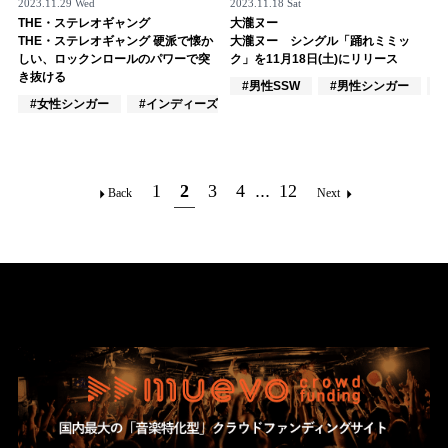
2023.11.29 Wed
2023.11.18 Sat
THE・ステレオギャング
大瀧ヌー
THE・ステレオギャング 硬派で懐か
大瀧ヌー シングル「踊れミミッ
しい、ロックンロールのパワーで突
ク」を11月18日(土)にリリース
き抜ける
#男性SSW
#男性シンガー
#女性シンガー
#インディーズ
#混合バンド
1
2
3
4
...
12
Back
Next