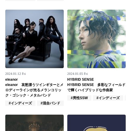
Official SNS
2024.01.12 Fri
2024.01.05 Fri
eleanor
HYBRID SENSE
eleanor 哀愁漂うツインギターとメ
HYBRID SENSE 多彩なフィールド
ロディーラインが光るメランコリッ
で輝くハイブリッドな作曲家
ク・ゴシック・メタルバンド
#男性SSW
#インディーズ
#インディーズ
#混合バンド
#ロック