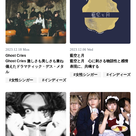
2023.12.18 Mon
2023.12.06 Wed
Ghost Cries
藍空と月
Ghost Cries 激しさも美しさも兼ね
藍空と月 心に刺さる物語性と感情
備えたドラマティック・デス・メタ
表現に、共鳴する
ル
#女性シンガー
#インディーズ
#女性シンガー
#インディーズ
#混合バンド