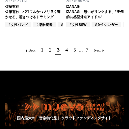
2022.08.23 Tue
2022.08.08 Mon
佐藤有紗
IZANAGI
佐藤有紗 パワフルかつノリ良く響
IZANAGI 思いがリンクする、”圧倒
かせる、惹きつけるドラミング
的共感型外道アイドル”
#女性バンド
#楽器奏者
#ポップス
#女性SSW
#女性シンガー
1
2
3
4
5
...
7
Back
Next