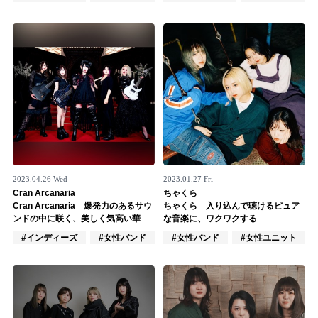
Official SNS
2023.04.26 Wed
2023.01.27 Fri
Cran Arcanaria
ちゃくら
Cran Arcanaria 爆発力のあるサウ
ちゃくら 入り込んで聴けるピュア
ンドの中に咲く、美しく気高い華
な音楽に、ワクワクする
#インディーズ
#女性バンド
#混合バンド
#女性バンド
#女性ユニット