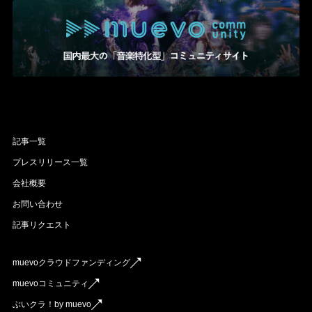
記事一覧
プレスリリース一覧
会社概要
お問い合わせ
記事リクエスト
muevoクラウドファンディング
muevoコミュニティ
ぶいクラ！by muevo