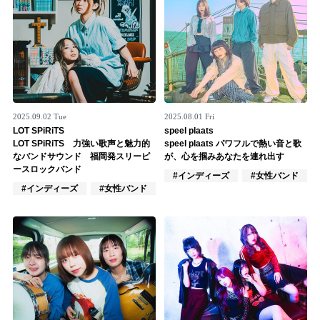
2025.09.02 Tue
2025.08.01 Fri
LOT SPiRiTS
speel plaats
LOT SPiRiTS 力強い歌声と魅力的
speel plaats パワフルで熱い音と歌
なバンドサウンド 福岡発スリーピ
が、心を掴みあなたを連れ出す
ースロックバンド
#インディーズ
#女性バンド
#インディーズ
#女性バンド
#ロック