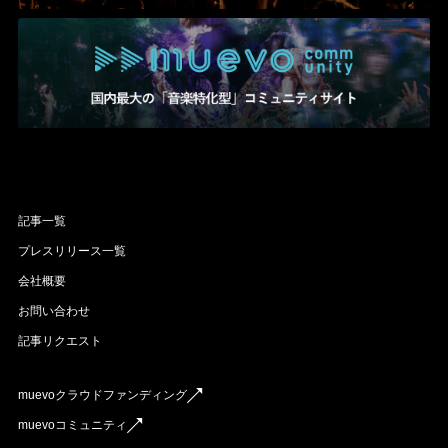
記事一覧
プレスリリース一覧
会社概要
お問い合わせ
記事リクエスト
muevoクラウドファンディング
muevoコミュニティ