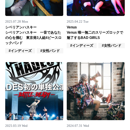
2025.07.28 Mon
2025.04.22 Tue
シベリアンハスキー
Venus
シベリアンハスキー 一音であなた
Venus 唯一無二のスリーズロックで
の心を掴む 東京発3人組4ピースロ
魅了するBAD GIRLS
ックバンド
#インディーズ
#女性バンド
#インディーズ
#女性バンド
#ロック
2025.03.19 Wed
2024.07.31 Wed