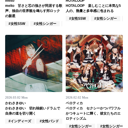
melto
HOTALOOP
melto 甘さと芯の強さが同居する歌
HOTALOOP 楽しむことに本気な5
記事リクエスト
声、独自の世界観を鳴らす邦ロック
人の、熱量と多幸感に包まれる
の新星
#女性SSW
#女性シンガー
ログイン
#女性SSW
#女性シンガー
#インディーズ
LINK
muevoクラウドファンディング
muevoコミュニティ
ぶいクラ！by muevo
ぶいコミュ！by muevo
ぶいマガ！ by muevo
2026.03.02 Mon
2026.02.02 Mon
かわさきゆい
ベロティカ
かわさきゆい 切れ味鋭いドラムで
ベロティカ セクシーかつパワフル
自身の道を切り開く
かつキュートに輝く、彼女たちのエ
Follow us
ロティシズム
#インディーズ
#女性バンド
#インスト
#女性シンガー
#女性シンガーグ