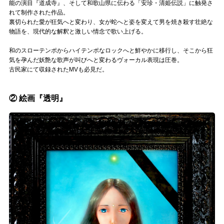
能の演目『道成寺』、そして和歌山県に伝わる「安珍・清姫伝説」に触発さ
れて制作された作品。
裏切られた愛が狂気へと変わり、女が蛇へと姿を変えて男を焼き殺す壮絶な
物語を、現代的な解釈と激しい情念で歌い上げる。
和のスローテンポからハイテンポなロックへと鮮やかに移行し、そこから狂
気を孕んだ妖艶な歌声が叫びへと変わるヴォーカル表現は圧巻。
古民家にて収録されたMVも必見だ。
② 絵画『透明』