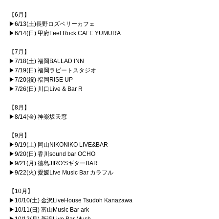
【6月】
▶6/13(土)長野ロズベリーカフェ
▶6/14(日) 甲府Feel Rock CAFE YUMURA
【7月】
▶7/18(土) 福岡BALLAD INN
▶7/19(日) 福岡ラビートスタジオ
▶7/20(祝) 福岡RISE UP
▶7/26(日) 川口Live & Bar R
【8月】
▶8/14(金) 神楽坂天窓
【9月】
▶9/19(土) 岡山NIKONIKO LIVE&BAR
▶9/20(日) 香川sound bar OCHO
▶9/21(月) 徳島JIRO’SギターBAR
▶9/22(火) 愛媛Live Music Bar カラフル
【10月】
▶10/10(土) 金沢LiveHouse Tsudoh Kanazawa
▶10/11(日) 富山Music Bar ark