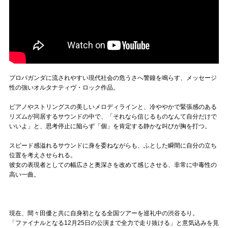
プロパガンダに流されやすい現代社会の危うさへ警鐘を鳴らす、メッセージ
性の強いオルタナティヴ・ロック作品。
ピアノやストリングスの美しいメロディラインと、冷ややかで緊張感のある
リズムが同居するサウンドの中で、「それなら信じるものなんて自分だけで
いいよ」と、思考停止に陥らず「個」を肯定する静かな叫びが胸を打つ。
スピード感溢れるサウンドに身を委ねながらも、ふとした瞬間に自分の立ち
位置を考えさせられる。
彼女の表現者としての幅広さと奥深さを改めて感じさせる、非常に中毒性の
高い一曲。
現在、間々田優と共に自身初となる全国ツアーを巡礼中の渋谷るり。
「ファイナルとなる12月25日の公演まで全力で走り抜ける」と意気込みを見