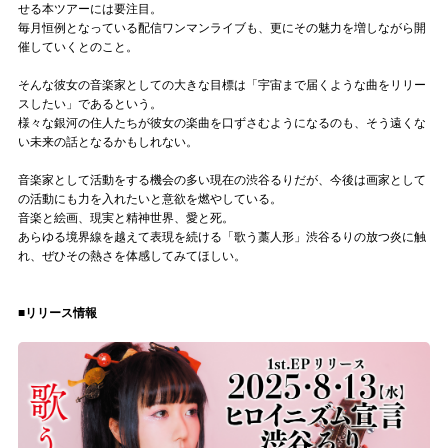
せる本ツアーには要注目。
毎月恒例となっている配信ワンマンライブも、更にその魅力を増しながら開
催していくとのこと。
そんな彼女の音楽家としての大きな目標は「宇宙まで届くような曲をリリー
スしたい」であるという。
様々な銀河の住人たちが彼女の楽曲を口ずさむようになるのも、そう遠くな
い未来の話となるかもしれない。
音楽家として活動をする機会の多い現在の渋谷るりだが、今後は画家として
の活動にも力を入れたいと意欲を燃やしている。
音楽と絵画、現実と精神世界、愛と死。
あらゆる境界線を越えて表現を続ける「歌う藁人形」渋谷るりの放つ炎に触
れ、ぜひその熱さを体感してみてほしい。
■リリース情報