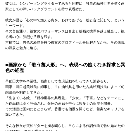
彼女は、シンガーソングライターであると同時に、独自の精神世界を描く画
家としての深いバックグラウンドを持つ表現者だ。
彼女が語る「心の中で燃える炎を、わけてあげる 絵と音に託して」という
キーワード。
その言葉通り、彼女のパフォーマンスは音楽と絵画の境界を越え融合し、観
る者の心に強烈な爪痕を残す。
本稿では、異色の経歴を持つ彼女のプロフィールを紐解きながら、その表現
の源泉と魅力に迫る。
■画家から「歌う藁人形」へ。表現への飽くなき探求と異
色の経歴
早稲田大学を卒業後、画家として表現活動を行ってきた渋谷るり。
画家・川口起美雄氏に師事し、主に油絵具を用いた古典絵画技法によって幻
想絵画を制作してきた。
「生きている絵」「精神世界の具現化」「少女」「宇宙」などをテーマにし
た作品群は高く評価され、銀座の画廊を中心に数多くの個展を開催。
その活動は国内にとどまらず、香港でも個展を開くなど、着実なキャリアを
築いてきた。
そんな彼女が突如ギターを掻き鳴らし、自らによる作詞作曲で歌い始めたの