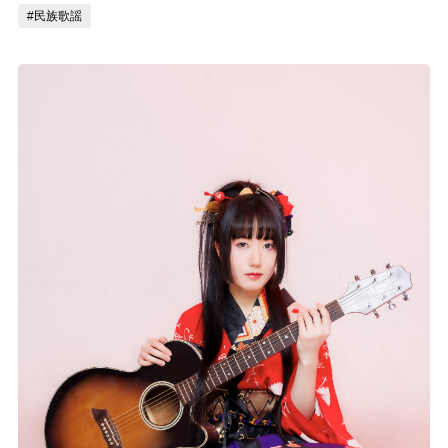
#民族歌謡
記事リクエスト
ログイン
LINK
muevoクラウドファンディング
muevoコミュニティ
ぶいクラ！by muevo
ぶいコミュ！by muevo
ぶいマガ！ by muevo
Follow us