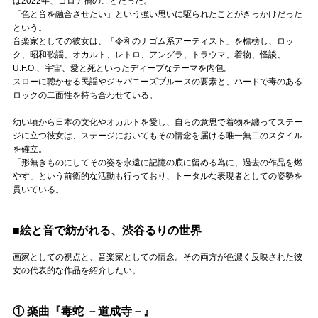
は2022年、コロナ禍のことだった。
「色と音を融合させたい」という強い思いに駆られたことがきっかけだった
という。
音楽家としての彼女は、「令和のナゴム系アーティスト」を標榜し、ロッ
ク、昭和歌謡、オカルト、レトロ、アングラ、トラウマ、着物、怪談、
U.F.O.、宇宙、愛と死といったディープなテーマを内包。
スローに聴かせる民謡やジャパニーズブルースの要素と、ハードで毒のある
ロックの二面性を持ち合わせている。
幼い頃から日本の文化やオカルトを愛し、自らの意思で着物を纏ってステー
ジに立つ彼女は、ステージにおいてもその情念を届ける唯一無二のスタイル
を確立。
「形無きものにしてその姿を永遠に記憶の底に留める為に、過去の作品を燃
やす」という前衛的な活動も行っており、トータルな表現者としての姿勢を
貫いている。
■絵と音で紡がれる、渋谷るりの世界
画家としての視点と、音楽家としての情念。その両方が色濃く反映された彼
女の代表的な作品を紹介したい。
① 楽曲『毒蛇 －道成寺－』