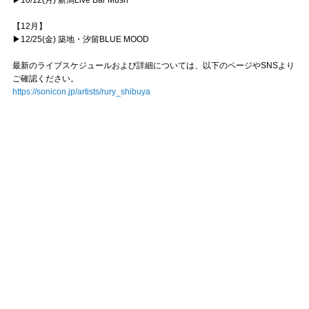
▶10/12(月) 新潟Live Bar Mush
【12月】
▶12/25(金) 築地・汐留BLUE MOOD
最新のライブスケジュールおよび詳細については、以下のページやSNSより
ご確認ください。
https://sonicon.jp/artists/rury_shibuya