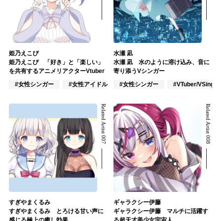
姫乃えこぴ
水瀬 凪
姫乃えこぴ 「好き」と「楽しい」
水瀬 凪 水のように溶け込み、音に
を共有するアニメリアクターVtuber
寄り添うVシンガー
#女性シンガー
#女性アイドル
#女性シンガー
#VTuber/VSinger
#VTuber/VSinger
Related Artist 007
Related Artist 008
すぎやまくるみ
ギャラクシー伊藤
すぎやまくるみ とろける甘い声に
ギャラクシー伊藤 マルチに活躍す
感じる極上の癒し効果
る超天才美少女宇宙人