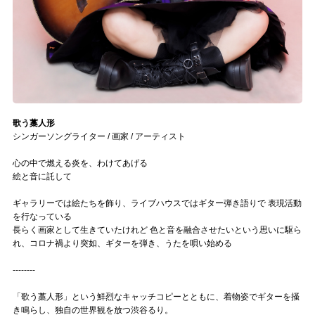
Official SNS
歌う藁人形
シンガーソングライター / 画家 / アーティスト
心の中で燃える炎を、わけてあげる
絵と音に託して
ギャラリーでは絵たちを飾り、ライブハウスではギター弾き語りで 表現活動
を行なっている
長らく画家として生きていたけれど 色と音を融合させたいという思いに駆ら
れ、コロナ禍より突如、ギターを弾き、うたを唄い始める
--------
「歌う藁人形」という鮮烈なキャッチコピーとともに、着物姿でギターを掻
き鳴らし、独自の世界観を放つ渋谷るり。