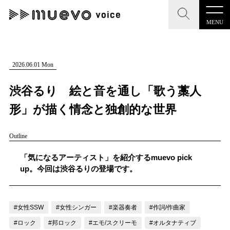
MENU
CLOSE
CLOSE
muevo media
記事を検索する
2026.06.01 Mon
"読者の声を形にする”音楽特化メディア
渋谷るり 絵と音を通し「歌う藁人
形」が描く情念と独創的な世界
Outline
MENU
人気ワード
記事一覧
「気になるアーティスト」を紹介するmuevo pick
#男性SSW
#ポップス
#女性SSW
#ロック
up。今回は渋谷るりの登場です。
プレスリリース一覧
#男性シンガー
#HR/HM
#女性シンガー
会社概要
#ヒップホップ
#男性シンガーグループ
#R&B/ソウル
#女性SSW
#女性シンガー
#楽器奏者
#作詞/作曲家
お問い合わせ
#ロック
#邦ロック
#エモ/スクリーモ
#オルタナティブ