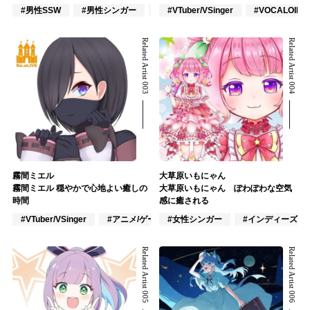
#男性SSW
#男性シンガー
#インディーズ
#VTuber/VSinger
#VOCALOID
Related Artist 003
Related Artist 004
霧間ミエル
大草原いもにゃん
霧間ミエル 穏やかで心地よい癒しの
大草原いもにゃん ぽわぽわな空気
時間
感に癒される
#VTuber/VSinger
#アニメ/ゲーム
#女性シンガー
#J-POP
#インディーズ
Related Artist 005
Related Artist 006