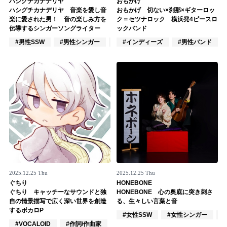
ハシグチカナデリヤ
おもかげ
ハシグチカナデリヤ 音楽を愛し音
おもかげ 切ない×刹那×ギターロッ
記事リクエスト
楽に愛された男！ 音の楽しみ方を
ク＝セツナロック 横浜発4ピースロ
伝導するシンガーソングライター
ックバンド
ログイン
#男性SSW
#男性シンガー
#楽器奏者
#インディーズ
#男性バンド
LINK
muevoクラウドファンディング
muevoコミュニティ
ぶいクラ！by muevo
ぶいコミュ！by muevo
ぶいマガ！ by muevo
2025.12.25 Thu
2025.12.25 Thu
ぐちり
HONEBONE
ぐちり キャッチーなサウンドと独
HONEBONE 心の奥底に突き刺さ
自の情景描写で広く深い世界を創造
る、生々しい言葉と音
Follow us
するボカロP
#女性SSW
#女性シンガー
#VOCALOID
#作詞/作曲家
#DJ