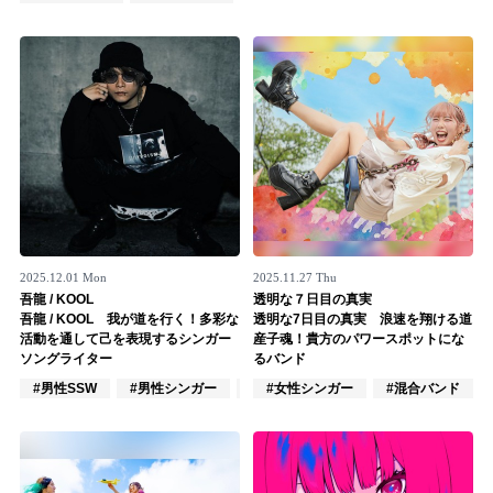
Official SNS
2025.12.01 Mon
2025.11.27 Thu
吾龍 / KOOL
透明な７日目の真実
吾龍 / KOOL 我が道を行く！多彩な
透明な7日目の真実 浪速を翔ける道
活動を通して己を表現するシンガー
産子魂！貴方のパワースポットにな
ソングライター
るバンド
#男性SSW
#男性シンガー
#男性バンド
#女性シンガー
#混合バンド