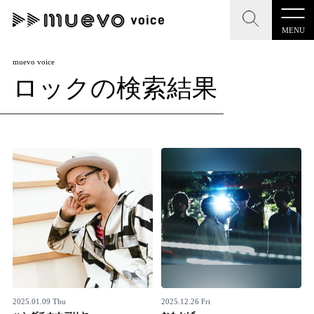
MENU
CLOSE
CLOSE
muevo media
muevo voice
ロックの検索結果
記事を検索する
"読者の声を形にする”音楽特化メディア
MENU
人気ワード
記事一覧
#男性SSW
#ポップス
#女性SSW
#ロック
プレスリリース一覧
#男性シンガー
#HR/HM
#女性シンガー
会社概要
#ヒップホップ
#男性シンガーグループ
#R&B/ソウル
お問い合わせ
2025.01.09 Thu
2025.12.26 Fri