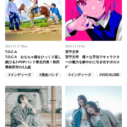
2025.11.17 Mon
2025.11.14 Fri
T.O.C.A
宮守文学
T.O.C.A おもちゃ箱をひっくり返し
宮守文学 様々な手法でキャラクタ
続けるJ-POPバンド東北代表！秋田
ーの魅力を鮮やかに引き出すボカロ
県秋田市の3人組
P`
#インディーズ
#混合バンド
#楽器奏者
#インディーズ
#VOCALOID