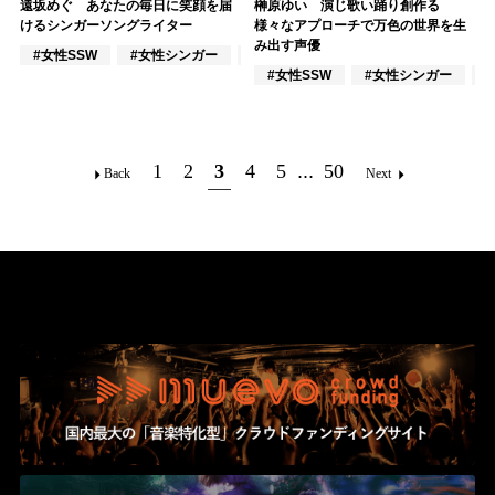
遠坂めぐ あなたの毎日に笑顔を届
榊原ゆい 演じ歌い踊り創作る
けるシンガーソングライター
様々なアプローチで万色の世界を生
み出す声優
#女性SSW
#女性シンガー
#インディーズ
#女性SSW
#女性シンガー
#
1
2
3
4
5
...
50
Back
Next