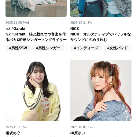
2025.11.05 Wed
2025.10.31 Fri
n.k / Garakt
NiCK
n.k / Garakt 猫と戯れつつ音楽を作
NiCK オルタナティブでパワフルな
るボカロP兼シンガーソングライター
サウンドにのめり込む
#男性SSW
#男性シンガー
#VOCALOID
#インディーズ
#女性バンド
2025.10.11 Sat
2025.10.07 Tue
遠坂めぐ
榊原ゆい