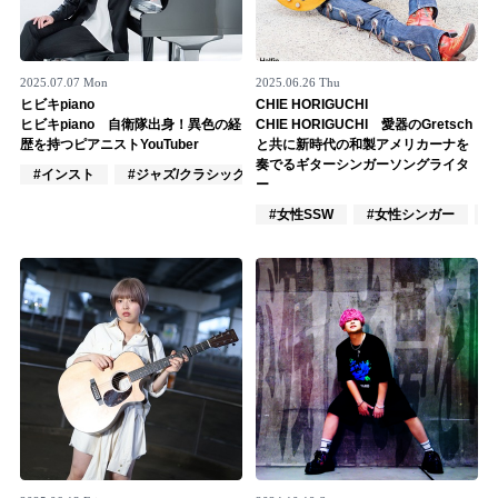
2025.07.07 Mon
2025.06.26 Thu
ヒビキpiano
CHIE HORIGUCHI
ヒビキpiano 自衛隊出身！異色の経
CHIE HORIGUCHI 愛器のGretsch
歴を持つピアニストYouTuber
と共に新時代の和製アメリカーナを
奏でるギターシンガーソングライタ
#インスト
#ジャズ/クラシック奏者
#楽器奏者
ー
#女性SSW
#女性シンガー