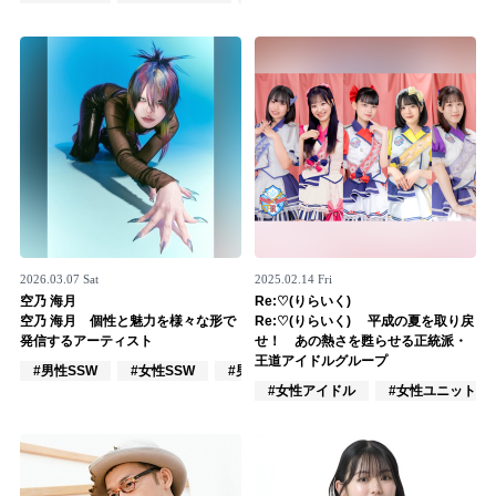
Official SNS
2026.03.07 Sat
2025.02.14 Fri
空乃 海月
Re:♡(りらいく)
空乃 海月 個性と魅力を様々な形で
Re:♡(りらいく) 平成の夏を取り戻
発信するアーティスト
せ！ あの熱さを甦らせる正統派・
王道アイドルグループ
#男性SSW
#女性SSW
#男性シンガー
#女性アイドル
#女性ユニット