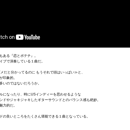
もある『恋とポテチ』。
イブで演奏している１曲だ。
ダメだと分かってるのに もうそれで頭はいっぱい≫と、
が印象的。
多いのではないだろうか。
ルになったり、時にUSインディーを思わせるような
ンドやジャキジャキしたギターサウンドとのバランス感も絶妙。
魅力的だ。
ドの良いところをたくさん堪能できる１曲となっている。