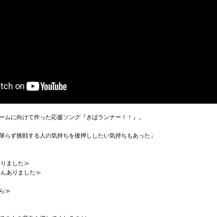
ームに向けて作った応援ソング『きばランナー！！』。
限らず挑戦する人の気持ちを後押ししたい気持ちもあった」
ありました≫
さんありました≫
ら≫