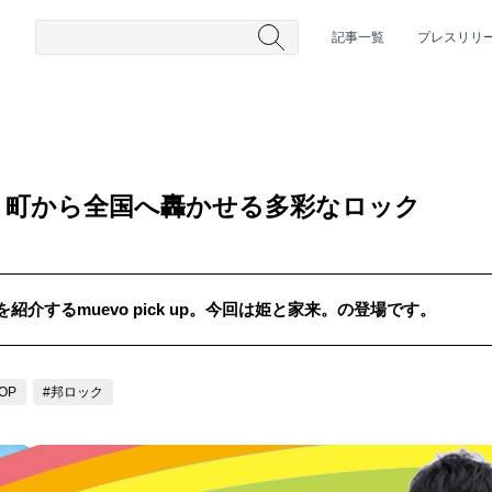
記事一覧
プレスリリ
ま町から全国へ轟かせる多彩なロック
介するmuevo pick up。今回は姫と家来。の登場です。
#HR/HM
#女性シンガー
#ヒップホップ
#男性シンガーグルー
POP
#邦ロック