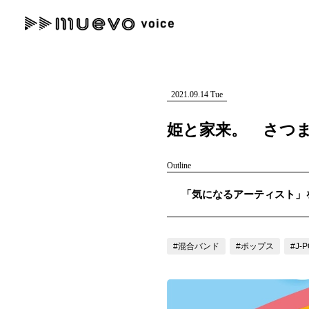
muevo media
記事を検索する
"読者の声を形にする”音楽特化メディア
2021.09.14 Tue
姫と家来。 さつ
Outline
人気ワード
「気になるアーティスト」を紹
MENU
#男性SSW
#ポップス
#女性SSW
#ロック
#男性シンガー
記事一覧
#混合バンド
#ポップス
#J-
プレスリリース一覧
会社概要