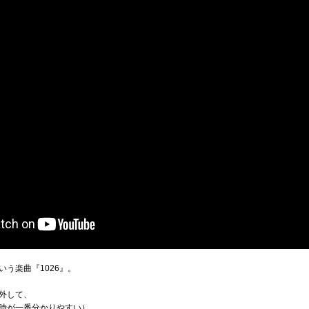
う楽曲『1026』。
外して、
時が一番分かりやすい）。