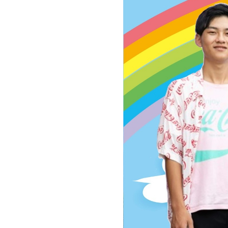
お問い合わせ
記事リクエスト
ログイン
LINK
muevoクラウドファンディング
muevoコミュニティ
ぶいクラ！by muevo
ぶいコミュ！by muevo
ぶいマガ！ by muevo
Follow us