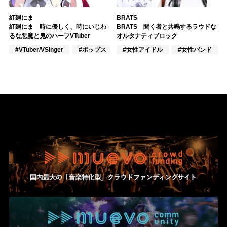
紅廻にま
BRATS
紅廻にま 時に優しく、時にいじわ
BRATS 聞く者と共鳴するラウドな
るな悪魔と鬼のハーフVTuber
オルタナティブロック
#VTuber/VSinger
#ポップス
#アニメ/ゲーム
#女性アイドル
#女性バンド