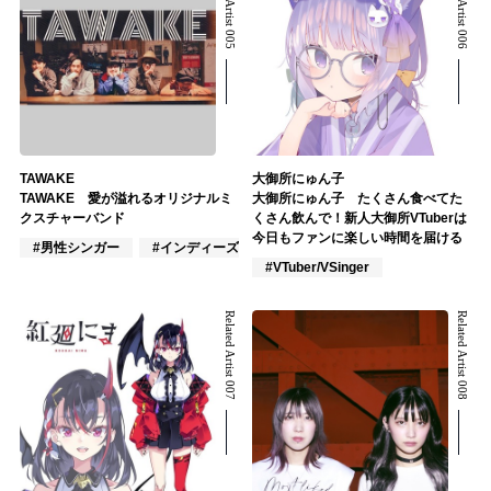
Related Artist 005
Related Artist 006
TAWAKE
大御所にゅん子
TAWAKE 愛が溢れるオリジナルミ
大御所にゅん子 たくさん食べてた
クスチャーバンド
くさん飲んで！新人大御所VTuberは
今日もファンに楽しい時間を届ける
#男性シンガー
#インディーズ
#男性バンド
#VTuber/VSinger
Related Artist 007
Related Artist 008