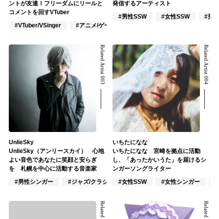
ントが友達！フリーダムにリールと
発信するアーティスト
コメントを回すVTuber
#男性SSW
#女性SSW
#男
#VTuber/VSinger
#アニメ/ゲーム
#Youtuber
Related Artist 003
Related Artist 004
UnlieSky
いちたになな
UnlieSky（アンリースカイ） 心地
いちたになな 宮崎を拠点に活動
よい音色であなたに笑顔と安らぎ
し、「あったかいうた」を届けるシ
を 札幌を中心に活動する音楽家
ンガーソングライター
#男性シンガー
#ジャズ/クラシック奏者
#女性SSW
#楽器奏者
#女性シンガー