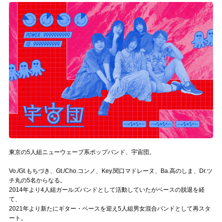
記事リクエスト
ログイン
LINK
muevoクラウドファンディング
muevoコミュニティ
ぶいクラ！by muevo
ぶいコミュ！by muevo
東京の5人組ニューウェーブ系ポップバンド、宇宙団。
ぶいマガ！ by muevo
Vo./Gt.もちづき、Gt./Cho.コンノ、Key.関口マドレーヌ、Ba.高のしま、Dr.ツ
チ丸の5名からなる。
2014年より4人組ガールズバンドとして活動していたがベースの脱退を経
て、
Follow us
2021年より新たにギター・ベースを迎え5人組男女混合バンドとして再スタ
ート。