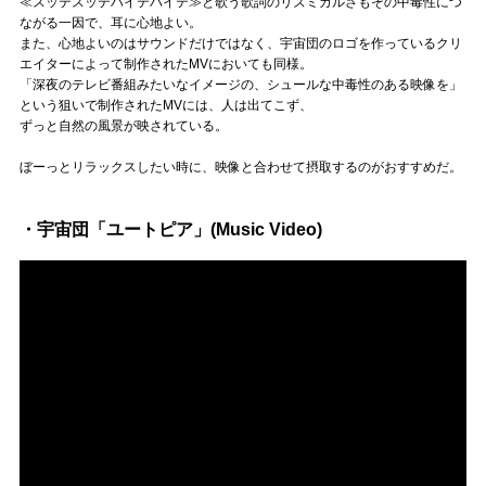
≪スッテスッテハイテハイテ≫と歌う歌詞のリズミカルさもその中毒性につ
ながる一因で、耳に心地よい。
また、心地よいのはサウンドだけではなく、宇宙団のロゴを作っているクリ
エイターによって制作されたMVにおいても同様。
「深夜のテレビ番組みたいなイメージの、シュールな中毒性のある映像を」
という狙いで制作されたMVには、人は出てこず、
ずっと自然の風景が映されている。
ぼーっとリラックスしたい時に、映像と合わせて摂取するのがおすすめだ。
・宇宙団「ユートピア」(Music Video)