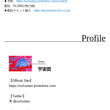
▶︎予約
https://uchudan.jimdofree.com/contact/
配信 ¥1,000(+投げ銭)
▶︎配信チケット購入
https://qumomee.toos.co.jp/
Profile
Artist
宇宙団
【Official Site】
https://uchudan.jimdofree.com
【Twitter】
@uchudan