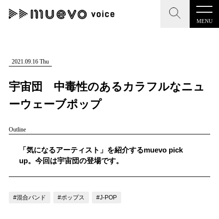
MENU
CLOSE
CLOSE
muevo media
記事を検索する
2021.09.16 Thu
"読者の声を形にする”音楽特化メディア
宇宙団 中毒性のあるカラフルなニュ
ーウェーブポップ
Outline
MENU
人気ワード
記事一覧
「気になるアーティスト」を紹介するmuevo pick
#男性SSW
#ポップス
#女性SSW
#ロック
up。今回は宇宙団の登場です。
プレスリリース一覧
#男性シンガー
#HR/HM
#女性シンガー
会社概要
#ヒップホップ
#男性シンガーグループ
#R&B/ソウル
#混合バンド
#ポップス
#J-POP
お問い合わせ