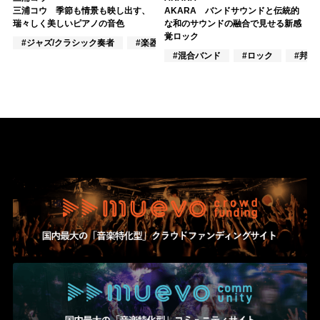
三浦コウ 季節も情景も映し出す、
AKARA バンドサウンドと伝統的
瑞々しく美しいピアノの音色
な和のサウンドの融合で見せる新感
覚ロック
#ジャズ/クラシック奏者
#楽器奏者
#ピアノ
#混合バンド
#ロック
#邦ロ