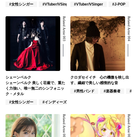
#女性シンガー
#VTuber/VSinger
#VTuber/VSinger
#ポップス
#J-POP
Related Artist 003
Related Artist 004
シェーンベルク
クロダセイイチ 心の機微を映し出
シェーンベルク 美しく荘厳で、重た
す、繊細で美しい感情的な音
く力強い、唯一無二のシンフォニッ
#男性バンド
#楽器奏者
#作
ク・メタル
#女性シンガー
#インディーズ
#混合バンド
Related Artist 005
Related Artist 006