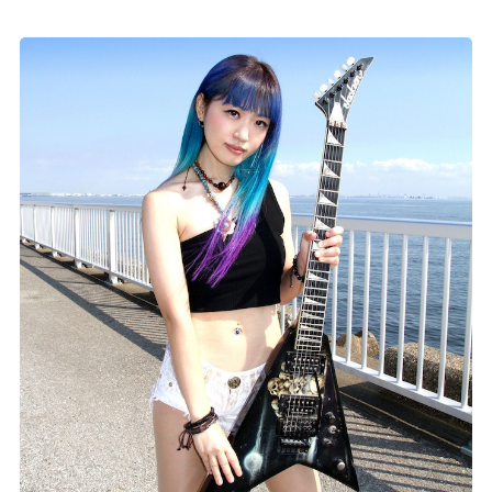
記事リクエスト
ログイン
LINK
muevoクラウドファンディング
muevoコミュニティ
ぶいクラ！by muevo
ぶいコミュ！by muevo
ぶいマガ！ by muevo
Follow us