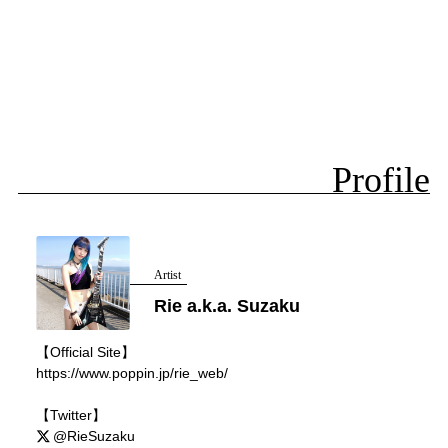
Profile
Artist
Rie a.k.a. Suzaku
【Official Site】
https://www.poppin.jp/rie_web/
【Twitter】
@RieSuzaku