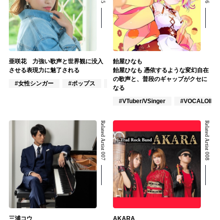
亜咲花 力強い歌声と世界観に没入
飴屋ひなも
させる表現力に魅了される
飴屋ひなも 憑依するような変幻自在
の歌声と、普段のギャップがクセに
#女性シンガー
#ポップス
#アニメ/ゲーム
なる
#VTuber/VSinger
#VOCALOID
Related Artist 007
Related Artist 008
三浦コウ
AKARA