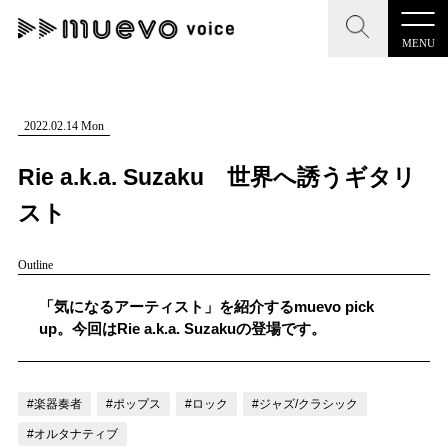
MENU
CLOSE
CLOSE
muevo media
記事を検索する
2022.02.14 Mon
"読者の声を形にする”音楽特化メディア
Rie a.k.a. Suzaku 世界へ誘うギタリ
スト
Outline
MENU
人気ワード
記事一覧
「気になるアーティスト」を紹介するmuevo pick
#男性SSW
#ポップス
#女性SSW
#ロック
up。今回はRie a.k.a. Suzakuの登場です。
プレスリリース一覧
#男性シンガー
#HR/HM
#女性シンガー
会社概要
#ヒップホップ
#男性シンガーグループ
#R&B/ソウル
#楽器奏者
#ポップス
#ロック
#ジャズ/クラシック
お問い合わせ
#オルタナティブ