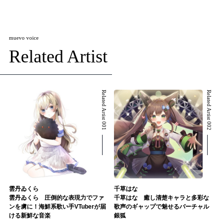
muevo voice
Related Artist
Related Artist 001
Related Artist 002
雲丹ゐくら
千草はな
雲丹ゐくら 圧倒的な表現力でファ
千草はな 癒し清楚キャラと多彩な
ンを虜に！海鮮系歌い手VTuberが届
歌声のギャップで魅せるバーチャル
ける新鮮な音楽
銀狐