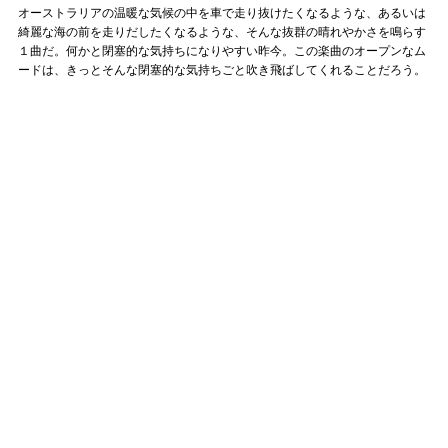
オーストラリアの温暖な気候の中を車で走り抜けたくなるような、あるいは
綺麗な海の前を走りだしたくなるような、そんな抜群の晴れやかさを鳴らす
１曲だ。何かと閉塞的な気持ちになりやすい昨今。この楽曲のオープンなム
ードは、きっとそんな閉塞的な気持ちごと吹き飛ばしてくれることだろう。