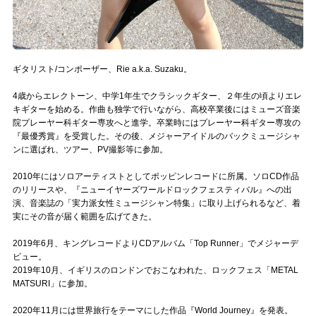
Official SNS
ギタリスト/コンポーザー、Rie a.k.a. Suzaku。
4歳からエレクトーン、中学1年生でクラシックギター、２年生の頃よりエレ
キギターを始める。作曲も独学で行いながら、高校卒業後にはミューズ音楽
院プレーヤー科ギター専攻へと進学。卒業時にはプレーヤー科ギター専攻の
『最優秀賞』を受賞した。その後、メジャーアイドルのバックミュージシャ
ンに選ばれ、ツアー、PV撮影等に参加。
2010年にはソロアーティストとしてポッピンレコードに所属。ソロCD作品
のリリースや、『ニューイヤーズワールドロックフェスティバル』への出
演、音楽誌の「実力派女性ミュージシャン特集」に取り上げられるなど、着
実にその音が届く範囲を広げてきた。
2019年6月、キングレコードよりCDアルバム「Top Runner」でメジャーデ
ビュー。
2019年10月、イギリスのロンドンでおこなわれた、ロックフェス「METAL
MATSURI」に参加。
2020年11月には世界旅行をテーマにした作品『World Journey』を発表。