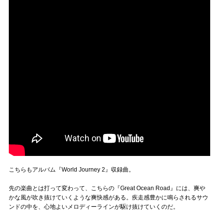
こちらもアルバム『World Journey 2』収録曲。
先の楽曲とは打って変わって、こちらの『Great Ocean Road』には、爽や
かな風が吹き抜けていくような爽快感がある。疾走感豊かに鳴らされるサウ
ンドの中を、心地よいメロディーラインが駆け抜けていくのだ。