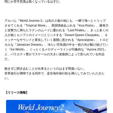
間にか苦手意識は無くなっているはずだ。
アルバム『World Journey 2』は先の２曲の他にも、一瞬で海へとトリップ
させてくれる『Tropical Wave』、異国情緒あふれる『Inca Ruins』、爆発力
と攻撃力に満ちたラテンのムードに覆われる『Last Pirates』、きっと多くの
人が抱くエジプトのイメージとリンクする『Desert Queen Cleopatra』、キ
ャッチーなサウンドと変化していく展開に惹かれる『Apocalypse』、トロピ
カルな『Jamaican Dreams』、冷たい空気感の中を一筋の光が駆け抜けてい
く『Ice World』、ぐっとくるメロディーラインが印象的な『Aurora 2021』
と、バラエティ豊かでスケールの大きい楽曲群によって彩られている作品
だ。
飽きずに聞き込むことが出来るというのはまず間違いない。
世界旅行が満喫できる同作で、是非海外旅行欲を満たしてみていただきた
い。
【リリース情報】