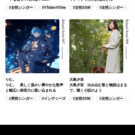
#女性シンガー
#VTuber/VSinger
#女性SSW
#ポップス
#女性シンガー
Related Artist 007
Related Artist 008
りむ。
大島夕采
りむ。 美しく温かい爽やかな歌声
大島夕采 沁み込む歌と物語はまる
と幅広い表現力に吸い込まれる
で、聴く小説のよう
#男性シンガー
#インディーズ
#女性SSW
#VTuber/VSinger
#女性シンガー