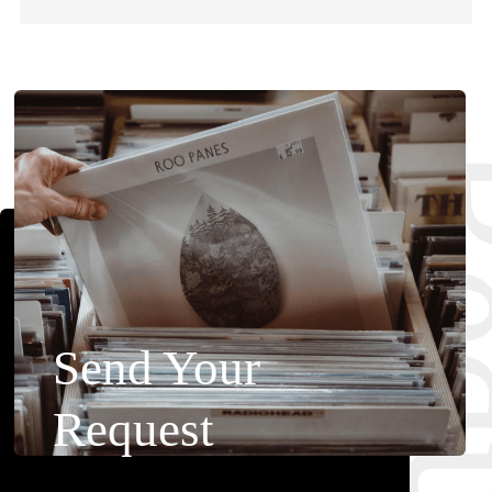
Requ
Send Your
Request