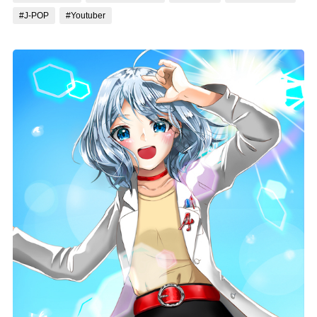
#J-POP
#Youtuber
記事リクエスト
ログイン
LINK
muevoクラウドファンディング
muevoコミュニティ
ぶいクラ！by muevo
ぶいコミュ！by muevo
ぶいマガ！ by muevo
Follow us