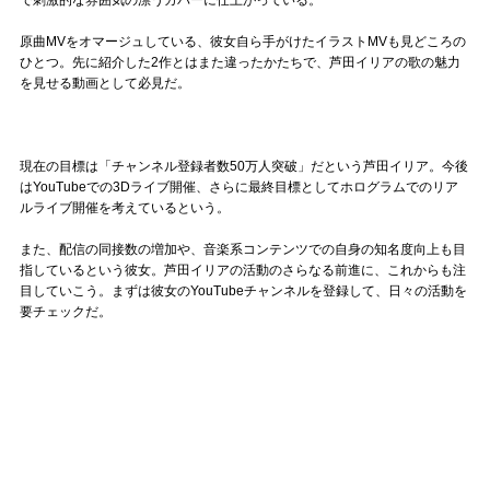
で刺激的な雰囲気の漂うカバーに仕上がっている。
原曲MVをオマージュしている、彼女自ら手がけたイラストMVも見どころの
ひとつ。先に紹介した2作とはまた違ったかたちで、芦田イリアの歌の魅力
を見せる動画として必見だ。
現在の目標は「チャンネル登録者数50万人突破」だという芦田イリア。今後
はYouTubeでの3Dライブ開催、さらに最終目標としてホログラムでのリア
ルライブ開催を考えているという。
また、配信の同接数の増加や、音楽系コンテンツでの自身の知名度向上も目
指しているという彼女。芦田イリアの活動のさらなる前進に、これからも注
目していこう。まずは彼女のYouTubeチャンネルを登録して、日々の活動を
要チェックだ。