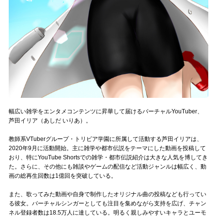
Official SNS
幅広い雑学をエンタメコンテンツに昇華して届けるバーチャルYouTuber、
芦田イリア（あしだ いりあ）。
教師系VTuberグループ・トリビア学園に所属して活動する芦田イリアは、
2020年9月に活動開始。主に雑学や都市伝説をテーマにした動画を投稿して
おり、特にYouTube Shortsでの雑学・都市伝説紹介は大きな人気を博してき
た。さらに、その他にも雑談やゲームの配信など活動ジャンルは幅広く、動
画の総再生回数は1億回を突破している。
また、歌ってみた動画や自身で制作したオリジナル曲の投稿なども行ってい
る彼女。バーチャルシンガーとしても注目を集めながら支持を広げ、チャン
ネル登録者数は18.5万人に達している。明るく親しみやすいキャラとユーモ