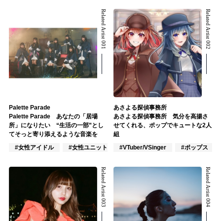
Related Artist 001
Related Artist 002
Palette Parade
あさよる探偵事務所
Palette Parade あなたの「居場
あさよる探偵事務所 気分を高揚さ
所」になりたい “生活の一部”とし
せてくれる、ポップでキュートな2人
てそっと寄り添えるような音楽を
組
#女性アイドル
#女性ユニット
#VTuber/VSinger
#ポップス
#ポップス
Related Artist 003
Related Artist 004