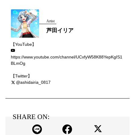
Artist
芦田イリア
【YouTube】
https://www.youtube.com/channel/UCxfyW58K88YepKgIS1
BLmOg
【Twitter】
@ashidairia_0817
SHARE ON: