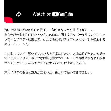
2022年3月に投稿された芦田イリア初のオリジナル曲「はれる！」。
自ら作詞作曲を手がけたというこの曲は、明るくアッパーなサウンドとキャ
ッチーなメロディに乗せて、ひたすらにポジティブなメッセージが歌われる
キラーチューンだ。
この曲について「聴いてくれた人を元気にしたい」と曲に込めた思いを語っ
ている芦田イリア。ポップな曲調と彼女のストレートで感情豊かな歌唱が合
わさることで、エネルギッシュなナンバーに仕上がっている。
芦田イリアの個性と魅力が詰まった一曲として聴いてみてほしい。