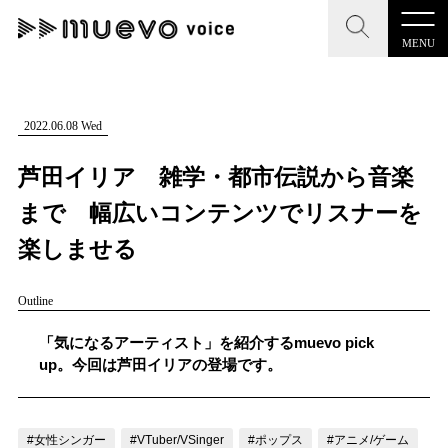
MENU
CLOSE
CLOSE
muevo media
記事を検索する
2022.06.08 Wed
"読者の声を形にする”音楽特化メディア
芦田イリア 雑学・都市伝説から音楽
まで 幅広いコンテンツでリスナーを
楽しませる
MENU
人気ワード
Outline
記事一覧
#男性SSW
#ポップス
#女性SSW
#ロック
「気になるアーティスト」を紹介するmuevo pick
プレスリリース一覧
#男性シンガー
#HR/HM
#女性シンガー
up。今回は芦田イリアの登場です。
会社概要
#ヒップホップ
#男性シンガーグループ
#R&B/ソウル
お問い合わせ
#女性シンガー
#VTuber/VSinger
#ポップス
#アニメ/ゲーム