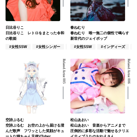
日比谷りこ
春ねむり
日比谷りこ レトロをまとった令和
春ねむり 唯一無二の個性で鳴らす
の歌姫
新世代のジェイポップ
#女性SSW
#女性シンガー
#インディーズ
#女性SSW
#インディーズ
Related Artist 005
Related Artist 006
空詩ぷるむ
松山あおい
空詩ぷるむ お空の上から届ける澄
松山あおい 音楽からアニメまで
んだ歌声 フワッとした笑顔がキュ
圧倒的に多彩な活動で魅せるクリエ
ートな猫ちゃん天使VTuber
イティブうたのおねえさん