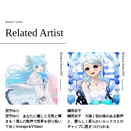
muevo voice
Related Artist
Related Artist 001
Related Artist 002
宮守ゆり
鶴羽衣子
宮守ゆり あなたに癒しと元気と輝
鶴羽衣子 力強く切れ味のある歌声
きを！澄んだ歌声で世界を切り拓い
と、愛らしく柔らかいルックスとの
てゆくVsinger&VTuber
ギャップに惹きつけられる