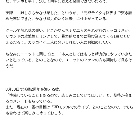
だ。テンポも早く、決して簡単に歌える楽曲ではないだろう。
実際、「難しさもかなり感じた」というが、「完成テイクは限界まで突き詰
めた末にできた、かなり満足のいく出来」に仕上がっている。
クールで切れ味の鋭い、どこかやんちゃな二人のそれぞれのカッコよさが、
サウンドの攻撃性とリンクして、暴力的なまでに飛び込んでくる1曲だとい
えるだろう。カッコイイ二人に酔いしれたい人にお勧めしたい。
ちなみにユニットに関しては、「本人としてはもっと精力的にやっていきた
いと思っている」とのことなので、ユニットのファンの方も期待して良さそ
うだ。
8月30日で活動2周年を迎える彼。
「準備していることもあるので、楽しみにしていてほしい」と、期待が高ま
るコメントももらっている。
また、現在の一番の目標は「3Dモデルでのライブ」とのことなので、そちら
も合わせて楽しみに待っておこう。