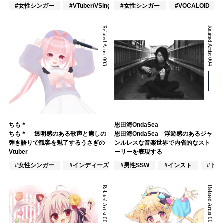
#女性シンガー
#VTuber/VSinger
#女性シンガー
#VOCALOID
#VOCALOID
Related Artist 003
Related Artist 004
ちも＊
恩田海OndaSea
ちも＊ 透明感のある歌声と癒しの
恩田海OndaSea 浮遊感のあるジャ
弾き語りで観客を魅了するうさぎの
ンルレスな音楽世界で内省的なスト
Vtuber
ーリーを表現する
#女性シンガー
#インディーズ
#男性SSW
#男性アイドル
#インスト
#ト
Related Artist 005
Related Artist 006