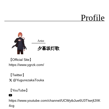
Profile
Artist
夕暮坂灯歌
【Official Site】
https://www.ygrzk.com/
【Twitter】
@YugurezakaTouka
【YouTube】
https://www.youtube.com/channel/UCWyibJue6U3TtwrjfJXK
4cg