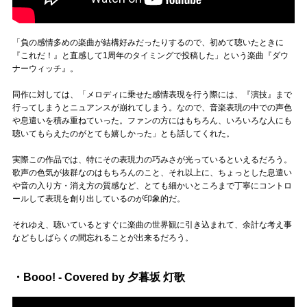
「負の感情多めの楽曲が結構好みだったりするので、初めて聴いたときに
『これだ！』と直感して1周年のタイミングで投稿した」という楽曲『ダウ
ナーウィッチ』。
同作に対しては、「メロディに乗せた感情表現を行う際には、『演技』まで
行ってしまうとニュアンスが崩れてしまう。なので、音楽表現の中での声色
や息遣いを積み重ねていった。ファンの方にはもちろん、いろいろな人にも
聴いてもらえたのがとても嬉しかった」とも話してくれた。
実際この作品では、特にその表現力の巧みさが光っているといえるだろう。
歌声の色気が抜群なのはもちろんのこと、それ以上に、ちょっとした息遣い
や音の入り方・消え方の質感など、とても細かいところまで丁寧にコントロ
ールして表現を創り出しているのが印象的だ。
それゆえ、聴いているとすぐに楽曲の世界観に引き込まれて、余計な考え事
などもしばらくの間忘れることが出来るだろう。
・Booo! - Covered by 夕暮坂 灯歌