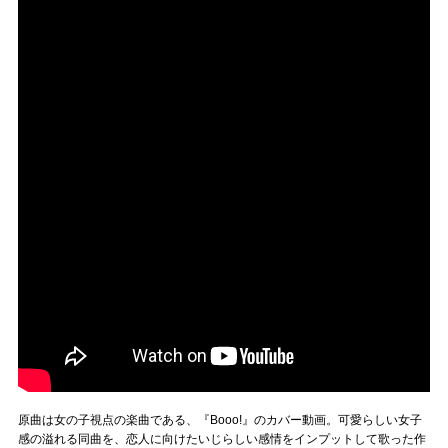
原曲は女の子視点の楽曲である、『Booo!』のカバー動画。可愛らしい女子
感の溢れる同曲を、恋人に向けたいじらしい感情をインプットして歌った作