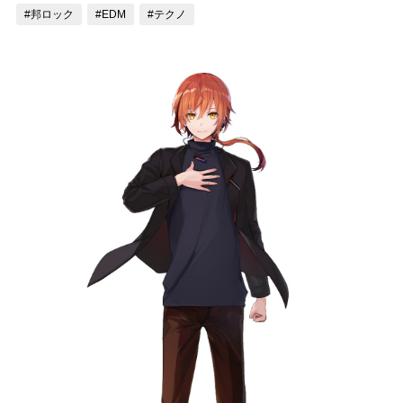
#邦ロック
#EDM
#テクノ
記事リクエスト
ログイン
LINK
muevoクラウドファンディング
muevoコミュニティ
ぶいクラ！by muevo
ぶいコミュ！by muevo
ぶいマガ！ by muevo
Follow us