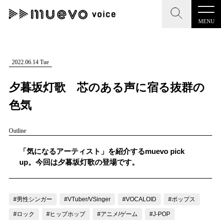
MENU
CLOSE
CLOSE
muevo media
記事を検索する
2022.06.14 Tue
"読者の声を形にする”音楽特化メディア
夕暮坂灯歌 芯のある声に宿る抜群の
色気
Outline
MENU
人気ワード
記事一覧
「気になるアーティスト」を紹介するmuevo pick
#男性SSW
#ポップス
#女性SSW
#ロック
up。今回は夕暮坂灯歌の登場です。
プレスリリース一覧
#男性シンガー
#HR/HM
#女性シンガー
会社概要
#ヒップホップ
#男性シンガーグループ
#R&B/ソウル
#男性シンガー
#VTuber/VSinger
#VOCALOID
#ポップス
お問い合わせ
#ロック
#ヒップホップ
#アニメ/ゲーム
#J-POP