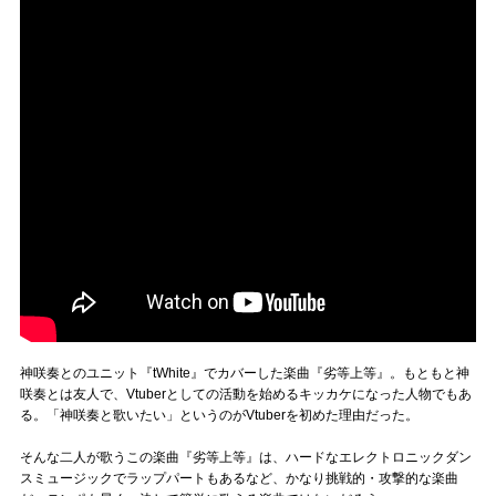
神咲奏とのユニット『tWhite』でカバーした楽曲『劣等上等』。もともと神
咲奏とは友人で、Vtuberとしての活動を始めるキッカケになった人物でもあ
る。「神咲奏と歌いたい」というのがVtuberを初めた理由だった。
そんな二人が歌うこの楽曲『劣等上等』は、ハードなエレクトロニックダン
スミュージックでラップパートもあるなど、かなり挑戦的・攻撃的な楽曲