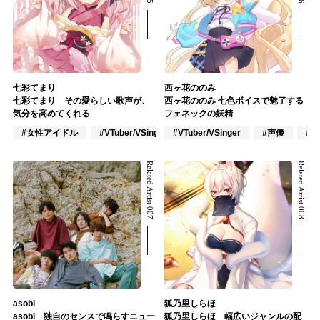
七彩てまり
西ヶ花ののみ
七彩てまり その愛らしい歌声が、
西ヶ花ののみ 七色ボイスで魅了する
気分を高めてくれる
フェネックの妖精
#女性アイドル
#VTuber/VSinger
#VTuber/VSinger
#アニメ/ゲーム
#声優
#
Related Artist 007
Related Artist 008
asobi
狐乃里しらほ
asobi 独自のセンスで鳴らすニュー
狐乃里しらほ 幅広いジャンルの配