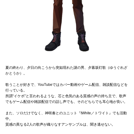
Official SNS
夏の終わり、夕日の向こうから突如現れた謎の男、夕暮坂灯歌（ゆうぐれざ
かとうか）。
歌うことが好きで、YouTubeではカバー動画やゲーム配信、雑談配信などを
行っている。
所謂“イケボ”と言われるような、芯と色気のある質感の声の持ち主で、歌声
でもゲーム配信や雑談配信での話し声でも、そのどちらでも耳心地が良い。
また、ソロだけでなく、神咲奏とのユニット『tWhite／トワイト』でも活動
中。
質感の異なる2人の歌声が織りなすアンサンブルは、聞き逃せない。