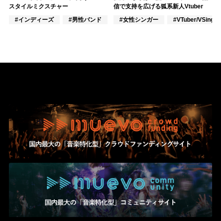
スタイルミクスチャー
信で支持を広げる狐系新人Vtuber
#インディーズ
#男性バンド
#ポップス
#女性シンガー
#VTuber/VSinger