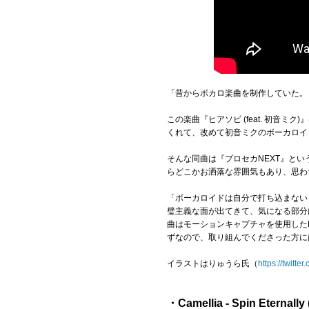
「昔からボカロ楽曲を制作していた。
この楽曲『ヒアソビ (feat. 初
くれて、改めて初音ミクのボーカロイ
そんな同曲は『プロセカNEXT』と
らどこかお洒落な雰囲気もあり、思わ
「ボーカロイドは自分で打ち込まない
璧主義な面が出てきて、気になる部分
曲はモーションキャプチャを使用した
ずなので、取り組んでくださった方に
イラストはりゅうら氏（
https://twitte
・Camellia - Spin Eternally