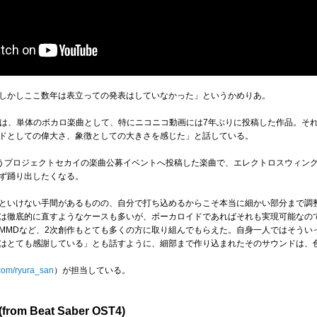
しかしここ数年は表立っての発表はしていなかった」というかめりあ。
音ミク)』は、単体のボカロ楽曲として、特にニコニコ動画には7年ぶりに投稿した作品。
ドとしての偉大さ、象徴としての大きさを感じた」と話している。
いうプロジェクトセカイの楽曲公募イベントへ投稿した楽曲で、エレクトロスウィン
ず踊り出したくなる。
といけない手間があるものの、自分で打ち込めるからこそ本当に細かい部分まで調
は徹底的に直すようなケースも多いが、ボーカロイドであればそれも実現可能なの
MMDなど、2次創作もとても多くの方に取り組んでもらえた。自身一人ではそうい
はとても感謝している」とも話すように、細部まで作り込まれたそのサウンドは、
r.com/ryura_san
）が担当している。
 (from Beat Saber OST4)