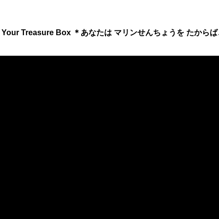
】I’m Your Treasure Box ＊あなたは マリンせんちょうを たか