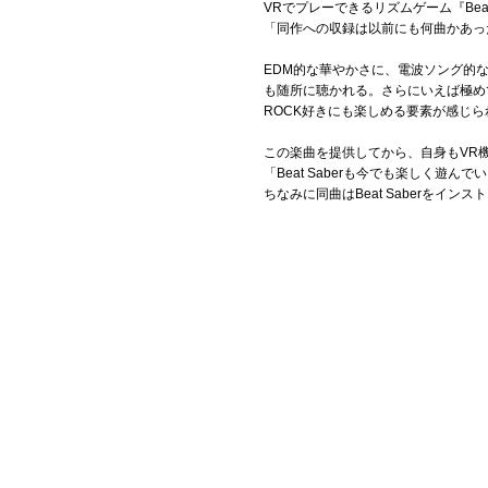
VRでプレーできるリズムゲーム『Beat Sa
「同作への収録は以前にも何曲かあっ
EDM的な華やかさに、電波ソング的
も随所に聴かれる。さらにいえば極めて
ROCK好きにも楽しめる要素が感じ
この楽曲を提供してから、自身もVR
「Beat Saberも今でも楽しく遊ん
ちなみに同曲はBeat Saberをイ