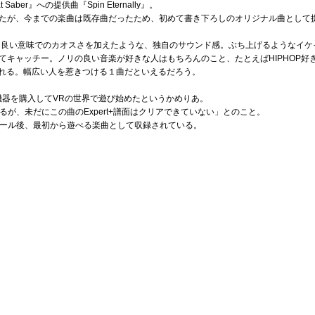
ber』への提供曲『Spin Eternally』。
たが、今までの楽曲は既存曲だったため、初めて書き下ろしのオリジナル曲として
な良い意味でのカオスさを加えたような、独自のサウンド感。ぶち上げるようなイケ
キャッチー。ノリの良い音楽が好きな人はもちろんのこと、たとえばHIPHOP好きやK-
られる。幅広い人を惹きつける１曲だといえるだろう。
機器を購入してVRの世界で遊び始めたというかめりあ。
でいるが、未だにこの曲のExpert+譜面はクリアできていない」とのこと。
ンストール後、最初から遊べる楽曲として収録されている。