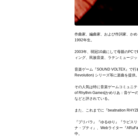
Official SNS
作曲家、編曲家、および作詞家、かめ
1992年生。
2003年、弱冠10歳にして母親のP
ィング、民族音楽、ラテンミュージッ
音楽ゲーム『SOUND VOLTEX』で行わ
Revolution) シリーズ等に楽曲を提供
その人気は特に音楽ゲームコミュニティで
of Rhythm Games[かめりあ：音ゲーの王
などと評されている。
また、これまでに『beatnation R
『プリパラ』『ゆるゆり』『ラピスリラ
ナ・プティ』、Webライター『AR
中。