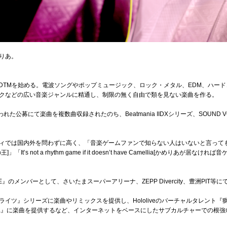
りあ。
CでDTMを始める。電波ソングやポップミュージック、ロック・メタル、EDM、ハー
クなどの広い音楽ジャンルに精通し、制限の無く自由で類を見ない楽曲を作る。
れた公募にて楽曲を複数曲収録されたのち、Beatmania IIDXシリーズ、SOUND VOLT
。
は国内外を問わずに高く、「音楽ゲームファンで知らない人はいないと言っても過言ではない
]」「It’s not a rhythm game if it doesn’t have Camellia[かめり
HYZE』のメンバーとして、さいたまスーパーアリーナ、ZEPP Divercity、豊洲PIT
イツ』シリーズに楽曲やリミックスを提供し、Hololiveのバーチャルタレント
uFa』に楽曲を提供するなど、インターネットをベースにしたサブカルチャーでの根