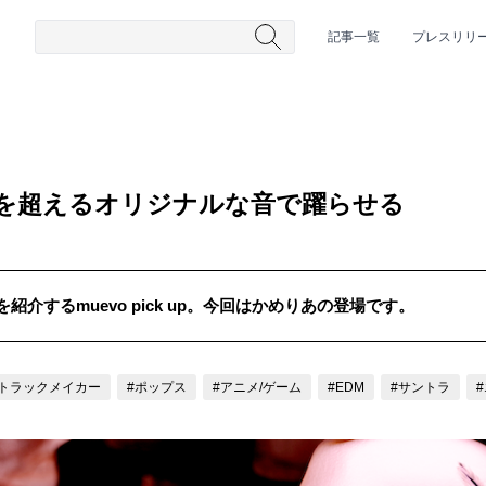
記事一覧
プレスリリ
ルを超えるオリジナルな音で躍らせる
介するmuevo pick up。今回はかめりあの登場です。
#HR/HM
#女性シンガー
#ヒップホップ
#男性シンガーグルー
#トラックメイカー
#ポップス
#アニメ/ゲーム
#EDM
#サントラ