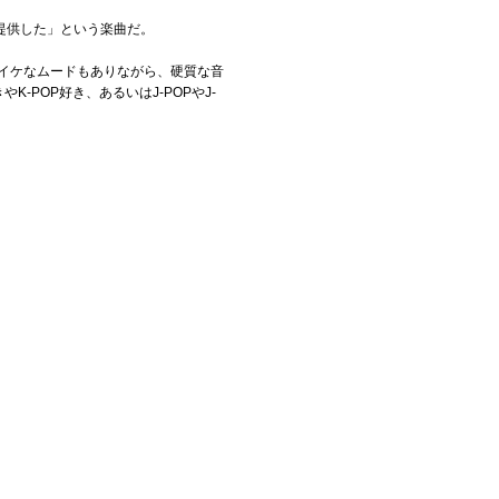
提供した」という楽曲だ。
イケなムードもありながら、硬質な音
POP好き、あるいはJ-POPやJ-