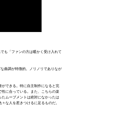
それでも「ファンの方は暖かく受け入れて
グな曲調が特徴的。ノリノリでありなが
整ができる。特に自主制作になると完
で性に合っている。また、こちらの楽
ったムーブメントは絶対になかったは
色々な人を惹きつけるに足るものだ。