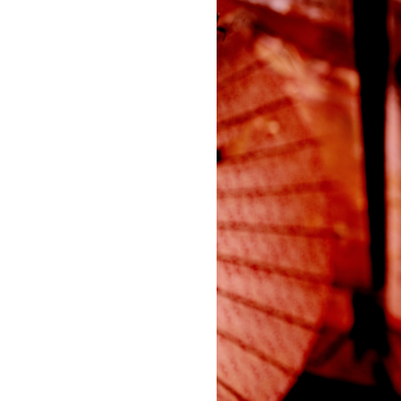
お問い合わせ
記事リクエスト
ログイン
LINK
muevoクラウドファンディング
muevoコミュニティ
ぶいクラ！by muevo
ぶいコミュ！by muevo
ぶいマガ！ by muevo
Follow us