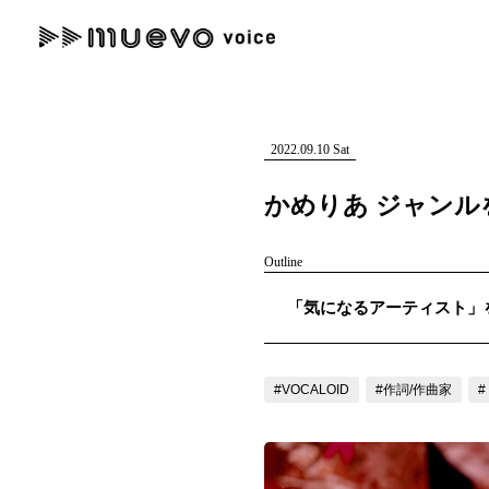
muevo media
記事を検索する
"読者の声を形にする”音楽特化メディア
2022.09.10 Sat
かめりあ ジャン
Outline
人気ワード
「気になるアーティスト」を紹
MENU
#男性SSW
#ポップス
#女性SSW
#ロック
#男性シンガー
記事一覧
#VOCALOID
#作詞/作曲家
プレスリリース一覧
会社概要