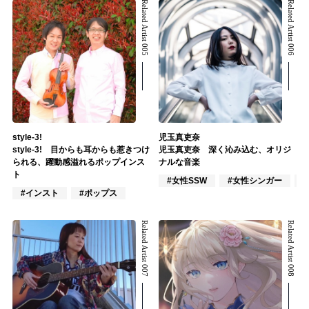
Related Artist 005
Related Artist 006
style-3!
児玉真吏奈
style-3! 目からも耳からも惹きつけ
児玉真吏奈 深く沁み込む、オリジ
られる、躍動感溢れるポップインス
ナルな音楽
ト
#女性SSW
#女性シンガー
#インスト
#ポップス
Related Artist 007
Related Artist 008