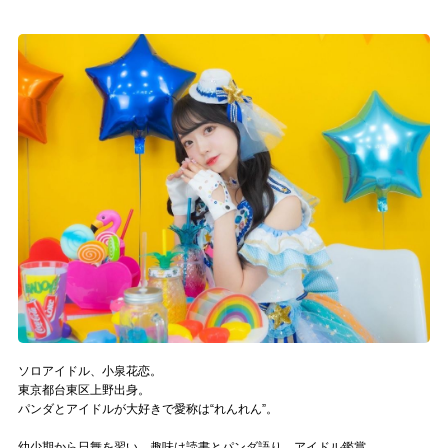
記事リクエスト
ログイン
LINK
muevoクラウドファンディング
muevoコミュニティ
ぶいクラ！by muevo
ぶいコミュ！by muevo
ぶいマガ！ by muevo
ソロアイドル、小泉花恋。
東京都台東区上野出身。
パンダとアイドルが大好きで愛称は“れんれん”。
Follow us
幼少期から日舞を習い、趣味は読書とパンダ語り、アイドル鑑賞。