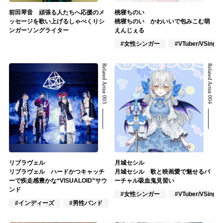
前田琴音 頑張る人たちへ応援のメ
桃寝ちのい
ッセージを歌い上げるしゃべくりシ
桃寝ちのい かわいいで包みこむ萌
ンガーソングライター
えんじぇる
#女性シンガー
#VTuber/VSinger
Related Artist 003
Related Artist 004
リブラヴェル
月城セシル
リブラヴェル ハードかつキャッチ
月城セシル 歌と映画愛で魅せるバ
ーで疾走感豊かな“VISUALOID”サウ
ーチャル吸血鬼見習い
ンド
#女性シンガー
#VTuber/VSinger
#インディーズ
#男性バンド
#VOCALOID