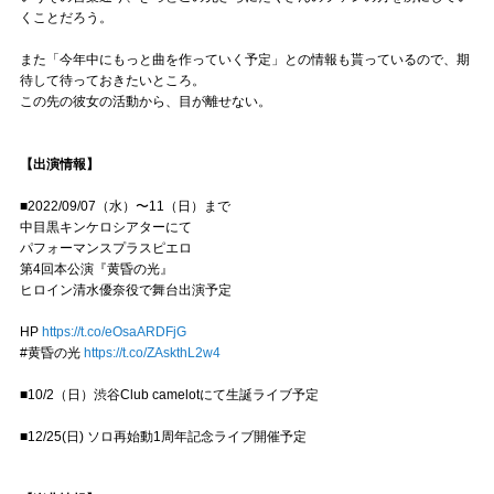
くことだろう。
また「今年中にもっと曲を作っていく予定」との情報も貰っているので、期
待して待っておきたいところ。
この先の彼女の活動から、目が離せない。
【出演情報】
■2022/09/07（水）〜11（日）まで
中目黒キンケロシアターにて
パフォーマンスプラスピエロ
第4回本公演『黄昏の光』
ヒロイン清水優奈役で舞台出演予定
HP
https://t.co/eOsaARDFjG
#黄昏の光
https://t.co/ZAskthL2w4
■10/2（日）渋谷Club camelotにて生誕ライブ予定
■12/25(日) ソロ再始動1周年記念ライブ開催予定