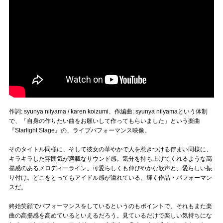
作詞: syunya niiyama / karen koizumi、作編曲: syunya niiyamaという体制
で、「自身の作りたい曲をお願いして作ってもらいました」という楽曲
『Starlight Stage』の、ライブパフォーマンス映像。
そのタイトル同様に、そして彼女の華やかで人を惹きつける佇まい同様に、
キラキラした雰囲気が満載なサウンド感。気分を持ち上げてくれるような高
揚感のあるメロディーライン。可愛らしくも伸びやかな歌声と、愛らしい振
り付け。どこをとってもアイドル感が溢れている、輝く作品・パフォーマン
スだ。
終始笑顔でパフォーマンスをしているというのもポイントで、それもまた楽
曲の高揚感を高めているといえるだろう。見ているだけで楽しい気持ちにな