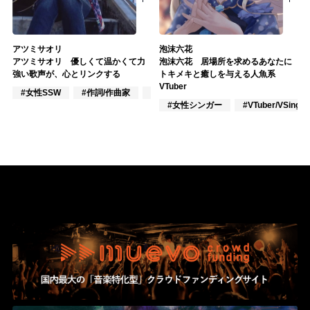
アツミサオリ
泡沫六花
アツミサオリ 優しくて温かくて力
泡沫六花 居場所を求めるあなたに
強い歌声が、心とリンクする
トキメキと癒しを与える人魚系
VTuber
#女性SSW
#作詞/作曲家
#ポップス
#女性シンガー
#VTuber/VSinger