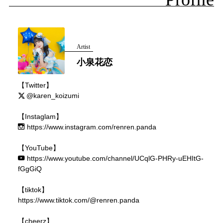
Artist
小泉花恋
【Twitter】
@karen_koizumi
【Instaglam】
https://www.instagram.com/renren.panda
【YouTube】
https://www.youtube.com/channel/UCqlG-PHRy-uEHItG-
fGgGiQ
【tiktok】
https://www.tiktok.com/@renren.panda
【cheerz】