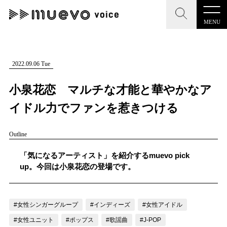
MENU
CLOSE
CLOSE
muevo media
記事を検索する
2022.09.06 Tue
"読者の声を形にする”音楽特化メディア
小泉花恋 マルチな才能と華やかなア
イドル力でファンを惹きつける
Outline
MENU
人気ワード
記事一覧
「気になるアーティスト」を紹介するmuevo pick
#男性SSW
#ポップス
#女性SSW
#ロック
up。今回は小泉花恋の登場です。
プレスリリース一覧
#男性シンガー
#HR/HM
#女性シンガー
会社概要
#ヒップホップ
#男性シンガーグループ
#R&B/ソウル
#女性シンガーグループ
#インディーズ
#女性アイドル
お問い合わせ
#女性ユニット
#ポップス
#歌謡曲
#J-POP