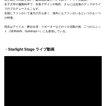
Official SNS
女子大学の服飾科卒で、衣装デザインや制作、さらには自身のグッズやライ
ブのプロデュースもこなす。
全国にファンがいて遠方の方も多く、海外にもファンがいるというのも一つ
の特徴。
現在はアイドル・舞台出演・リポーターなどのソロ活動の他、二つのユニッ
ト（SEIRëëN、Guildrops +）にも参加している。
・Starlight Stage ライブ動画