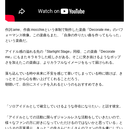
作詞:ame、作曲:mocchieという体制で制作した楽曲『Decorate me』のパフ
ォーマンス映像。この楽曲もまた、「自身の作りたい曲を作ってもらった」
という楽曲だ。
アイドル感の溢れる先の『Starlight Stage』同様、この楽曲『Decorate
me』にもまたキラキラした眩しさがある。そこに突き抜けるようなポップ
さを加えたこの楽曲は、よりカラフルなイメージをもって届けられる。
落ち込んでいる時や未来に不安を感じて塞いでしまっている時に聴けば、き
っとそこから心を救い上げてくれることだろう。
朝聴いて、自分にスイッチを入れるというのもおすすめできる。
「ソロアイドルとして確立していけるような存在になりたい」と話す彼女。
「アイドルとしての活動に限らずジャンルレスな活動をしていきたいので、
様々なファンの方に好きになっていただけるのではないかと思っている」と
いうその言葉通り、きっとこの先さらにたくさんのファンの方を虜にしてい