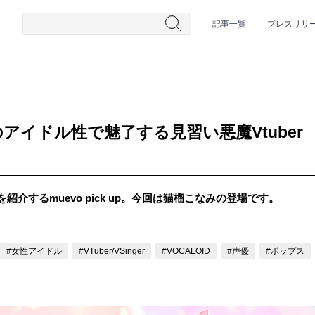
記事一覧
プレスリリ
アイドル性で魅了する見習い悪魔Vtuber
介するmuevo pick up。今回は猫榴こなみの登場です。
#HR/HM
#女性シンガー
#ヒップホップ
#男性シンガーグルー
#女性アイドル
#VTuber/VSinger
#VOCALOID
#声優
#ポップス