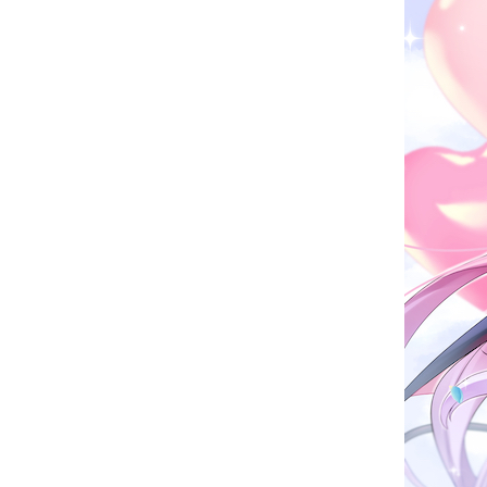
お問い合わせ
記事リクエスト
ログイン
LINK
muevoクラウドファンディング
muevoコミュニティ
ぶいクラ！by muevo
ぶいコミュ！by muevo
ぶいマガ！ by muevo
Follow us