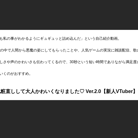
も私の事がわかるようにギュギュッと詰め込んだ」という自己紹介動画。
その中で人間から悪魔の姿にしてもらったことや、人気ゲームの実況に雑談配信、歌
しさや声のかわいさも伝わってくるので、30秒という短い時間でありながら満足度
いくのがおすすめ。
しして大人かわいくなりました♡ Ver.2.0【新人VTuber】