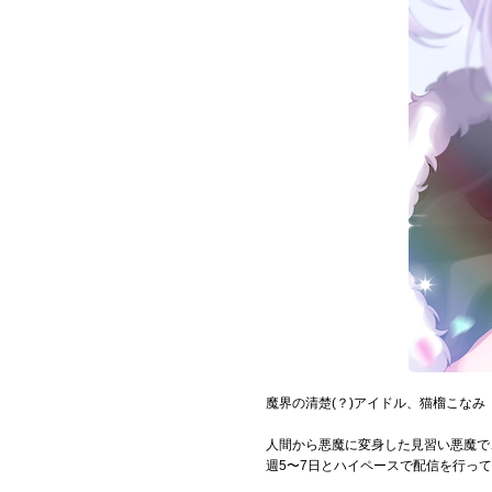
Official SNS
魔界の清楚(？)アイドル、猫榴こなみ
人間から悪魔に変身した見習い悪魔で、
週5〜7日とハイペースで配信を行っ