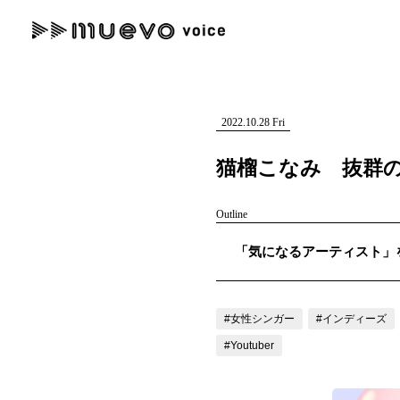
muevo media
記事を検索する
"読者の声を形にする”音楽特化メディア
2022.10.28 Fri
猫榴こなみ 抜群の
Outline
人気ワード
「気になるアーティスト」を紹
MENU
#男性SSW
#ポップス
#女性SSW
#ロック
#男性シンガー
記事一覧
#女性シンガー
#インディーズ
プレスリリース一覧
#Youtuber
会社概要