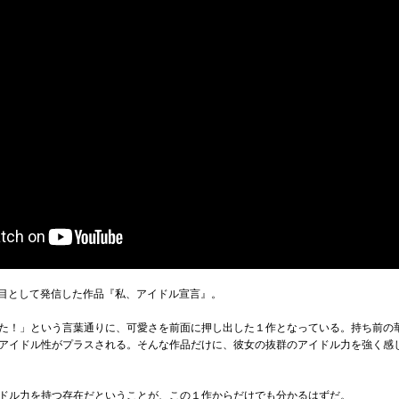
品目として発信した作品『私、アイドル宣言』。
た！」という言葉通りに、可愛さを前面に押し出した１作となっている。持ち前の
アイドル性がプラスされる。そんな作品だけに、彼女の抜群のアイドル力を強く感
ドル力を持つ存在だということが、この１作からだけでも分かるはずだ。