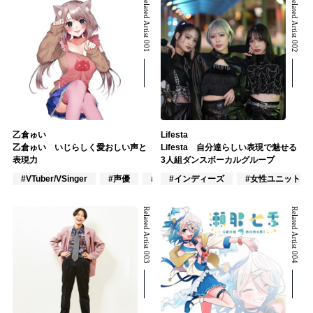
Related Artist 001
Related Artist 002
乙倉ゅい
Lifesta
乙倉ゅい いじらしく愛おしい声と
Lifesta 自分達らしい表現で魅せる
表現力
3人組ダンスボーカルグループ
#VTuber/VSinger
#声優
#アニメ/ゲーム
#インディーズ
#女性ユニット
Related Artist 003
Related Artist 004