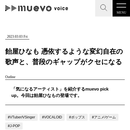
MENU
CLOSE
CLOSE
muevo media
記事を検索する
2023.03.03 Fri
"読者の声を形にする”音楽特化メディア
飴屋ひなも 憑依するような変幻自在の
歌声と、普段のギャップがクセになる
Outline
MENU
人気ワード
記事一覧
「気になるアーティスト」を紹介するmuevo pick
#男性SSW
#ポップス
#女性SSW
#ロック
up。今回は飴屋ひなもの登場です。
プレスリリース一覧
#男性シンガー
#HR/HM
#女性シンガー
会社概要
#ヒップホップ
#男性シンガーグループ
#R&B/ソウル
#VTuber/VSinger
#VOCALOID
#ポップス
#アニメ/ゲーム
お問い合わせ
#J-POP