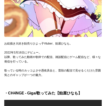
Official SNS
お絵描き大好き飴売りひよっ子Vtuber、飴屋ひなも。
2022年3月16日にデビュー。
以降、歌ってみた動画や歌枠での配信、雑談配信にゲーム配信など、様々な
発信を行っている。
歌っている時のカッコよさや憑依具合と、普段の配信で見せるくだけた雰囲
気とのギャップが一つの魅力。
・CH4NGE - Giga/歌ってみた【飴屋ひなも】