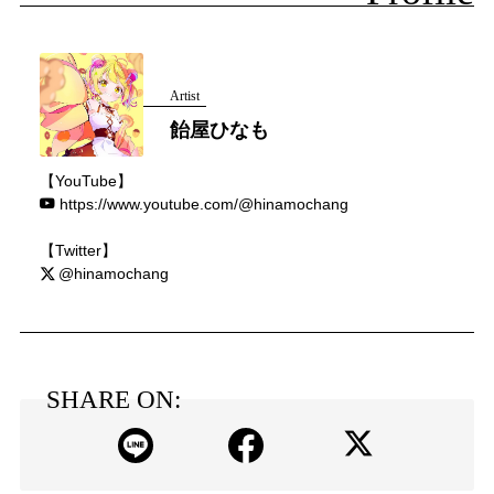
Artist
飴屋ひなも
【YouTube】
https://www.youtube.com/@hinamochang
【Twitter】
@hinamochang
SHARE ON: