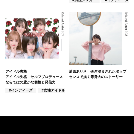
Related Artist 007
Related Artist 008
アイドル失格
清原ありさ 研ぎ澄まされたポップ
アイドル失格 セルフプロデュース
センスで描く等身大のストーリー
ならではの豊かな個性と発信力
#インディーズ
#女性アイドル
#混合アイドル