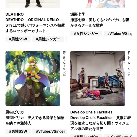
DEATHRO
瀬那七季
DEATHRO ORIGINAL KEN-O
瀬那七季 美しくもバチバチにも響
STYLEで熱いパフォーマンスを披露
かせるクールな歌声
するロックボーカリスト
#女性シンガー
#VTuber/VSinger
#男性SSW
#男性シンガー
#ロック
Related Artist 005
Related Artist 006
風街ピリカ
Develop One's Faculties
風街ピリカ 没入できる音楽と物語
Develop One's Faculties 貪欲に表
を紡ぐ吟遊詩人
現を追求しながら切り開くヴィジュ
アル系の新たな世界
#男性SSW
#VTuber/VSinger
#作詞/作曲家
#男性シンガー
#インディーズ