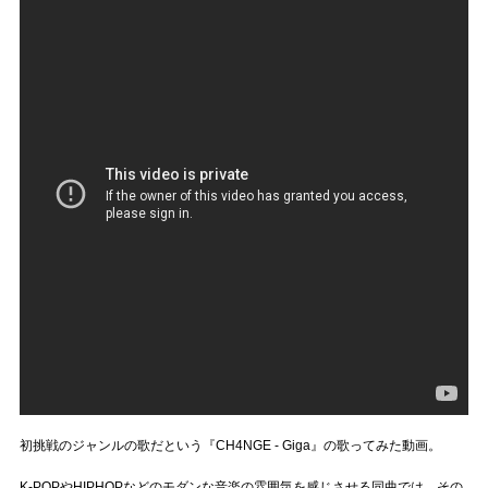
初挑戦のジャンルの歌だという『CH4NGE - Giga』の歌ってみた動画。
K-POPやHIPHOPなどのモダンな音楽の雰囲気を感じさせる同曲では、その