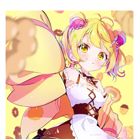
記事リクエスト
ログイン
LINK
muevoクラウドファンディング
muevoコミュニティ
ぶいクラ！by muevo
ぶいコミュ！by muevo
ぶいマガ！ by muevo
Follow us