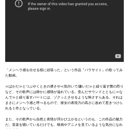
「メンヘラ感を出せる様に頑張った」という作品『パラサイト』の歌ってみ
た動画。
≪ばかだ≫とつぶやくときの儚さや≪気付いて/嫌いだ≫と繰り返す際の昂り
など、その歌声には静かに感情が溢れている。歪んだサウンドとともに≪な
んで≫と繰り返すパートには、ゾクッとさせるような怖さすらある。それは
まさにメンヘラ感と呼べるもので、彼女の表現力の高さに改めて惹きつけら
れる１作となっている。
また、その歌声から自然と表情が浮かび上がるというのも、この作品の魅力
だ。音楽を聴いているだけでも、映画やアニメを見ているような気分になれ