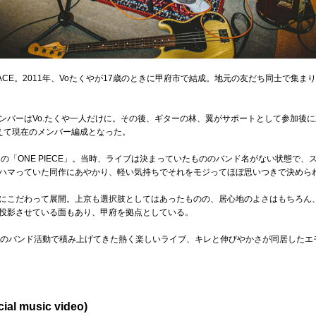
PEACE。2011年、Voたくやが17歳のときに甲府市で結成。地元の友だち同士で集
バーはVo.たくや一人だけに。その後、ギターの林、翼がサポートとして参加後に正
えて現在のメンバー編成となった。
の「ONE PIECE」。当時、ライブは決まっていたもののバンド名がない状態で
ハマっていた同作にあやかり、軽い気持ちでそれをモジってほぼ思いつきで決めら
にこだわって展開。上京も選択肢としてはあったものの、居心地のよさはもちろん
投影させている面もあり、甲府を拠点としている。
間のバンド活動で積み上げてきた熱く楽しいライブ、キレと伸びやかさが同居したエ
al music video)