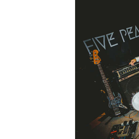
お問い合わせ
記事リクエスト
ログイン
LINK
muevoクラウドファンディング
muevoコミュニティ
ぶいクラ！by muevo
ぶいコミュ！by muevo
ぶいマガ！ by muevo
Follow us