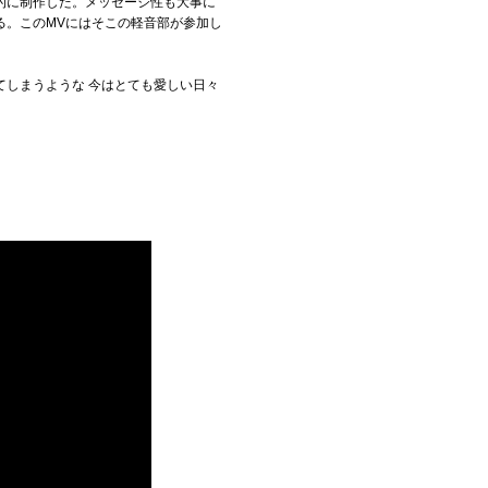
的に制作した。メッセージ性も大事に
る。このMVにはそこの軽音部が参加し
しまうような 今はとても愛しい日々
。