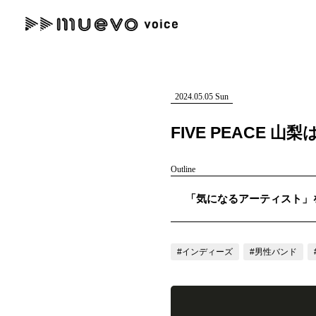
muevo media
記事を検索する
"読者の声を形にする”音楽特化メディア
2024.05.05 Sun
FIVE PEACE
Outline
人気ワード
「気になるアーティスト」を紹介
MENU
#男性SSW
#ポップス
#女性SSW
#ロック
#男性シンガー
記事一覧
#インディーズ
#男性バンド
プレスリリース一覧
会社概要