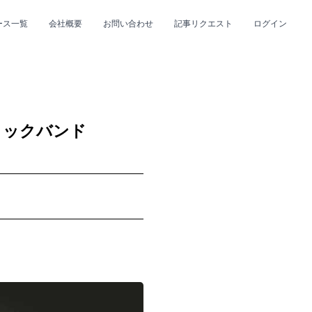
ース一覧
会社概要
お問い合わせ
記事リクエスト
ログイン
CLOSE
CLOSE
なロックバンド
プ
#R&B/ソウル