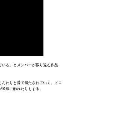
ている」とメンバーが振り返る作品
じんわりと音で満たされていく。メロ
が琴線に触れたりもする。