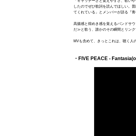
「キャッチーさと覚えやすさ、歌いや
したのでぜひ歌詞を読んでほしい。普
てくれている」とメンバーが語る『青
高揚感と煌めき感を覚えるバンドサウ
だ≫と歌う、誰かのその瞬間とリンク
MVも含めて、きっとこれは、聴く人
・FIVE PEACE - Fantasia(off