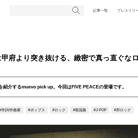
記事一覧
プレスリリ
 山梨は甲府より突き抜ける、緻密で真っ直ぐ
するmuevo pick up。今回はFIVE PEACEの登場です。
#HR/HM
#女性シンガー
#ヒップホップ
#男性シンガーグルー
#作詞/作曲家
#ポップス
#ロック
#歌謡曲
#J-POP
#邦ロック