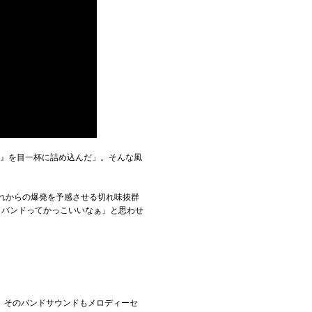
さ』を目一杯に詰め込んだ」。そんな風
れからの爆発を予感させる切れ味抜群
クバンドってかっこいいなぁ」と思わせ
。そのバンドサウンドもメロディーセ