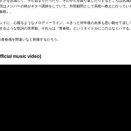
すさを意識して、サビ始まりだったり、そのサビを繰り返したりするところは意識
段はメンバーの林がギター講師をしていて、外部顧問として高校へ教えに行ってい
春歌』。
ンドに、心躍るようなメロディーライン。≪きっと何年後の未来も思い馳せて涙して
するような歌詞の世界観。それらは『青春歌』というタイトルにこの上なくハマる
の青春感を間違いなく刺激するだろう。
icial music video)