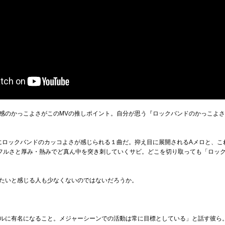
感のかっこよさがこのMVの推しポイント。自分が思う『ロックバンドのかっこよ
にロックバンドのカッコよさが感じられる１曲だ。抑え目に展開されるAメロと、こ
フルさと厚み・熱みでど真ん中を突き刺していくサビ。どこを切り取っても「ロッ
たいと感じる人も少なくないのではないだろうか。
ルに有名になること。メジャーシーンでの活動は常に目標としている」と話す彼ら