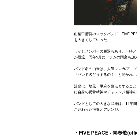
Official SNS
山梨甲府発のロックバンド、FIVE 
を大きくしていった。
しかしメンバーの脱退もあり、一時メン
が脱退、同年5月にドラムの雨宮も加
バンド名の由来は、人気マンガ/アニメ
「バンド名どうするの？」と聞かれ、
活動は、地元・甲府を拠点とすること
に自身の反骨精神やチャレンジ精神を
バンドとしての大きな武器は、12年
こだわった演奏とアレンジ。
・FIVE PEACE - 青春歌(offici