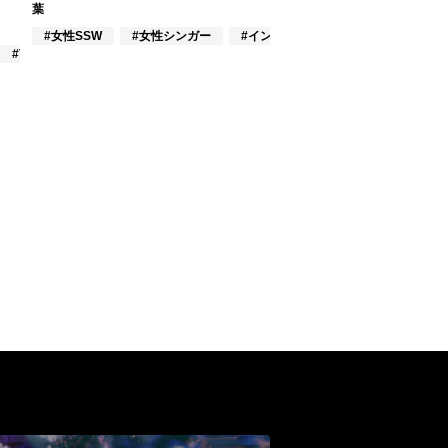
葉
#女性SSW
#女性シンガー
#インディーズ
#VTuber/VSinger