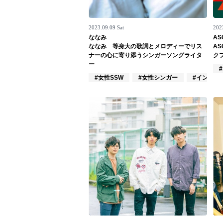
お問い合わせ
2023.09.09 Sat
202
記事リクエスト
ななみ
AS
ななみ 等身大の歌詞とメロディーでリス
AS
ログイン
ナーの心に寄り添うシンガーソングライタ
ク
ー
#女性SSW
#女性シンガー
#インディ
LINK
muevoクラウドファンディング
muevoコミュニティ
ぶいクラ！by muevo
ぶいコミュ！by muevo
ぶいマガ！ by muevo
Follow us