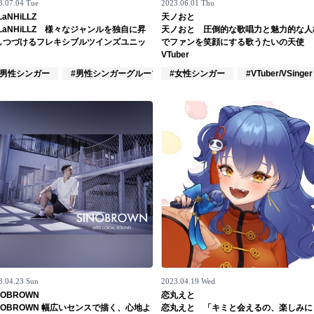
3.07.04 Tue
2023.06.01 Thu
LaNHiLLZ
天ノおと
LaNHiLLZ 様々なジャンルを独自に昇
天ノおと 圧倒的な歌唱力と魅力的な人
しつづけるフレキシブルツインズユニッ
でファンを笑顔にする歌うたいの天使
VTuber
バンド
#男性シンガー
#男性シンガーグループ
#女性シンガー
#インディーズ
#VTuber/VSinger
3.04.23 Sun
2023.04.19 Wed
NOBROWN
恋丸えと
INOBROWN 幅広いセンスで描く、心地よ
恋丸えと 「キミと会えるの、楽しみに