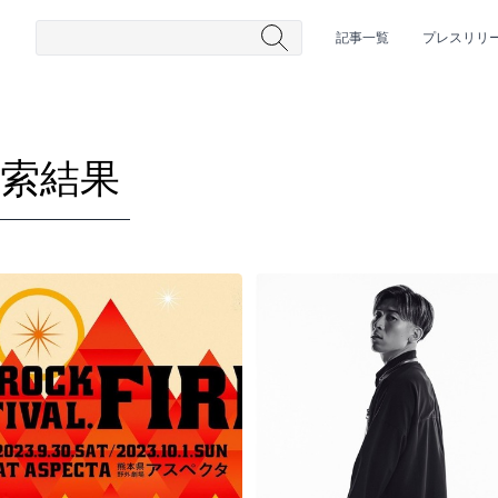
記事一覧
プレスリリ
検索結果
#HR/HM
#女性シンガー
#ヒップホップ
#男性シンガーグルー