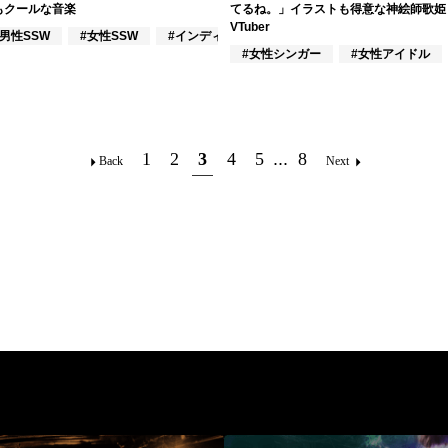
もクールな音楽
てるね。」イラストも得意な神絵師歌姫
VTuber
#男性SSW
#女性SSW
#インディーズ
#女性シンガー
#女性アイドル
ー
1
2
3
4
5
...
8
Back
Next