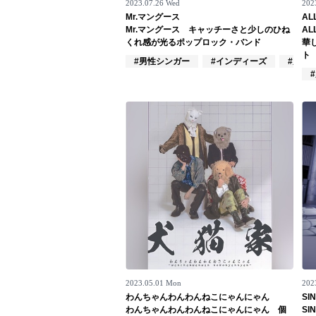
2023.07.26 Wed
202
Mr.マングース
AL
Official SNS
Mr.マングース キャッチーさと少しのひね
AL
くれ感が光るポップロック・バンド
華
ト
#男性シンガー
#インディーズ
#男性
2023.05.01 Mon
202
わんちゃんわんわんねこにゃんにゃん
SI
わんちゃんわんわんねこにゃんにゃん 個
S