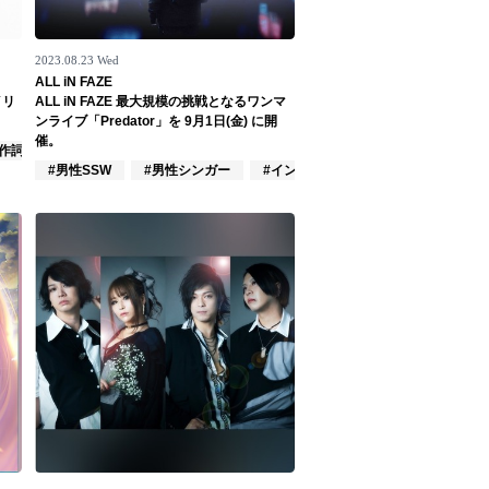
2023.08.23 Wed
ALL iN FAZE
イリ
ALL iN FAZE 最大規模の挑戦となるワンマ
ンライブ「Predator」を 9月1日(金) に開
催。
#作詞/作曲家
#男性SSW
#男性シンガー
#インディーズ