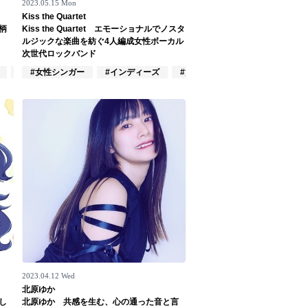
2023.05.15 Mon
Kiss the Quartet
柄
Kiss the Quartet エモーショナルでノスタ
ルジックな楽曲を紡ぐ4人編成女性ボーカル
次世代ロックバンド
#ポップス
#女性シンガー
#インディーズ
#混合バンド
2023.04.12 Wed
北原ゆか
し
北原ゆか 共感を生む、心の通った音と言