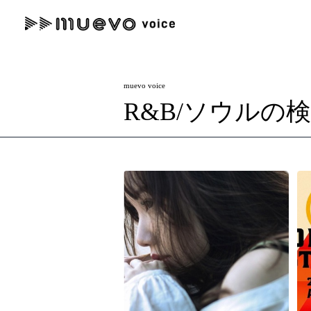
muevo media
記事を検索する
muevo voice
"読者の声を形にする”音楽特化メディア
R&B/ソウルの
人気ワード
MENU
#男性SSW
#ポップス
#女性SSW
#ロック
#男性シンガー
記事一覧
プレスリリース一覧
会社概要