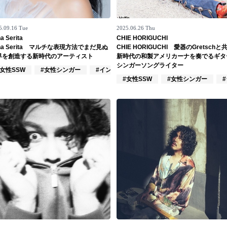
5.09.16 Tue
2025.06.26 Thu
a Serita
CHIE HORIGUCHI
na Serita マルチな表現方法でまだ見ぬ
CHIE HORIGUCHI 愛器のGretschと
界を創造する新時代のアーティスト
新時代の和製アメリカーナを奏でるギタ
シンガーソングライター
ーズ
#女性SSW
#女性シンガー
#インスト
#女性SSW
#女性シンガー