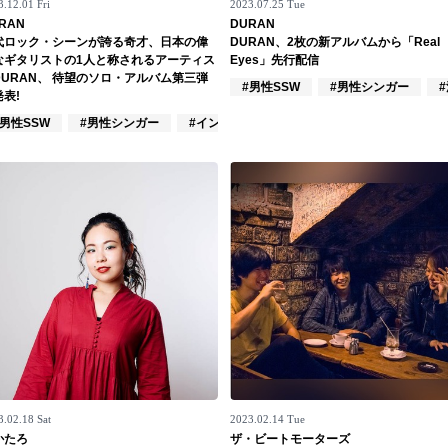
.12.01 Fri
2023.07.25 Tue
RAN
DURAN
代ロック・シーンが誇る奇才、日本の偉
DURAN、2枚の新アルバムから「Real
なギタリストの1人と称されるアーティス
Eyes」先行配信
DURAN、 待望のソロ・アルバム第三弾
ーズ
#男性SSW
#男性シンガー
表!
#男性SSW
#男性シンガー
#インディーズ
3.02.18 Sat
2023.02.14 Tue
かたろ
ザ・ビートモーターズ