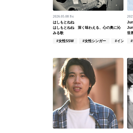
お問い合わせ
2026.05.08 Fri
202
記事リクエスト
はしもとねね
Jun
はしもとねね 深く味わえる、心の奥に沁
Ju
ログイン
みる歌
世
#女性SSW
#女性シンガー
#インディ
LINK
muevoクラウドファンディング
muevoコミュニティ
ぶいクラ！by muevo
ぶいコミュ！by muevo
ぶいマガ！ by muevo
Follow us