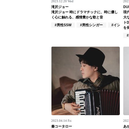
2023.12.20 Wed
2023
滝沢ジョー
DU
Official SNS
滝沢ジョー 時にドラマチックに、時に優し
現
く心に触れる、感情豊かな歌と音
大
ト
#男性SSW
#男性シンガー
#インディ
を発
2023.04.14 Fri
202
秦コータロー
あ