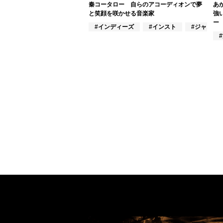
秦コータロー 自らのアコーディオンで夢
あ
と笑顔を咲かせる音楽家
強
ー
#インディーズ
#インスト
#ジャズ/