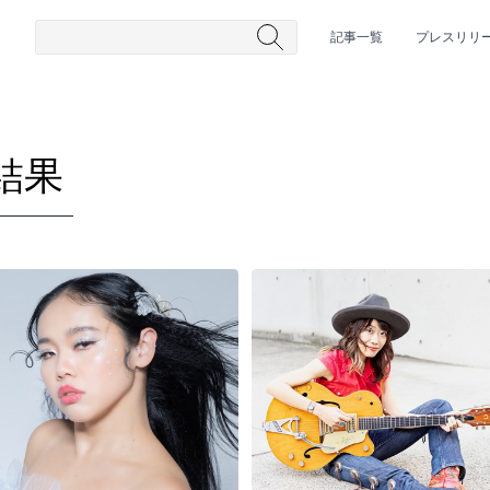
記事一覧
プレスリリ
結果
#HR/HM
#女性シンガー
#ヒップホップ
#男性シンガーグルー