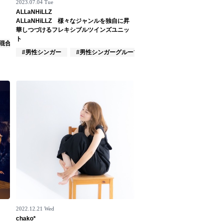
2023.07.04 Tue
ALLaNHiLLZ
ALLaNHiLLZ 様々なジャンルを独自に昇
華しつづけるフレキシブルツインズユニッ
ト
#混合バンド
#男性シンガー
#男性シンガーグループ
#インディーズ
2022.12.21 Wed
chako*