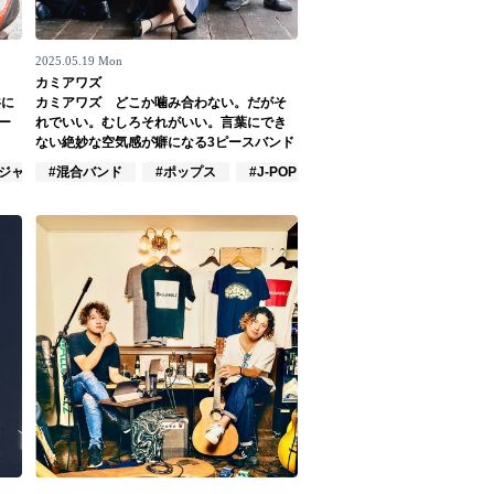
2025.05.19 Mon
カミアワズ
共に
カミアワズ どこか噛み合わない。だがそ
ー
れでいい。むしろそれがいい。言葉にでき
ない絶妙な空気感が癖になる3ピースバンド
#ジャズ/クラシック奏者
#混合バンド
#ポップス
#J-POP