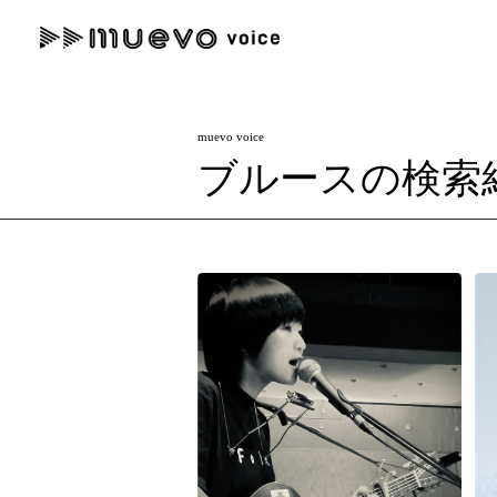
muevo media
記事を検索する
muevo voice
"読者の声を形にする”音楽特化メディア
ブルースの検索
人気ワード
MENU
#男性SSW
#ポップス
#女性SSW
#ロック
#男性シンガー
記事一覧
プレスリリース一覧
会社概要