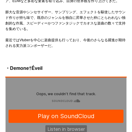
Official SNS
ア、EDMなど多彩な要素を取り込み、自身の世界観を作り上げてきた。
膨大な音源やシンセサイザー、サンプリング、エフェクトを駆使したサウン
ド作りが持ち味で、既存のジャンルを独自に昇華させた枠にとらわれない独
創的な作風、スピーディーかつファンタジックでカオスな楽曲の数々で支持
を集めている。
最近ではVtuberを中心に楽曲提供も行っており、今後のさらなる躍進が期待
される実力派コンポーザーだ。
・Demone†Éveil