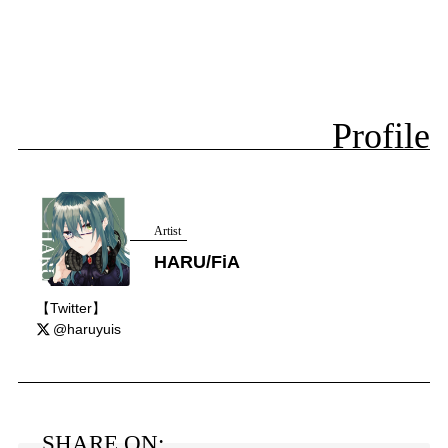
Profile
Artist
HARU/FiA
【Twitter】
@haruyuis
SHARE ON: