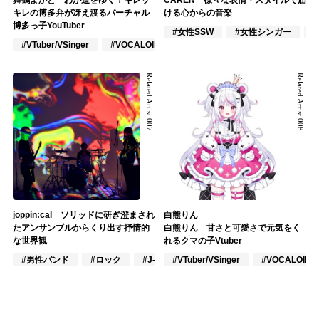
キレの博多弁が冴え渡るバーチャル
ける心からの音楽
博多っ子YouTuber
#女性SSW
#女性シンガー
#VTuber/VSinger
#VOCALOID
#ポップス
Related Artist 007
Related Artist 008
joppin:cal ソリッドに研ぎ澄まされ
白熊りん
たアンサンブルからくり出す抒情的
白熊りん 甘さと可愛さで元気をく
な世界観
れるクマの子Vtuber
#男性バンド
#ロック
#J-POP
#VTuber/VSinger
#VOCALOID