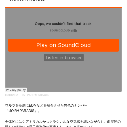
HARU/FiA
·
FiA - ИOIR♰PARADIS
ワルツを基調にEDMなどを融合させた異色のナンバー
「ИOIR♰PARADIS」。
全体的にはシアトリカルかつクラシカルな空気感を纏いながらも、曲展開の
激しい緩急には電子音楽的な要素もしっかりと表れている。