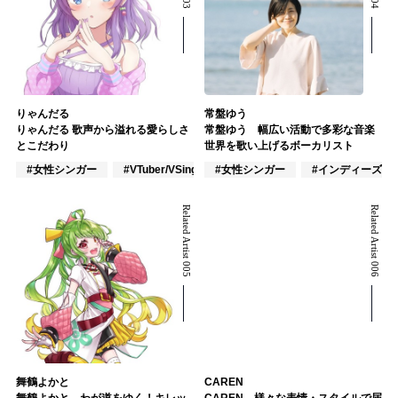
りゃんだる
常盤ゆう
りゃんだる 歌声から溢れる愛らしさ
常盤ゆう 幅広い活動で多彩な音楽
とこだわり
世界を歌い上げるボーカリスト
#女性シンガー
#VTuber/VSinger
#女性シンガー
#VOCALOID
#インディーズ
Related Artist 005
Related Artist 006
舞鶴よかと
CAREN
舞鶴よかと わが道をゆく！キレッ
CAREN 様々な表情・スタイルで届