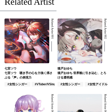
Related Artist
Related Artist 001
Related Artist 002
七宮ソウ
猫戸おゆち
七宮ソウ 聴き手の心を力強く揺さ
猫戸おゆち 世界観に引き込む、とろ
ぶる「声」の表現力
ける透明感
#女性シンガー
#VTuber/VSinger
#女性シンガー
#声優
#女性アイドル
Related Artist 003
Related Artist 004