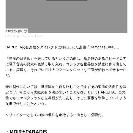
HARU/FiA
·
Demone†Éveil
HARU/FiAの音楽性をダイレクトに押し出した楽曲「Demone†Éveil」。
「悪魔の目覚め」を表しているというこの曲は、疾走感のあるスピードコア
に電子音楽の要素を色濃く取り入れ、ゴシックな世界観を濃密に作り出して
いる。仄暗く、それでいて壮大でファンタジックな空気が伝わって来る一曲
だ。
楽曲制作においては、世界観から作り込むことでまずその楽曲の方向性を決
定づけ、そこから実際の音を決めていくことが多いというHARU/FiA。この
曲でもファンタジックな世界観が先にあり、そこに要素を装飾していくよう
な形で作り上げたという。
クリエイターとしての彼の個性を象徴する一曲として必聴だ。
・ИOIR♰PARADIS