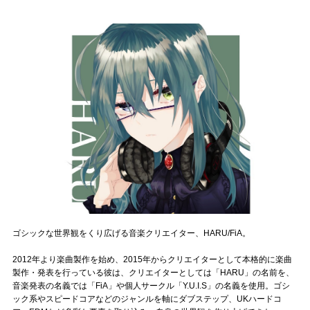
記事リクエスト
ログイン
LINK
muevoクラウドファンディング
muevoコミュニティ
ぶいクラ！by muevo
ぶいコミュ！by muevo
ゴシックな世界観をくり広げる音楽クリエイター、HARU/FiA。
ぶいマガ！ by muevo
2012年より楽曲製作を始め、2015年からクリエイターとして本格的に楽曲
製作・発表を行っている彼は、クリエイターとしては「HARU」の名前を、
Follow us
音楽発表の名義では「FiA」や個人サークル「Y.U.I.S」の名義を使用。ゴシ
ック系やスピードコアなどのジャンルを軸にダブステップ、UKハードコ