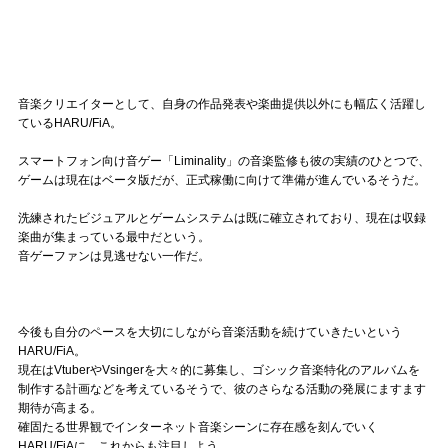
音楽クリエイターとして、自身の作品発表や楽曲提供以外にも幅広く活躍し
ているHARU/FiA。
スマートフォン向け音ゲー「Liminality」の音楽監修も彼の実績のひとつで、
ゲームは現在はベータ版だが、正式稼働に向けて準備が進んでいるそうだ。
洗練されたビジュアルとゲームシステムは既に確立されており、現在は収録
楽曲が集まっている最中だという。
音ゲーファンは見逃せない一作だ。
今後も自分のペースを大切にしながら音楽活動を続けていきたいという
HARU/FiA。
現在はVtuberやVsingerを大々的に募集し、ゴシック音楽特化のアルバムを
制作する計画などを考えているそうで、彼のさらなる活動の発展にますます
期待が高まる。
確固たる世界観でインターネット音楽シーンに存在感を刻んでいく
HARU/FiAに、これからも注目しよう。