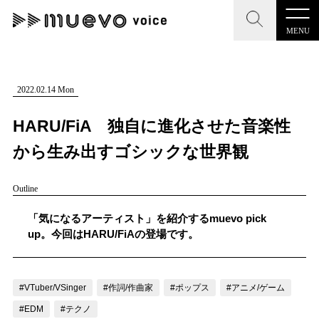
MENU
CLOSE
CLOSE
muevo media
記事を検索する
2022.02.14 Mon
"読者の声を形にする”音楽特化メディア
HARU/FiA 独自に進化させた音楽性
から生み出すゴシックな世界観
Outline
MENU
人気ワード
記事一覧
「気になるアーティスト」を紹介するmuevo pick
#男性SSW
#ポップス
#女性SSW
#ロック
up。今回はHARU/FiAの登場です。
プレスリリース一覧
#男性シンガー
#HR/HM
#女性シンガー
会社概要
#ヒップホップ
#男性シンガーグループ
#R&B/ソウル
#VTuber/VSinger
#作詞/作曲家
#ポップス
#アニメ/ゲーム
お問い合わせ
#EDM
#テクノ