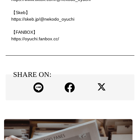
【Skeb】
https://skeb.jp/@nekodo_oyuchi
【FANBOX】
https://oyuchi.fanbox.cc/
SHARE ON: