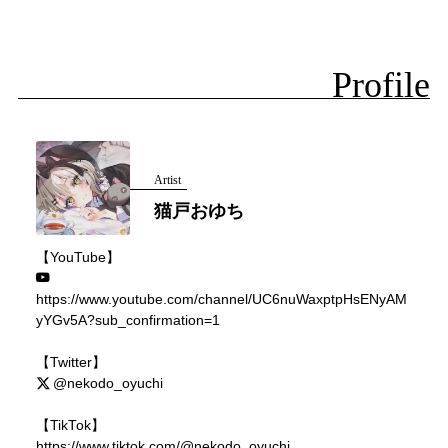
Profile
Artist
猫戸おゆち
【YouTube】
https://www.youtube.com/channel/UC6nuWaxptpHsENyAM
yYGv5A?sub_confirmation=1
【Twitter】
@nekodo_oyuchi
【TikTok】
https://www.tiktok.com/@nekodo_oyuchi