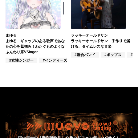
まゆる
ラッキーオールドサン
まゆる ギャップのある歌声であな
ラッキーオールドサン 手作りで届
たの心を鷲掴み！わたぐものような
ける、タイムレスな音楽
ふんわり系VSinger
#混合バンド
#ポップス
#J-
#女性シンガー
#インディーズ
#VTuber/VSinger