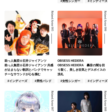
#男性シンガー
#インディーズ
Related Artist 005
Related Artist 006
助っ人集団☆石井ジャイアンツ
OBSESS HEDERA
助っ人集団☆石井ジャイアンツ 共感
OBSESS HEDERA 轟音の闇を切
が止まらない歌詞とパンクでキャッ
り裂く、美しき狂気とデスボイスの
チーなサウンドが心を掴む
洗礼
#インディーズ
#男性バンド
#ポップス
#女性シンガー
#インディーズ
Related Artist 007
Related Artist 008