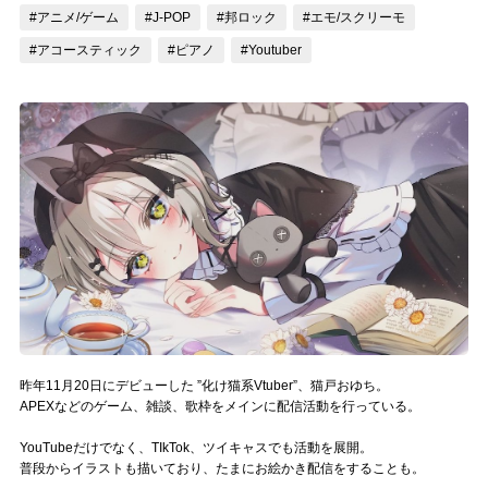
#アニメ/ゲーム
#J-POP
#邦ロック
#エモ/スクリーモ
記事リクエスト
#アコースティック
#ピアノ
#Youtuber
ログイン
LINK
muevoクラウドファンディング
muevoコミュニティ
ぶいクラ！by muevo
ぶいコミュ！by muevo
ぶいマガ！ by muevo
昨年11月20日にデビューした ”化け猫系Vtuber”、猫戸おゆち。
APEXなどのゲーム、雑談、歌枠をメインに配信活動を行っている。
YouTubeだけでなく、TIkTok、ツイキャスでも活動を展開。
Follow us
普段からイラストも描いており、たまにお絵かき配信をすることも。