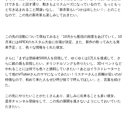
けできる」と話す通り、動きもよりスムーズになっているので、もっともっ
と引き込まれること間違いなし。「新衣装もいつかは出したい！」とのこと
なので、この先の新衣装も楽しみしておきたい。
この先の活動について尋ねてみると「10月から配信の頻度をあげていく。10
月末にはAPEXのカスタム大会に出場が決定。また、新作の歌ってみたも発
表予定」と、色々な情報をくれた彼女。
さらに「まずは登録者5000人を目指して、ゆくゆくは1万人を達成して、さ
らに銀の盾も目指したい。オリジナルソングも作りたいし、3Dイベントなど
やれることには何でも色々と挑戦していきたい！あとはイラストレーターと
して他のVTuberさんのママになってみたい！リスナーさんと距離が近いのが
特徴なので、初めて来た人もぜひ呼び捨てで呼んでほしい」と、言葉を続け
た。
この先にやりたいことがたくさんあり、楽しみに出来ることも多い彼女。
是非チャンネル登録をして、この先の展開を逃さないようにしておいていた
だきたい。