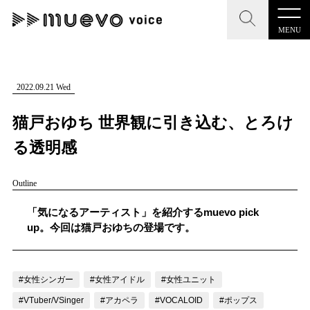
MENU
CLOSE
CLOSE
muevo media
記事を検索する
2022.09.21 Wed
"読者の声を形にする”音楽特化メディア
猫戸おゆち 世界観に引き込む、とろけ
る透明感
Outline
MENU
人気ワード
記事一覧
「気になるアーティスト」を紹介するmuevo pick
#男性SSW
#ポップス
#女性SSW
#ロック
up。今回は猫戸おゆちの登場です。
プレスリリース一覧
#男性シンガー
#HR/HM
#女性シンガー
会社概要
#ヒップホップ
#男性シンガーグループ
#R&B/ソウル
#女性シンガー
#女性アイドル
#女性ユニット
お問い合わせ
#VTuber/VSinger
#アカペラ
#VOCALOID
#ポップス