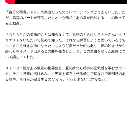
「自分の得意ジャンルの楽曲だったのでレコーディングはうまくいった。た
だ、高音のパートが苦労した」という作品『あの夏が飽和する。』の歌って
みた動画。
「もともとこの楽曲のことは知らなくて、歌枠のときにリスナーさんからリ
クエストをいただいて初めて知った。それから練習しようと聴いているうち
に、すごく好きな曲になった！ちょうど夏だったのもあり、夏の始まりから
終わりをイメージ出来るこの曲を発表した」と、この楽曲を歌った経緯につ
いて話してくれた。
ストーリー性がある歌詞の世界観と、夏の終わり特有の空気感を孕むサウン
ド。そこに見事に溶け込み、世界観を確立させる儚げで切なげで透明感のあ
る歌声。それらが融合するのだ から、ぐっと来ないはずがない。