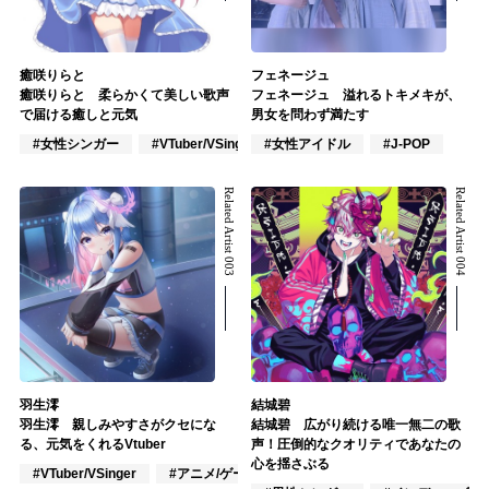
癒咲りらと
フェネージュ
癒咲りらと 柔らかくて美しい歌声
フェネージュ 溢れるトキメキが、
で届ける癒しと元気
男女を問わず満たす
#女性シンガー
#VTuber/VSinger
#女性アイドル
#VOCALOID
#J-POP
Related Artist 003
Related Artist 004
羽生澪
結城碧
羽生澪 親しみやすさがクセにな
結城碧 広がり続ける唯一無二の歌
る、元気をくれるVtuber
声！圧倒的なクオリティであなたの
心を揺さぶる
#VTuber/VSinger
#アニメ/ゲーム