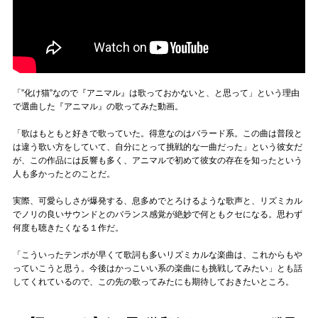
「”化け猫”なので『アニマル』は歌っておかないと、と思って」という理由
で選曲した『アニマル』の歌ってみた動画。
「歌はもともと好きで歌っていた。得意なのはバラード系。この曲は普段と
は違う歌い方をしていて、自分にとって挑戦的な一曲だった」という彼女だ
が、この作品には反響も多く、アニマルで初めて彼女の存在を知ったという
人も多かったとのことだ。
実際、可愛らしさが爆発する、息多めでとろけるような歌声と、リズミカル
でノリの良いサウンドとのバランス感覚が絶妙で何ともクセになる。思わず
何度も聴きたくなる１作だ。
「こういったテンポが早くて歌詞も多いリズミカルな楽曲は、これからもや
っていこうと思う。今後はかっこいい系の楽曲にも挑戦してみたい」とも話
してくれているので、この先の歌ってみたにも期待しておきたいところ。