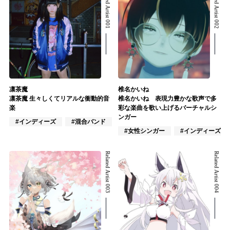
Related Artist 001
Related Artist 002
凛茶魔
椎名かいね
凛茶魔 生々しくてリアルな衝動的音
椎名かいね 表現力豊かな歌声で多
楽
彩な楽曲を歌い上げるバーチャルシ
ンガー
#インディーズ
#混合バンド
#ロック
#女性シンガー
#インディーズ
Related Artist 003
Related Artist 004