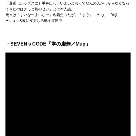
Official SNS
「最近はポップスにも手を出し、いよいよもってなんの人かわからなくなっ
てきたのはきっと気のせい」とは本人談。
元々は「まいなーまいなー」名義だったが、「まぐ」「Mug」「Yuji
Miura」名義に変更し活動を展開中。
・SEVEN’s CODE「掌の虚無／Mug」