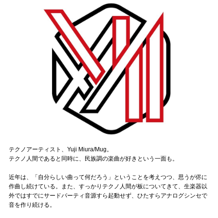
記事リクエスト
ログイン
LINK
muevoクラウドファンディング
muevoコミュニティ
ぶいクラ！by muevo
ぶいコミュ！by muevo
テクノアーティスト、Yuji Miura/Mug。
テクノ人間であると同時に、民族調の楽曲が好きという一面も。
ぶいマガ！ by muevo
近年は、「自分らしい曲って何だろう」ということを考えつつ、思うが侭に
作曲し続けている。また、すっかりテクノ人間が板についてきて、生楽器以
外ではすでにサードパーティ音源すら起動せず、ひたすらアナログシンセで
Follow us
音を作り続ける。