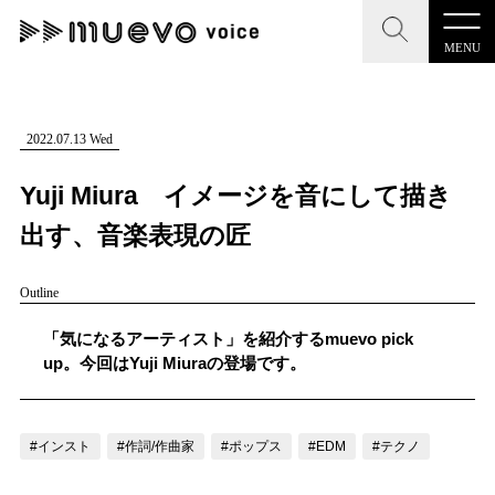
MENU
CLOSE
CLOSE
muevo media
記事を検索する
2022.07.13 Wed
"読者の声を形にする”音楽特化メディア
Yuji Miura イメージを音にして描き
出す、音楽表現の匠
Outline
MENU
人気ワード
記事一覧
「気になるアーティスト」を紹介するmuevo pick
#男性SSW
#ポップス
#女性SSW
#ロック
up。今回はYuji Miuraの登場です。
プレスリリース一覧
#男性シンガー
#HR/HM
#女性シンガー
会社概要
#ヒップホップ
#男性シンガーグループ
#R&B/ソウル
#インスト
#作詞/作曲家
#ポップス
#EDM
#テクノ
お問い合わせ