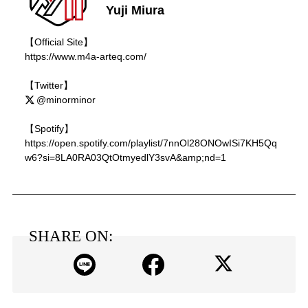
Yuji Miura
【Official Site】
https://www.m4a-arteq.com/
【Twitter】
@minorminor
【Spotify】
https://open.spotify.com/playlist/7nnOl28ONOwISi7KH5Qq
w6?si=8LA0RA03QtOtmyedlY3svA&amp;nd=1
SHARE ON: