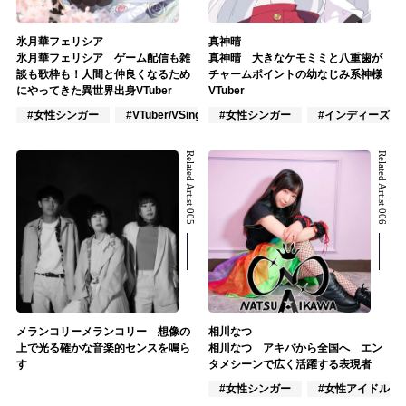
氷月華フェリシア
真神晴
氷月華フェリシア ゲーム配信も雑
真神晴 大きなケモミミと八重歯が
談も歌枠も！人間と仲良くなるため
チャームポイントの幼なじみ系神様
にやってきた異世界出身VTuber
VTuber
#女性シンガー
#VTuber/VSinger
#女性シンガー
#VOCALOID
#インディーズ
Related Artist 005
Related Artist 006
メランコリーメランコリー 想像の
相川なつ
上で光る確かな音楽的センスを鳴ら
相川なつ アキバから全国へ エン
す
タメシーンで広く活躍する表現者
#女性シンガー
#女性アイドル