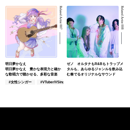
Related Artist 007
Related Artist 008
明日夢かなえ
ゼノ オルタナもR&Bもトラップメ
明日夢かなえ 豊かな表現力と確か
タルも、あらゆるジャンルを飲み込
な歌唱力で聴かせる、多彩な音楽
む奏でるオリジナルなサウンド
#女性シンガー
#VTuber/VSinger
#アニメ/ゲーム