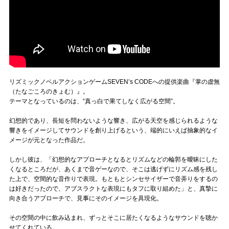
リズミックノベルアクションゲームSEVEN’s CODEへの提供楽曲『掌の虚無
（たなごころのきょむ）』。
テーマとなっているのは、“真っ白で果てしなく広がる空間”。
幻想的であり、長短を問わないような響き、広がる天空を感じられるような
響きをイメージしてサウンドを創り上げるという、端的にいえば抽象的なイ
メージが元となった作品だ。
しかし彼は、「幻想的なアプローチとなるとリズムなどの輪郭を曖昧にした
くなるところだが、あくまで音ゲーなので、そこは逃げずにリズム感を残し
た上で、空間的な音作りで表現。もともとシンセサイザーで音弄りをするの
は好きだったので、アブスラクトな表現にもタフに取り組めた」と、真摯に
向き合うアプローチで、見事にそのイメージを具現化。
その空間の中に飲み込まれ、ずっとそこに居たくなるようなサウンドを聴か
せてくれている。