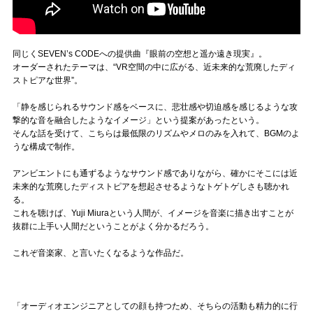
同じくSEVEN’s CODEへの提供曲『眼前の空想と遥か遠き現実』。
オーダーされたテーマは、“VR空間の中に広がる、近未来的な荒廃したディ
ストピアな世界”。
「静を感じられるサウンド感をベースに、悲壮感や切迫感を感じるような攻
撃的な音を融合したようなイメージ」という提案があったという。
そんな話を受けて、こちらは最低限のリズムやメロのみを入れて、BGMのよ
うな構成で制作。
アンビエントにも通ずるようなサウンド感でありながら、確かにそこには近
未来的な荒廃したディストピアを想起させるようなトゲトゲしさも聴かれ
る。
これを聴けば、Yuji Miuraという人間が、イメージを音楽に描き出すことが
抜群に上手い人間だということがよく分かるだろう。
これぞ音楽家、と言いたくなるような作品だ。
「オーディオエンジニアとしての顔も持つため、そちらの活動も精力的に行